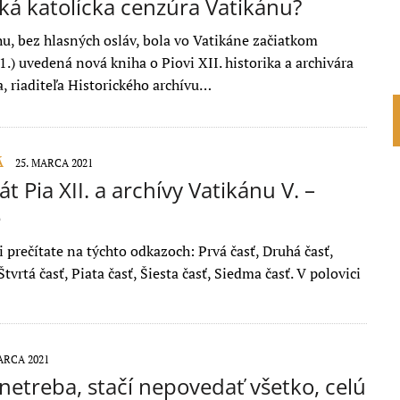
ká katolícka cenzúra Vatikánu?
hu, bez hlasných osláv, bola vo Vatikáne začiatkom
1.) uvedená nová kniha o Piovi XII. historika a archivára
a, riaditeľa Historického archívu…
Á
25. MARCA 2021
át Pia XII. a archívy Vatikánu V. –
e
si prečítate na týchto odkazoch: Prvá časť, Druhá časť,
 Štvrtá časť, Piata časť, Šiesta časť, Siedma časť. V polovici
ARCA 2021
netreba, stačí nepovedať všetko, celú