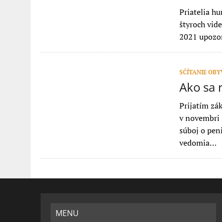
Priatelia hu
štyroch vide
2021 upozor
SČÍTANIE OB
Ako sa 
Prijatím zá
v novembri 
súboj o pen
vedomia…
MENU