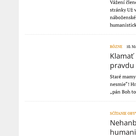
Vážení členo
stránky Už 
náboženské
humanistic
RÔZNE
10. M
Klamať 
pravdu –
Staré mamy 
nesmie“! Hr
„pán Boh to
SČÍTANIE OB
Nehanbi
humani