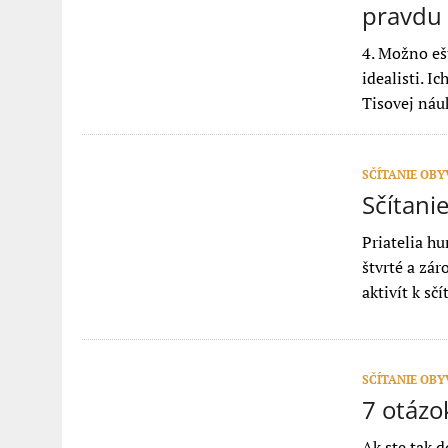
pravdu –
4. Možno eš
idealisti. I
Tisovej ná
SČÍTANIE OB
Sčítanie
Priatelia h
štvrté a zár
aktivít k sč
SČÍTANIE OB
7 otázo
Ak ste tak d