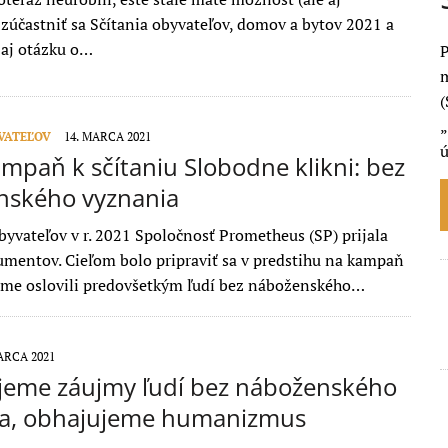
 zúčastniť sa Sčítania obyvateľov, domov a bytov 2021 a
aj otázku o…
P
m
(
„
YVATEĽOV
14. MARCA 2021
mpaň k sčítaniu Slobodne klikni: bez
nského vyznania
obyvateľov v r. 2021 Spoločnosť Prometheus (SP) prijala
umentov. Cieľom bolo pripraviť sa v predstihu na kampaň
 sme oslovili predovšetkým ľudí bez náboženského…
ARCA 2021
jeme záujmy ľudí bez náboženského
ia, obhajujeme humanizmus