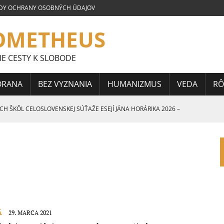
DY OCHRANY OSOBNÝCH ÚDAJOV
OMETHEUS
IE CESTY K SLOBODE
ORANA
BEZ VYZNANIA
HUMANIZMUS
VEDA
RÔ
 ŠKÔL CELOSLOVENSKEJ SÚŤAŽE ESEJÍ JÁNA HORÁRIKA 2026 –
 CELOSLOVENSKEJ SÚŤAŽE ESEJÍ JÁNA HORÁRIKA 2026 – 3.
CELOSLOVENSKEJ SÚŤAŽE ESEJÍ JÁNA HORÁRIKA 2026 – 2.
Á
29. MARCA 2021