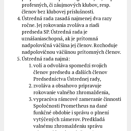
profesných, či záujmových klubov, resp.
členov bez klubovej príslušnosti.
Ústredná rada zasadá najmenej dva razy
ročne. Jej rokovania zvoláva a riadi
predseda SP. Ústredná rada je
uznášaniaschopná, ak je prítomná
nadpolovičná väčšina jej členov. Rozhoduje
nadpolovičnou väčšinou prítomných členov.
Ústredná rada najmä:
volí a odvoláva spomedzi svojich
členov predsedu a ďalších členov
Predsedníctva Ústrednej rady,
zvoláva a obsahovo pripravuje
rokovanie valného zhromaždenia,
vypracúva rámcové zameranie činnosti
Spoločnosti Prometheus na dané
funkčné obdobie i správu o plnení
vytýčených zámerov. Predkladá
valnému zhromaždeniu správu