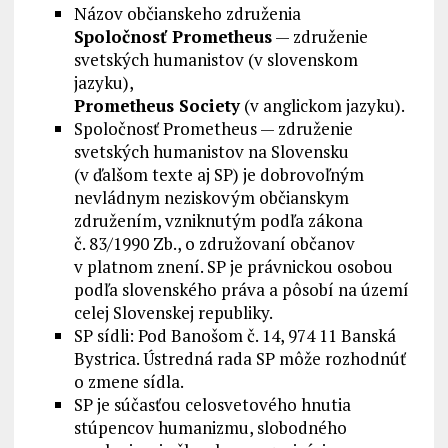
Názov občianskeho združenia
Spoločnosť Prometheus
— združenie
svetských humanistov (v slovenskom
jazyku),
Prometheus Society
(v anglickom jazyku).
Spoločnosť Prometheus — združenie
svetských humanistov na Slovensku
(v ďalšom texte aj SP) je dobrovoľným
nevládnym neziskovým občianskym
združením, vzniknutým podľa zákona
č. 83/1990 Zb., o združovaní občanov
v platnom znení. SP je právnickou osobou
podľa slovenského práva a pôsobí na území
celej Slovenskej republiky.
SP sídli: Pod Banošom č. 14, 974 11 Banská
Bystrica. Ústredná rada SP môže rozhodnúť
o zmene sídla.
SP je súčasťou celosvetového hnutia
stúpencov humanizmu, slobodného