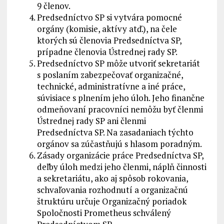
9 členov.
Predsedníctvo SP si vytvára pomocné
orgány (komisie, aktívy atď.), na čele
ktorých sú členovia Predsedníctva SP,
prípadne členovia Ústrednej rady SP.
Predsedníctvo SP môže utvoriť sekretariát
s poslaním zabezpečovať organizačné,
technické, administratívne a iné práce,
súvisiace s plnením jeho úloh. Jeho finančne
odmeňovaní pracovníci nemôžu byť členmi
Ústrednej rady SP ani členmi
Predsedníctva SP. Na zasadaniach týchto
orgánov sa zúčastňujú s hlasom poradným.
Zásady organizácie práce Predsedníctva SP,
deľby úloh medzi jeho členmi, náplň činnosti
a sekretariátu, ako aj spôsob rokovania,
schvaľovania rozhodnutí a organizačnú
štruktúru určuje Organizačný poriadok
Spoločnosti Prometheus schválený