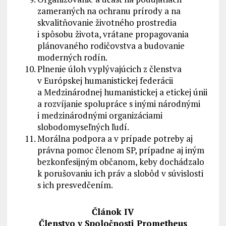
zameraných na ochranu prírody a na
skvalitňovanie životného prostredia
i spôsobu života, vrátane propagovania
plánovaného rodičovstva a budovanie
moderných rodín.
Plnenie úloh vyplývajúcich z členstva
v Európskej humanistickej federácii
a Medzinárodnej humanistickej a etickej únii
a rozvíjanie spolupráce s inými národnými
i medzinárodnými organizáciami
slobodomyseľných ľudí.
Morálna podpora a v prípade potreby aj
právna pomoc členom SP, prípadne aj iným
bezkonfesijným občanom, keby dochádzalo
k porušovaniu ich práv a slobôd v súvislosti
s ich presvedčením.
Článok IV
Členstvo v Spoločnosti Prometheus