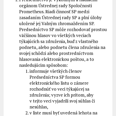
orgánom Ústrednej rady Spoločnosti
Prometheus. Riadi činnosť SP medzi
zasadaním Ústrednej rady SP a plní úlohy
uložené jej Valným zhromaždením SP.
Predsedníctvo SP môže rozhodovať prostou
väčšinou hlasov vo všetkých veciach
týkajúcich sa združenia, buď z vlastného
podnetu, alebo podnetu člena združenia na
svojej schôdzi alebo prostredníctvom
hlasovania elektronickou poštou, a to
nasledujúcim spôsobom:
informuje všetkých členov
Predsedníctva SP formou
elektronického listu o zámere
rozhodnúť vo veci týkajúcej sa
združenia; vyzve ich pritom, aby
v tejto veci vyjadrili svoj súhlas či
nesúhlas,
v liste musí byť uvedená lehota na