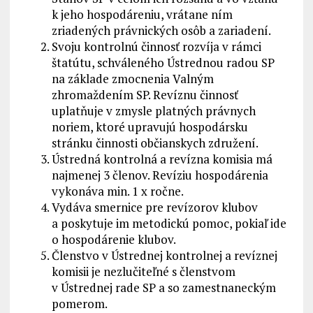
k jeho hospodáreniu, vrátane ním
zriadených právnických osôb a zariadení.
Svoju kontrolnú činnosť rozvíja v rámci
štatútu, schváleného Ústrednou radou SP
na základe zmocnenia Valným
zhromaždením SP. Revíznu činnosť
uplatňuje v zmysle platných právnych
noriem, ktoré upravujú hospodársku
stránku činnosti občianskych združení.
Ústredná kontrolná a revízna komisia má
najmenej 3 členov. Revíziu hospodárenia
vykonáva min. 1 x ročne.
Vydáva smernice pre revízorov klubov
a poskytuje im metodickú pomoc, pokiaľ ide
o hospodárenie klubov.
Členstvo v Ústrednej kontrolnej a revíznej
komisii je nezlučiteľné s členstvom
v Ústrednej rade SP a so zamestnaneckým
pomerom.