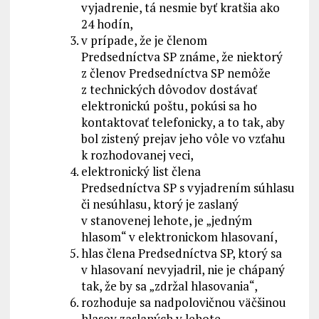
vyjadrenie, tá nesmie byť kratšia ako
24 hodín,
v prípade, že je členom
Predsedníctva SP známe, že niektorý
z členov Predsedníctva SP nemôže
z technických dôvodov dostávať
elektronickú poštu, pokúsi sa ho
kontaktovať telefonicky, a to tak, aby
bol zistený prejav jeho vôle vo vzťahu
k rozhodovanej veci,
elektronický list člena
Predsedníctva SP s vyjadrením súhlasu
či nesúhlasu, ktorý je zaslaný
v stanovenej lehote, je „jedným
hlasom“ v elektronickom hlasovaní,
hlas člena Predsedníctva SP, ktorý sa
v hlasovaní nevyjadril, nie je chápaný
tak, že by sa „zdržal hlasovania“,
rozhoduje sa nadpolovičnou väčšinou
hlasov zaslaných v lehote,