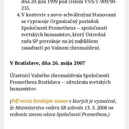
dňa 20. júla 1999 pod číslom VVS/1-909/90-
235.
V kontexte s novo-schválenými Stanovami
sa vypracuje Organizačný poriadok
Spoločnosti Prometheus — spoločnosti
svetských humanistov, ktorý Ústredná
rada SP prerokuje na jej najbližšom
zasadnutí po Valnom zhromaždení.
V Bratislave, dňa 26. mája 2007
Účastníci Valného zhromaždenia Spoločnosti
Prometheus Bratislava — združenia svetských
humanistov.
(
Pdf verzia fotokópie stanov
v ktorých je vyznačené,
že Mninisterstvo vnútra SR zobralo 13. 3. 2008 na
vedomie zmenu názvu Spoločnosti Prometheus.)