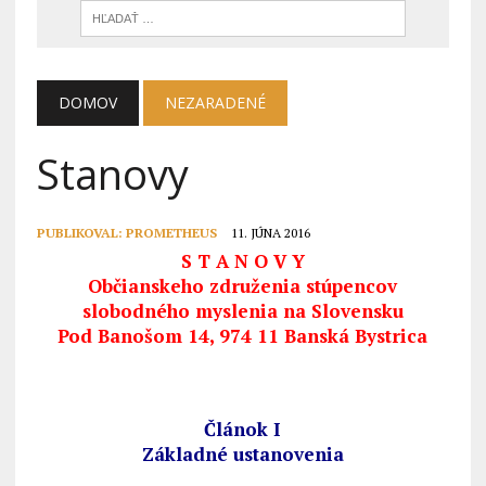
DOMOV
NEZARADENÉ
Stanovy
PUBLIKOVAL:
PROMETHEUS
11. JÚNA 2016
S T A N O V Y
Občianskeho združenia stúpencov
slobodného myslenia na Slovensku
Pod Banošom 14, 974 11 Banská Bystrica
Článok I
Základné ustanovenia