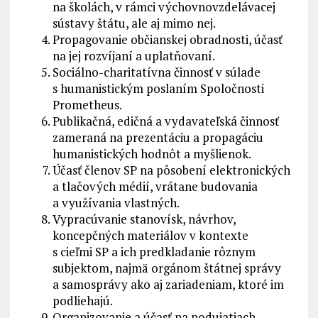
na školách, v rámci výchovnovzdelávacej
sústavy štátu, ale aj mimo nej.
Propagovanie občianskej obradnosti, účasť
na jej rozvíjaní a uplatňovaní.
Sociálno-charitatívna činnosť v súlade
s humanistickým poslaním Spoločnosti
Prometheus.
Publikačná, edičná a vydavateľská činnosť
zameraná na prezentáciu a propagáciu
humanistických hodnôt a myšlienok.
Účasť členov SP na pôsobení elektronických
a tlačových médií, vrátane budovania
a využívania vlastných.
Vypracúvanie stanovísk, návrhov,
koncepčných materiálov v kontexte
s cieľmi SP a ich predkladanie rôznym
subjektom, najmä orgánom štátnej správy
a samosprávy ako aj zariadeniam, ktoré im
podliehajú.
Organizovanie a účasť na podujatiach