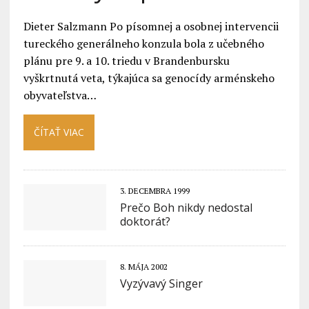
Dieter Salzmann Po písomnej a osobnej intervencii
tureckého generálneho konzula bola z učebného
plánu pre 9. a 10. triedu v Brandenbursku
vyškrtnutá veta, týkajúca sa genocídy arménskeho
obyvateľstva…
ČÍTAŤ VIAC
3. DECEMBRA 1999
Prečo Boh nikdy nedostal
doktorát?
8. MÁJA 2002
Vyzývavý Singer