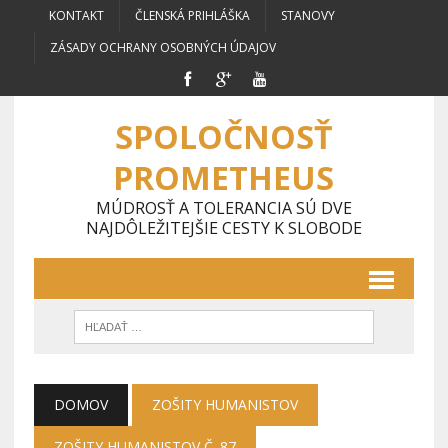
KONTAKT
ČLENSKÁ PRIHLÁŠKA
STANOVY
ZÁSADY OCHRANY OSOBNÝCH ÚDAJOV
SPOLOČNOSŤ
PROMETHEUS
MÚDROSŤ A TOLERANCIA SÚ DVE
NAJDÔLEŽITEJŠIE CESTY K SLOBODE
DOMOV
ZOŠITY HUMANISTOV
ZOŠITY HUMANISTOV Č. 87