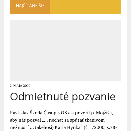
NAJČÍTANEJŠIE
2. MÁJA 2000
Odmietnuté pozvanie
Rastislav Škoda Časopis OS asi poveril p. Mojžiša,
aby nás pozval „… nechať sa spútať tkanivom
nežností … (akéhosi) Karia Hynka“ (č. 1/2000, s.78-