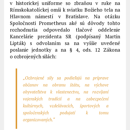
v historickej uniforme so zbraňou v ruke na
Rímskokatolíckej omši k sviatku Božieho tela na
Hlavnom námestí v Bratislave. Na otázku
Spoločnosti Prometheus aké sú dôvody tohto
rozhodnutia odpovedalo tlačové oddelenie
Kancelárie prezidenta SR (podpísaný Martin
Lipták) s odvolaním sa na vyššie uvedené
poslanie jednotky a na § 4, ods. 12 Zákona
o ozbrojených silách:
„Ozbrojené sily sa podieľajú na príprave
občanov na obranu štátu, na výchove
obyvateľstva k vlastenectvu, na rozvíjaní
vojenských tradícií a na zabezpečení
kultúrnych, vzdelávacích, športových a
spoločenských podujatí k tomu
organizovaných.“