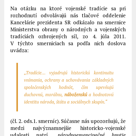
Na otázku na ktoré vojenské tradície sa pri
rozhodnutí odvolávajú nás tlačové oddelenie
Kancelárie prezidenta SR odkázalo na smernice
Ministerstva obrany o národných a vojenských
tradíciách ozbrojených síl, zo 4. júla 2011.
V týchto smerniciach sa podľa nich doslova
uvádza:
„Tradície… vyjadrujú historickú kontinuitu
vnímania, ochrany a uchovávania základných
spoločenských hodnôt, čím upevňujú
duchovnú, morálnu,
náboženskú
a hodnotovú
identitu národa, štátu a sociálnych skupín.“
(čl. 2. ods.1. smerníc). Súčasne nás upozorňujú, že
medzi najvýznamnejšie historicko-vojenské
udalosti patrí
„národnoemancipačné hnutie