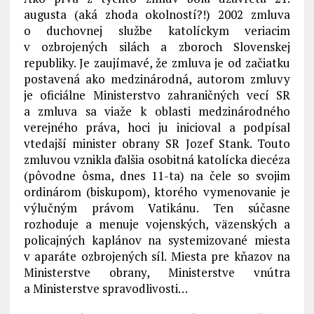
augusta (aká zhoda okolností?!) 2002 zmluva
o duchovnej službe katolíckym veriacim
v ozbrojených silách a zboroch Slovenskej
republiky. Je zaujímavé, že zmluva je od začiatku
postavená ako medzinárodná, autorom zmluvy
je oficiálne Ministerstvo zahraničných vecí SR
a zmluva sa viaže k oblasti medzinárodného
verejného práva, hoci ju inicioval a podpísal
vtedajší minister obrany SR Jozef Stank. Touto
zmluvou vznikla ďalšia osobitná katolícka diecéza
(pôvodne ôsma, dnes 11-ta) na čele so svojim
ordinárom (biskupom), ktorého vymenovanie je
výlučným právom Vatikánu. Ten súčasne
rozhoduje a menuje vojenských, väzenských a
policajných kaplánov na systemizované miesta
v aparáte ozbrojených síl. Miesta pre kňazov na
Ministerstve obrany, Ministerstve vnútra
a Ministerstve spravodlivosti…