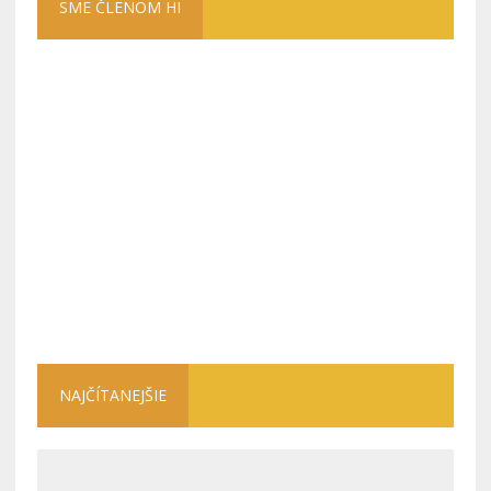
SME ČLENOM HI
NAJČÍTANEJŠIE