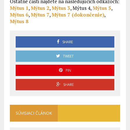
Ostatné časti nájdete na nasledujúcich odkazoch:
Mýtus 1
,
Mýtus 2
,
Mýtus 3
, Mýtus 4,
Mýtus 5
,
Mýtus 6
,
Mýtus 7
,
Mýtus 7 (dokončenie)
,
Mýtus 8
SHARE
TWEET
PIN
SHARE
SÚVISIACI ČLÁNOK