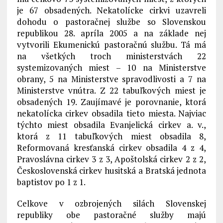
je 67 obsadených. Nekatolícke cirkvi uzavreli
dohodu o pastoračnej službe so Slovenskou
republikou 28. apríla 2005 a na základe nej
vytvorili Ekumenickú pastoračnú službu. Tá má
na všetkých troch ministerstvách 22
systemizovaných miest – 10 na Ministerstve
obrany, 5 na Ministerstve spravodlivosti a 7 na
Ministerstve vnútra. Z 22 tabuľkových miest je
obsadených 19. Zaujímavé je porovnanie, ktorá
nekatolícka cirkev obsadila tieto miesta. Najviac
týchto miest obsadila Evanjelická cirkev a. v.,
ktorá z 11 tabuľkových miest obsadila 8,
Reformovaná kresťanská cirkev obsadila 4 z 4,
Pravoslávna cirkev 3 z 3, Apoštolská cirkev 2 z 2,
Československá cirkev husitská a Bratská jednota
baptistov po 1 z 1.
Celkove v ozbrojených silách Slovenskej
republiky obe pastoračné služby majú