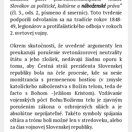
Slovákov za politické, kultúrne a
náboženské
práva“
(čl. 3., ods. 2, písmeno d smerníc). Toto tvrdenie
podporili odvolaním sa na tradície rokov 1848-
49, legionárov a protifašistického odboja v rokoch
2. svetovej vojny.
Okrem skutočnosti, že uvedené argumenty len
preukazujú porušenie svetonázorovej neutrality
štátu a jeho zložiek, nedávajú žiadnu oporu k
tomu, aby Čestná stráž prezidenta Slovenskej
republiky bola na čele procesie, kde sa nesie
monštrancia s premenenou hostiou (v zmysle
katolíckeho náboženstva s Božím telom, teda de
facto s Bohom –Ježišom Kristom). Vzdávanie
vojenských pôct Bohu/Božiemu telu je zjavným
porušením zákona o ozbrojených silách a je
absolútne neprijateľné. Takéto symboly spájania
oltára a trónu boli možné len v stredoveku, alebo
za čias vojnovej Slovenskej republiky.