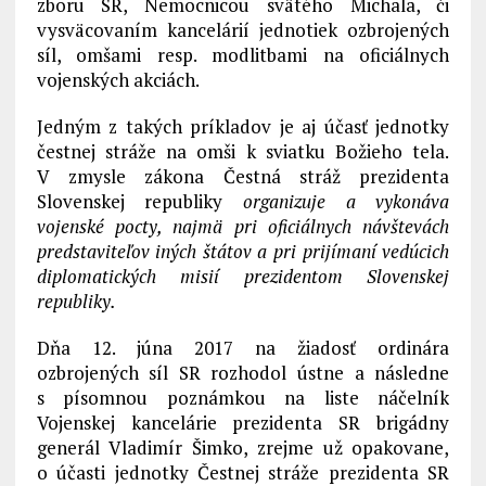
zboru SR, Nemocnicou svätého Michala, či
vysväcovaním kancelárií jednotiek ozbrojených
síl, omšami resp. modlitbami na oficiálnych
vojenských akciách.
Jedným z takých príkladov je aj účasť jednotky
čestnej stráže na omši k sviatku Božieho tela.
V zmysle zákona Čestná stráž prezidenta
Slovenskej republiky
organizuje a vykonáva
vojenské pocty, najmä pri oficiálnych návštevách
predstaviteľov iných štátov a pri prijímaní vedúcich
diplomatických misií prezidentom Slovenskej
republiky.
Dňa 12. júna 2017 na žiadosť ordinára
ozbrojených síl SR rozhodol ústne a následne
s písomnou poznámkou na liste náčelník
Vojenskej kancelárie prezidenta SR brigádny
generál Vladimír Šimko, zrejme už opakovane,
o účasti jednotky Čestnej stráže prezidenta SR