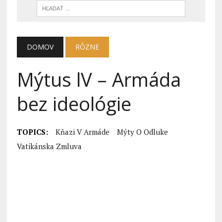
DOMOV
RÔZNE
Mýtus lV – Armáda
bez ideológie
TOPICS:
Kňazi V Armáde
Mýty O Odluke
Vatikánska Zmluva