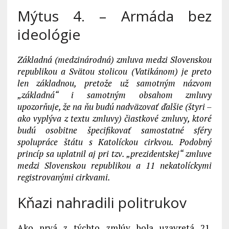
Mýtus 4. – Armáda bez
ideológie
Základná (medzinárodná) zmluva medzi Slovenskou
republikou a Svätou stolicou (Vatikánom) je preto
len základnou, pretože už samotným názvom
„základná“ i samotným obsahom zmluvy
upozorňuje, že na ňu budú nadväzovať ďalšie (štyri –
ako vyplýva z textu zmluvy) čiastkové zmluvy, ktoré
budú osobitne špecifikovať samostatné sféry
spolupráce štátu s Katolíckou cirkvou. Podobný
princíp sa uplatnil aj pri tzv. „prezidentskej“ zmluve
medzi Slovenskou republikou a 11 nekatolíckymi
registrovanými cirkvami.
Kňazi nahradili politrukov
Ako prvá z týchto zmlúv bola uzavretá 21.