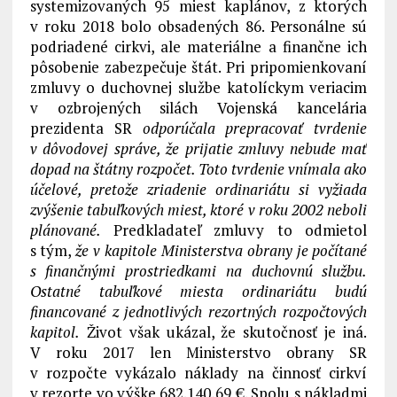
systemizovaných 95 miest kaplánov, z ktorých
v roku 2018 bolo obsadených 86. Personálne sú
podriadené cirkvi, ale materiálne a finančne ich
pôsobenie zabezpečuje štát. Pri pripomienkovaní
zmluvy o duchovnej službe katolíckym veriacim
v ozbrojených silách Vojenská kancelária
prezidenta SR
odporúčala prepracovať tvrdenie
v dôvodovej správe, že
prijatie zmluvy nebude mať
dopad na štátny rozpočet. Toto tvrdenie vnímala ako
účelové, pretože zriadenie ordinariátu si vyžiada
zvýšenie tabuľkových miest, ktoré v roku 2002 neboli
plánované.
Predkladateľ zmluvy to odmietol
s tým,
že v kapitole Ministerstva obrany je počítané
s finančnými prostriedkami na duchovnú službu.
Ostatné tabuľkové miesta ordinariátu budú
financované z jednotlivých rezortných rozpočtových
kapitol.
Život však ukázal, že skutočnosť je iná.
V roku 2017 len Ministerstvo obrany SR
v rozpočte vykázalo náklady na činnosť cirkví
v rezorte vo výške 682.140,69 €. Spolu s nákladmi