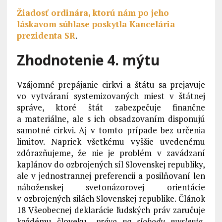
Žiadosť ordinára, ktorú nám po jeho
láskavom súhlase poskytla Kancelária
prezidenta SR
.
Zhodnotenie 4. mýtu
Vzájomné prepájanie cirkvi a štátu sa prejavuje
vo vytváraní systemizovaných miest v štátnej
správe, ktoré štát zabezpečuje finančne
a materiálne, ale s ich obsadzovaním disponujú
samotné cirkvi. Aj v tomto prípade bez určenia
limitov. Napriek všetkému vyššie uvedenému
zdôrazňujeme, že nie je problém v zavádzaní
kaplánov do ozbrojených síl Slovenskej republiky,
ale v jednostrannej preferencii a posilňovaní len
náboženskej svetonázorovej orientácie
v ozbrojených silách Slovenskej republike. Článok
18 Všeobecnej deklarácie ľudských práv zaručuje
každému človeku
„právo na slobodu myslenia,