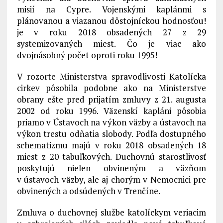
misií na Cypre. Vojenskými kaplánmi s
plánovanou a viazanou dôstojníckou hodnosťou!
je v roku 2018 obsadených 27 z 29
systemizovaných miest. Čo je viac ako
dvojnásobný počet oproti roku 1995!
V rozorte Ministerstva spravodlivosti Katolícka
cirkev pôsobila podobne ako na Ministerstve
obrany ešte pred prijatím zmluvy z 21. augusta
2002 od roku 1996. Väzenskí kapláni pôsobia
priamo v Ústavoch na výkon väzby a ústavoch na
výkon trestu odňatia slobody. Podľa dostupného
schematizmu majú v roku 2018 obsadených 18
miest z 20 tabuľkových. Duchovnú starostlivosť
poskytujú nielen obvineným a väzňom
v ústavoch väzby, ale aj chorým v Nemocnici pre
obvinených a odsúdených v Trenčíne.
Zmluva o duchovnej službe katolíckym veriacim