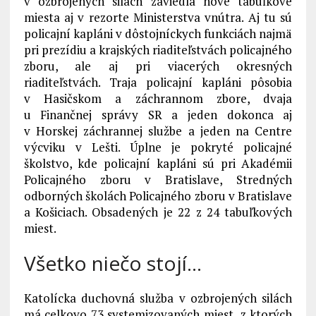
v ozbrojených silách zaviedla nové tabuľkové
miesta aj v rezorte Ministerstva vnútra. Aj tu sú
policajní kapláni v dôstojníckych funkciách najmä
pri prezídiu a krajských riaditeľstvách policajného
zboru, ale aj pri viacerých okresných
riaditeľstvách. Traja policajní kapláni pôsobia
v Hasičskom a záchrannom zbore, dvaja
u Finančnej správy SR a jeden dokonca aj
v Horskej záchrannej službe a jeden na Centre
výcviku v Lešti. Úplne je pokryté policajné
školstvo, kde policajní kapláni sú pri Akadémii
Policajného zboru v Bratislave, Stredných
odborných školách Policajného zboru v Bratislave
a Košiciach. Obsadených je 22 z 24 tabuľkových
miest.
Všetko niečo stojí…
Katolícka duchovná služba v ozbrojených silách
má celkovo 73 systemizovaných miest, z ktorých