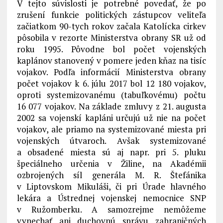
V tejto súvislosti je potrebné povedať, že po
zrušení funkcie politických zástupcov veliteľa
začiatkom 90-tych rokov začala Katolícka cirkev
pôsobila v rezorte Ministerstva obrany SR už od
roku 1995. Pôvodne bol počet vojenských
kaplánov stanovený v pomere jeden kňaz na tisíc
vojakov. Podľa informácií Ministerstva obrany
počet vojakov k 6. júlu 2017 bol 12 180 vojakov,
oproti systemizovanému (tabuľkovému) počtu
16 077 vojakov. Na základe zmluvy z 21. augusta
2002 sa vojenskí kapláni určujú už nie na počet
vojakov, ale priamo na systemizované miesta pri
vojenských útvaroch. Avšak systemizované
a obsadené miesta sú aj napr. pri 5. pluku
špeciálneho určenia v Žiline, na Akadémii
ozbrojených síl generála M. R. Štefánika
v Liptovskom Mikuláši, či pri Úrade hlavného
lekára a Ústrednej vojenskej nemocnice SNP
v Ružomberku. A samozrejme nemôžeme
vynechať ani duchovnú správu zahraničných