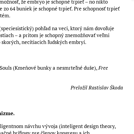
možnosť, že embryo je schopné trpieť – no nikto
zo 64 buniek je schopné trpieť. Pre schopnosť trpieť
stém.
(speciesistický) pohľad na veci, ktorý nám dovoľuje
ostiach – a pritom je schopný znemožňovať veľmi
 skorých, necítiacich ľudských embryí.
l Souls (Kmeňové bunky a nesmrteľné duše),
Free
Preložil Rastislav Škoda
nizme.
nteligentnom návrhu vývoja
(inteligent design theory,
mačné brífingy pre členov kongresu a ich