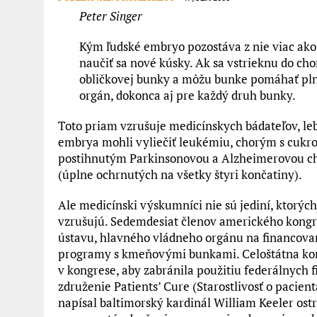
Peter Singer
Kým ľudské embryo pozostáva z nie viac ako
naučiť sa nové kúsky. Ak sa vstrieknu do cho
obličkovej bunky a môžu bunke pomáhať plniť
orgán, dokonca aj pre každý druh bunky.
Toto priam vzrušuje medicínskych bádateľov, leb
embrya mohli vyliečiť leukémiu, chorým s cukro
postihnutým Parkinsonovou a Alzheimerovou ch
(úplne ochrnutých na všetky štyri končatiny).
Ale medicínski výskumníci nie sú jediní, ktorýc
vzrušujú. Sedemdesiat členov amerického kongr
ústavu, hlavného vládneho orgánu na financov
programy s kmeňovými bunkami. Celoštátna konf
v kongrese, aby zabránila použitiu federálnych
združenie
Patients’ Cure
(Starostlivosť o pacie
napísal baltimorský kardinál William Keeler ostr