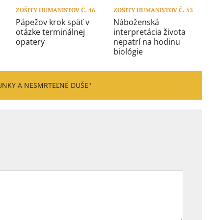
ZOŠITY HUMANISTOV Č. 46
ZOŠITY HUMANISTOV Č. 53
Pápežov krok späť v
Náboženská
otázke terminálnej
interpretácia života
opatery
nepatrí na hodinu
biológie
NKY A NESMRTEĽNÉ DUŠE"