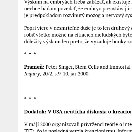
Výskum na embryách treba zakázať, ak existuje 
nechce hádam povedať, že embryo pozostávajúce 
je predpokladom rozvinutý mozog a nervový sy
Popri viere v nesmrteľné duše je to len druhový 
robiť všetko možné na cítiacich nieľudských byt
dôležitý výskum len preto, že vyžaduje bunky zo
* * *
Prameň:
Peter Singer, Stem Cells and Immorta
Inquiry
,
20/2, s.9-10, jar 2000.
* * *
Dodatok:
V USA neutícha diskusia o kreacio
V máji 2000 organizovali prívrženci teórie o i
IDT), čo je posledná verzia kreacionizmu, infor