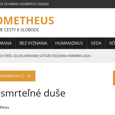
DY OCHRANY OSOBNÝCH ÚDAJOV
OMETHEUS
IE CESTY K SLOBODE
ORANA
BEZ VYZNANIA
HUMANIZMUS
VEDA
RÔ
 ŠKÔL CELOSLOVENSKEJ SÚŤAŽE ESEJÍ JÁNA HORÁRIKA 2026 –
 CELOSLOVENSKEJ SÚŤAŽE ESEJÍ JÁNA HORÁRIKA 2026 – 3.
HUMANISTOV Č. 19
CELOSLOVENSKEJ SÚŤAŽE ESEJÍ JÁNA HORÁRIKA 2026 – 2.
smrteľné duše
 Peter