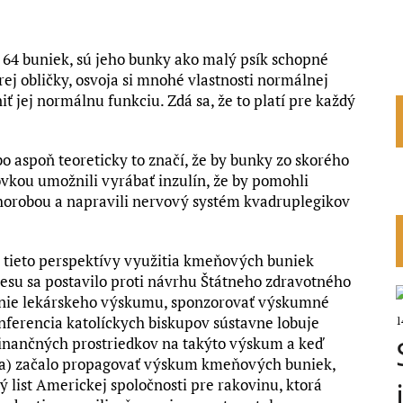
 64 buniek, sú jeho bunky ako malý psík schopné
rej obličky, osvoja si mnohé vlastnosti normálnej
 jej normálnu funkciu. Zdá sa, že to platí pre každý
o aspoň teoreticky to značí, že by bunky zo skorého
vkou umožnili vyrábať inzulín, že by pomohli
orobou a napravili nervový systém kvadruplegikov
h tieto perspektívy využitia kmeňových buniek
esu sa postavilo proti návrhu Štátneho zdravotného
anie lekárskeho výskumu, sponzorovať výskumné
erencia katolíckych biskupov sústavne lobuje
1
 finančných prostriedkov na takýto výskum a keď
nta) začalo propagovať výskum kmeňových buniek,
ý list Americkej spoločnosti pre rakovinu, ktorá