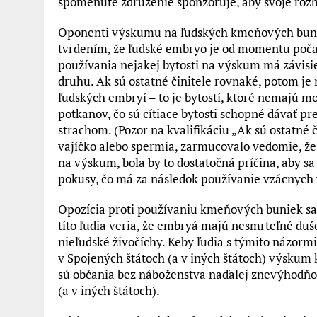
spomenuté združenie sponzoruje, aby svoje rozho
Oponenti výskumu na ľudských kmeňových bunká
tvrdením, že ľudské embryo je od momentu počat
používania nejakej bytosti na výskum má závisieť 
druhu. Ak sú ostatné činitele rovnaké, potom je
ľudských embryí – to je bytostí, ktoré nemajú 
potkanov, čo sú cítiace bytosti schopné dávať pre
strachom. (Pozor na kvalifikáciu „Ak sú ostatné 
vajíčko alebo spermia, zarmucovalo vedomie, že
na výskum, bola by to dostatočná príčina, aby sa 
pokusy, čo má za následok používanie vzácnych
Opozícia proti používaniu kmeňových buniek s
títo ľudia veria, že embryá majú nesmrteľné duš
nieľudské živočíchy. Keby ľudia s týmito názorm
v Spojených štátoch (a v iných štátoch) výskum
sú občania bez náboženstva naďalej znevýhodňov
(a v iných štátoch).