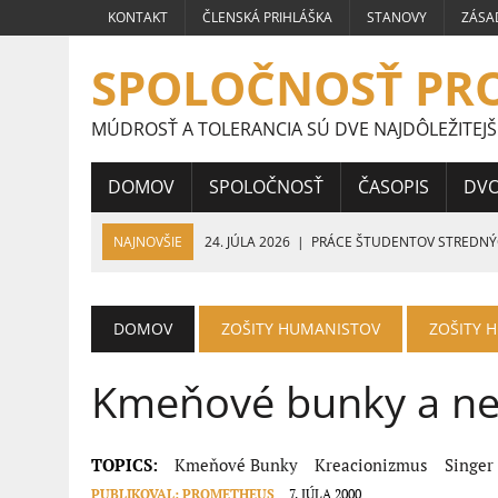
KONTAKT
ČLENSKÁ PRIHLÁŠKA
STANOVY
ZÁSA
SPOLOČNOSŤ PR
MÚDROSŤ A TOLERANCIA SÚ DVE NAJDÔLEŽITEJŠ
DOMOV
SPOLOČNOSŤ
ČASOPIS
DV
NAJNOVŠIE
24. JÚLA 2026
|
PRÁCE ŠTUDENTOV STREDNÝCH
FRAGMENTY HUMANIZMU
16. JÚLA 2026
|
VÍŤAZNÉ PRÁCE ŠTUDENTOV STREDNÝCH ŠKÔL
DOMOV
ZOŠITY HUMANISTOV
ZOŠITY 
9. JÚLA 2026
|
VÍŤAZNÉ PRÁCE ŠTUDENTOV STREDNÝCH ŠKÔL 
Kmeňové bunky a ne
5. JÚLA 2026
|
VEĽVYSLANKYŇA HUMANIZMU 2026
4. AUGUSTA 2026
|
HUMANISTA ROKA 2026
TOPICS:
Kmeňové Bunky
Kreacionizmus
Singer
PUBLIKOVAL:
PROMETHEUS
7. JÚLA 2000