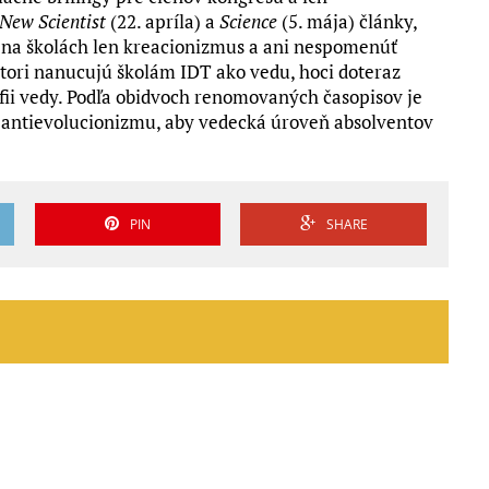
New Scientist
(22. apríla) a
Science
(5. mája) články,
 na školách len kreacionizmus a ani nespomenúť
tori nanucujú školám IDT ako vedu, hoci doteraz
fii vedy. Podľa obidvoch renomovaných časopisov je
antievolucionizmu, aby vedecká úroveň absolventov
PIN
SHARE