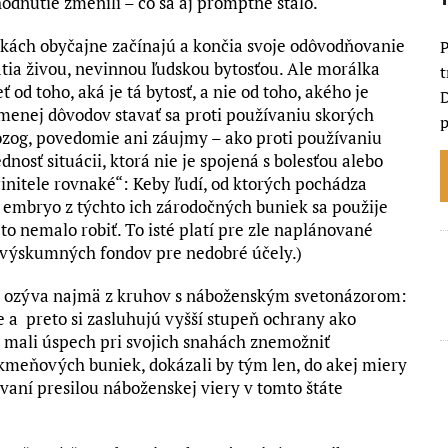
dnutie zmenili – čo sa aj promptne stalo.
ch obyčajne začínajú a končia svoje odôvodňovanie
P
ia živou, nevinnou ľudskou bytosťou. Ale morálka
t
od toho, aká je tá bytosť, a nie od toho, akého je
D
 menej dôvodov stavať sa proti používaniu skorých
p
mozog, povedomie ani záujmy – ako proti používaniu
dnosť situácii, ktorá nie je spojená s bolesťou alebo
činitele rovnaké“: Keby ľudí, od ktorých pochádza
 embryo z týchto ich zárodočných buniek sa použije
to nemalo robiť. To isté platí pre zle naplánované
 výskumných fondov pre nedobré účely.)
a ozýva najmä z kruhov s náboženským svetonázorom:
e a preto si zasluhujú vyšší stupeň ochrany ako
i mali úspech pri svojich snahách znemožniť
 kmeňových buniek, dokázali by tým len, do akej miery
aní presilou náboženskej viery v tomto štáte