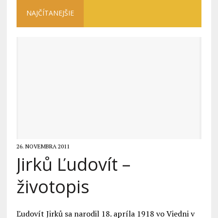
NAJČÍTANEJŠIE
26. NOVEMBRA 2011
Jirků Ľudovít –
životopis
Ľudovít Jirků sa narodil 18. apríla 1918 vo Viedni v