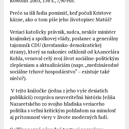
Rowohlt 2003, 156 s., 7,90 eur.
Prečo sa išli ľudia pominúť, keď počuli Kristove
kázne, ako o tom píše jeho životopisec Matúš?
Veriaci katolícky právnik, sudca, neskôr minister
krajinskej a spolkovej vlády, poslanec a generálny
tajomník CDU (kresťansko-demokratickej
strany), ktorý sa nakoniec odklonil od kAancelára
Kohla, venoval celý svoj život sociálno-politickým
zlepšeniam a aktualizáciám (napr. „medzinárodné
sociálne trhové hospodárstvo“ – existuje také
niečo?).
V tejto knižočke (jedna z jeho vyše desiatich
publikácií) rozpráva neuveriteľnú históriu Ježiša
Nazaretského zo svojho hľadiska veriaceho
politika s veľmi kritickým pohľadom na minulosť
aj prítomnosť viery v živote moderných ľudí.