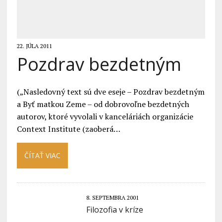
22. JÚLA 2011
Pozdrav bezdetným
(„Nasledovný text sú dve eseje – Pozdrav bezdetným
a Byť matkou Zeme – od dobrovoľne bezdetných
autorov, ktoré vyvolali v kanceláriách organizácie
Context Institute (zaoberá…
ČÍTAŤ VIAC
8. SEPTEMBRA 2001
Filozofia v kríze