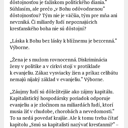
dôstojnosťou je ťažiskom politického diania.“
Súhlasím, ale prečo „v Bohu odôvodnenou“
dôstojnosťou? Tým nie je väčšia, tým pre mňa ani
nevzniká. Či miliardy ľudí nepoznajúcich
kresťanského boha nie sú dôstojní?
„Láska k Bohu bez lásky k blížnemu je bezcenná.“
Výborne.
„Žena je s mužom rovnocenná. Diskriminácia
ženy v politike a v cirkvi stojí v protiklade
k evanjeliu. Zákaz vysviacky žien a príkaz celibátu
nemajú nijaký základ v evanjeliu.“ Výborne.
„Záujmy ľudí sú dôležitejšie ako zájmy kapitálu.
Kapitalistický hospodársky poriadok odporuje
evanjeliu a je zločinom na miliardách ľudí, ktorí
musia žiť v chudobe, chorobách a nevedomosti.“
To sa nedá povedať krajšie. Ale k tomu treba čítať
kapitolu „Smú sa kapitalisti nazývať kresťanmi?“ –