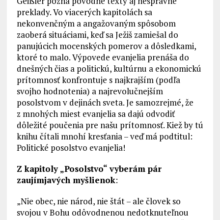
Geißler pozná pôvodné texty aj nesprávne
preklady. Vo viacerých kapitolách sa
nekonvenčným a angažovaným spôsobom
zaoberá situáciami, keď sa Ježiš zamiešal do
panujúcich mocenských pomerov a dôsledkami,
ktoré to malo. Výpovede evanjelia prenáša do
dnešných čias a politickú, kultúrnu a ekonomickú
prítomnosť konfrontuje s najkrajším (podľa
svojho hodnotenia) a najrevolučnejším
posolstvom v dejinách sveta. Je samozrejmé, že
z mnohých miest evanjelia sa dajú odvodiť
dôležité poučenia pre našu prítomnosť. Kiež by tú
knihu čítali mnohí kresťania – veď má podtitul:
Politické posolstvo evanjelia!
Z kapitoly „Posolstvo“ vyberám pár
zaujímjavých myšlienok
:
„Nie obec, nie národ, nie štát – ale človek so
svojou v Bohu odôvodnenou nedotknuteľnou