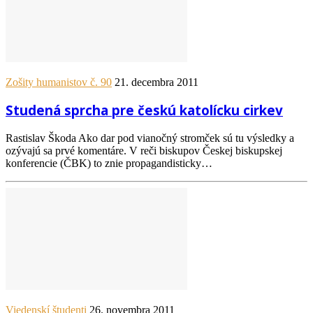
Zošity humanistov č. 90
21. decembra 2011
Studená sprcha pre českú katolícku cirkev
Rastislav Škoda Ako dar pod vianočný stromček sú tu výsledky a
ozývajú sa prvé komentáre. V reči biskupov Českej biskupskej
konferencie (ČBK) to znie propagandisticky…
Viedenskí študenti
26. novembra 2011