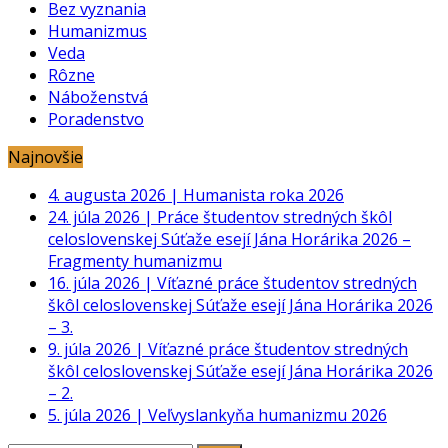
Bez vyznania
Humanizmus
Veda
Rôzne
Náboženstvá
Poradenstvo
Najnovšie
4. augusta 2026
|
Humanista roka 2026
24. júla 2026
|
Práce študentov stredných škôl
celoslovenskej Súťaže esejí Jána Horárika 2026 –
Fragmenty humanizmu
16. júla 2026
|
Víťazné práce študentov stredných
škôl celoslovenskej Súťaže esejí Jána Horárika 2026
– 3.
9. júla 2026
|
Víťazné práce študentov stredných
škôl celoslovenskej Súťaže esejí Jána Horárika 2026
– 2.
5. júla 2026
|
Veľvyslankyňa humanizmu 2026