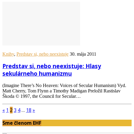
Knihy
,
Predstav si, nebo neexistuje
30. mája 2011
Predstav si, nebo neexistuje: Hlasy
sekulárneho humanizmu
(Imagine There’s No Heaven: Voices of Secular Humanism) Vyd.
Matt Cherry, Tom Flynn a Timothy Madigan Preložil Rastislav
Škoda © 1997, the Council for Secular…
«
1
2
3
4
…
18
»
Sme členom EHF