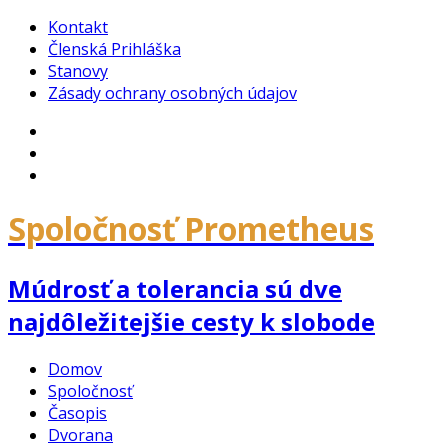
Kontakt
Členská Prihláška
Stanovy
Zásady ochrany osobných údajov
Facebook
Google
Plus
YouTube
Spoločnosť Prometheus
Múdrosť a tolerancia sú dve
najdôležitejšie cesty k slobode
Domov
Spoločnosť
Časopis
Dvorana