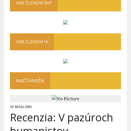
SME ČLENOM EHF
SME ČLENOM HI
NAJČÍTANEJŠIE
10. MÁJA 2001
Recenzia: V pazúroch
humanistov