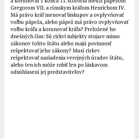
a korunovať z konca 11. storočia medzi pápežom
Gregorom VII. a rímskym kráľom Henrichom IV.
Má právo kráľ menovať biskupov a ovplyvňovať
voľbu pápeža, alebo pápež má právo ovplyvňovať
voľbu kráľa a korunovať kráľa? Preložené ho
dnešných čias: Sú cirkvi subjekty stojace mimo
zákonov tohto štátu alebo majú povinnosť
rešpektovať jeho zákony? Musí cirkev
rešpektovať nariadenia verejných úradov štátu,
alebo ten ich môže robiť len po láskavom
odsúhlasení jej predstaviteľov?