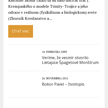
Rastislav Škoda Ťažko sa mi dalo dočítať stať J.
Krempaského o modele Trinity–Trojice a jeho
odraze v reálnom (fyzikálnom a biologickom) svete
(Zborník Kresťanstvo a…
ČÍTAŤ VIAC
16. FEBRUÁRA 2009
Veríme, že vesmír stvorilo
Lietajúce Špagetové Monštrum
26. NOVEMBRA 2011
Bokor Pavel – životopis