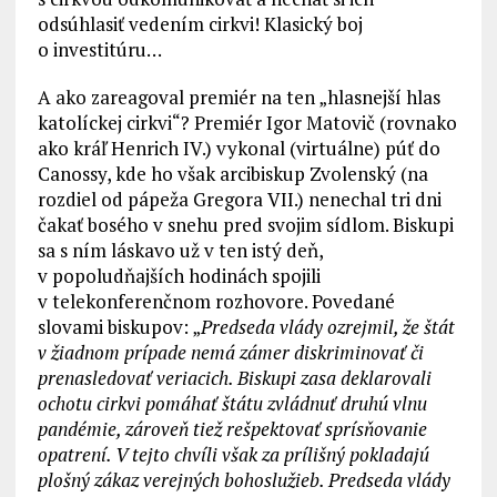
odsúhlasiť vedením cirkvi! Klasický boj
o investitúru…
A ako zareagoval premiér na ten „hlasnejší hlas
katolíckej cirkvi“? Premiér Igor Matovič (rovnako
ako kráľ Henrich IV.) vykonal (virtuálne) púť do
Canossy, kde ho však arcibiskup Zvolenský (na
rozdiel od pápeža Gregora VII.) nenechal tri dni
čakať bosého v snehu pred svojim sídlom. Biskupi
sa s ním láskavo už v ten istý deň,
v popoludňajších hodinách spojili
v telekonferenčnom rozhovore. Povedané
slovami biskupov: „
Predseda vlády ozrejmil, že štát
v žiadnom prípade nemá zámer diskriminovať či
prenasledovať veriacich. Biskupi zasa deklarovali
ochotu cirkvi pomáhať štátu zvládnuť druhú vlnu
pandémie, zároveň tiež rešpektovať sprísňovanie
opatrení. V tejto chvíli však za prílišný pokladajú
plošný zákaz verejných bohoslužieb. Predseda vlády