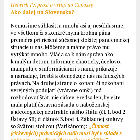
Henrich IV. prosí o vstup do Canossy
Ako ďalej na Slovensku?
Nemusíme súhlasiť, a mnohí asi aj nesúhlasíme,
vo všetkom či s konkrétnymi krokmi pána
premiéra pri riešení súčasnej zložitej pandemickej
situácie u nás. Môžeme a máme právo mu
vytýkať mnoho. Vláda sa k nám správa ako
k malým deťom. Informuje chaoticky, účelovo,
manipuluje s informáciami i s nami, prikazuje
a nariaďuje, trestá a obmedzuje nás na ľudských
právach. Na druhej strane o konaní či nekonaní
verejných podujatí (vrátane omší) má
rozhodovať štát, nie cirkev. Predsa len, by ešte
mala platiť ústavná zásada o náboženskej
a ideologickej neutralite nášho štátu (čl. 1. bod 2.
Ústavy SR) či článok 3. bod 4. Základnej zmluvy
so Svätou stolicou (Vatikánom):
„
Činnosť
(cirkevných) právnických osôb musí byť v súlade s