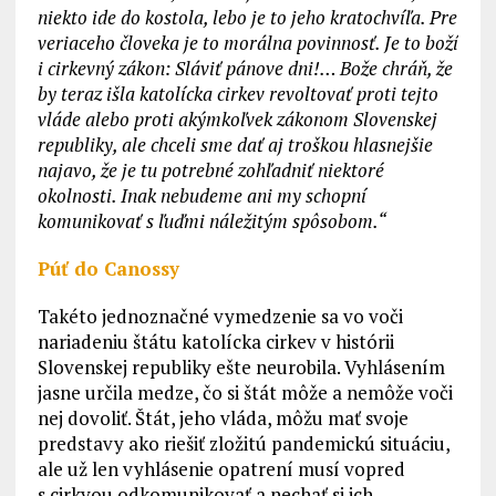
niekto ide do kostola, lebo je to jeho kratochvíľa. Pre
veriaceho človeka je to morálna povinnosť. Je to boží
i cirkevný zákon: Sláviť pánove dni!… Bože chráň, že
by teraz išla katolícka cirkev revoltovať proti tejto
vláde alebo proti akýmkoľvek zákonom Slovenskej
republiky, ale chceli sme dať aj troškou hlasnejšie
najavo, že je tu potrebné zohľadniť niektoré
okolnosti. Inak nebudeme ani my schopní
komunikovať s ľuďmi náležitým spôsobom.“
Púť do Canossy
Takéto jednoznačné vymedzenie sa vo voči
nariadeniu štátu katolícka cirkev v histórii
Slovenskej republiky ešte neurobila. Vyhlásením
jasne určila medze, čo si štát môže a nemôže voči
nej dovoliť. Štát, jeho vláda, môžu mať svoje
predstavy ako riešiť zložitú pandemickú situáciu,
ale už len vyhlásenie opatrení musí vopred
s cirkvou odkomunikovať a nechať si ich