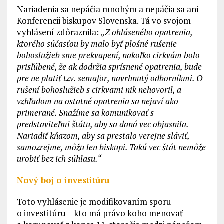
Nariadenia sa nepáčia mnohým a nepáčia sa ani
Konferencii biskupov Slovenska. Tá vo svojom
vyhlásení zdôraznila:
„Z ohláseného opatrenia,
ktorého súčasťou by malo byť plošné rušenie
bohoslužieb sme prekvapení, nakoľko cirkvám bolo
prisľúbené, že ak dodržia sprísnené opatrenia, bude
pre ne platiť tzv. semafor, navrhnutý odborníkmi. O
rušení bohoslužieb s cirkvami nik nehovoril, a
vzhľadom na ostatné opatrenia sa nejaví ako
primerané. Snažíme sa komunikovať s
predstaviteľmi štátu, aby sa daná vec objasnila.
Nariadiť kňazom, aby sa prestalo verejne sláviť,
samozrejme, môžu len biskupi. Takú vec štát nemôže
urobiť bez ich súhlasu.“
Nový boj o investitúru
Toto vyhlásenie je modifikovaním sporu
o investitúru – kto má právo koho menovať