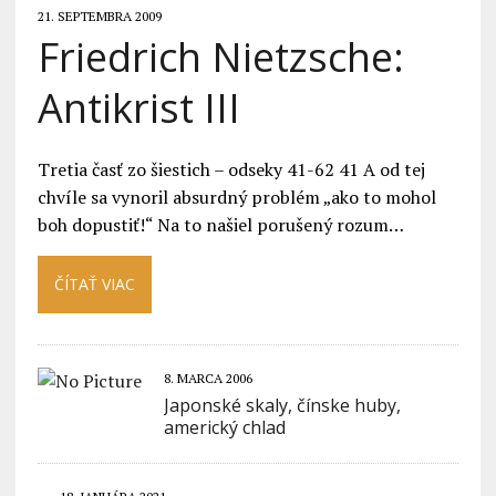
21. SEPTEMBRA 2009
Friedrich Nietzsche:
Antikrist III
Tretia časť zo šiestich – odseky 41-62 41 A od tej
chvíle sa vynoril absurdný problém „ako to mohol
boh dopustiť!“ Na to našiel porušený rozum…
ČÍTAŤ VIAC
8. MARCA 2006
Japonské skaly, čínske huby,
americký chlad