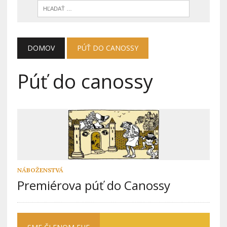
DOMOV
PÚŤ DO CANOSSY
Púť do canossy
NÁBOŽENSTVÁ
Premiérova púť do Canossy