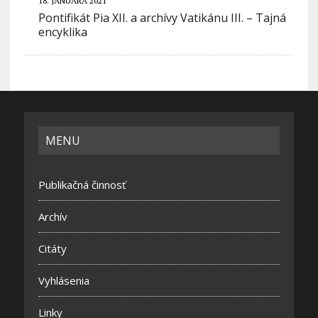
18. JANUÁRA 2021
Pontifikát Pia XII. a archívy Vatikánu III. – Tajná
encyklika
MENU
Publikačná činnosť
Archív
Citáty
Vyhlásenia
Linky