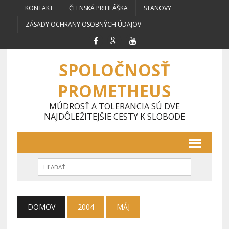
KONTAKT
ČLENSKÁ PRIHLÁŠKA
STANOVY
ZÁSADY OCHRANY OSOBNÝCH ÚDAJOV
SPOLOČNOSŤ
PROMETHEUS
MÚDROSŤ A TOLERANCIA SÚ DVE
NAJDÔLEŽITEJŠIE CESTY K SLOBODE
DOMOV
2004
MÁJ