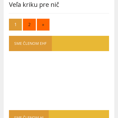
Veľa kriku pre nič
1
2
»
SME ČLENOM EHF
SME ČLENOM HI