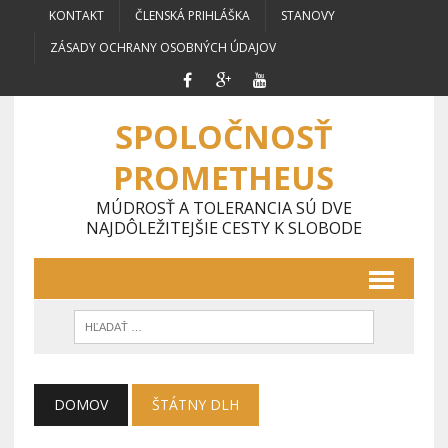
KONTAKT
ČLENSKÁ PRIHLÁŠKA
STANOVY
ZÁSADY OCHRANY OSOBNÝCH ÚDAJOV
SPOLOČNOSŤ
PROMETHEUS
MÚDROSŤ A TOLERANCIA SÚ DVE
NAJDÔLEŽITEJŠIE CESTY K SLOBODE
DOMOV
ŠTÁTNY DLH