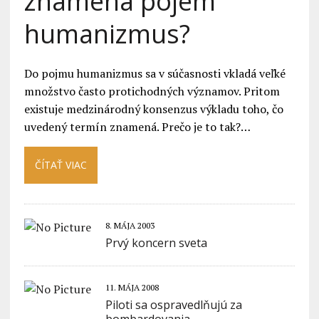
znamená pojem
humanizmus?
Do pojmu humanizmus sa v súčasnosti vkladá veľké
množstvo často protichodných významov. Pritom
existuje medzinárodný konsenzus výkladu toho, čo
uvedený termín znamená. Prečo je to tak?…
ČÍTAŤ VIAC
8. MÁJA 2003
Prvý koncern sveta
11. MÁJA 2008
Piloti sa ospravedlňujú za