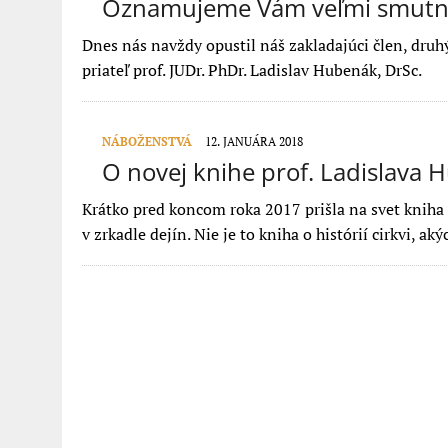
Oznamujeme Vám veľmi smutn
Dnes nás navždy opustil náš zakladajúci člen, dru
priateľ prof. JUDr. PhDr. Ladislav Hubenák, DrSc.
NÁBOŽENSTVÁ
12. JANUÁRA 2018
O novej knihe prof. Ladislava
Krátko pred koncom roka 2017 prišla na svet kniha p
v zrkadle dejín. Nie je to kniha o histórií cirkvi, a