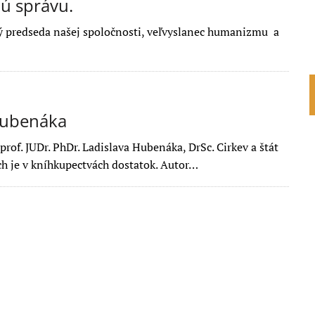
ú správu.
hý predseda našej spoločnosti, veľvyslanec humanizmu a
 Hubenáka
rof. JUDr. PhDr. Ladislava Hubenáka, DrSc. Cirkev a štát
kých je v kníhkupectvách dostatok. Autor…