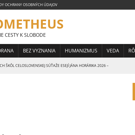
DY OCHRANY OSOBNÝCH ÚDAJOV
OMETHEUS
IE CESTY K SLOBODE
ORANA
BEZ VYZNANIA
HUMANIZMUS
VEDA
RÔ
 ŠKÔL CELOSLOVENSKEJ SÚŤAŽE ESEJÍ JÁNA HORÁRIKA 2026 –
STREDNÝCH ŠKÔL CELOSLOVENSKEJ SÚŤAŽE ESEJÍ JÁNA HORÁRIKA
CELOSLOVENSKEJ SÚŤAŽE ESEJÍ JÁNA HORÁRIKA 2026 – 2.