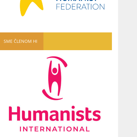
SME ČLENOM HI