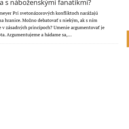
a s náboženskými fanatikmi?
meyer Pri svetonázorových konfliktoch narážajú
a hranice. Možno debatovať s niekým, ak s ním
 v zásadných princípoch? Umenie argumentovať je
ota. Argumentujeme a hádame sa,…