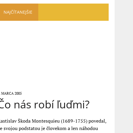
NAJČÍTANEJŠIE
. MARCA 2005
Čo nás robí ľuďmi?
astislav Škoda Montesquieu (1689-1755) povedal,
e svojou podstatou je človekom a len náhodou