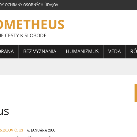
DY OCHRANY OSOBNÝCH ÚDAJOV
OMETHEUS
IE CESTY K SLOBODE
ORANA
BEZ VYZNANIA
HUMANIZMUS
VEDA
RÔ
LOVENSKEJ SÚŤAŽE ESEJÍ JÁNA HORÁRIKA 2026 – FRAGMENTY
 CELOSLOVENSKEJ SÚŤAŽE ESEJÍ JÁNA HORÁRIKA 2026 – 3.
us
CELOSLOVENSKEJ SÚŤAŽE ESEJÍ JÁNA HORÁRIKA 2026 – 2.
ISTOV Č. 13
6. JANUÁRA 2000