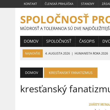
KONTAKT
ČLENSKÁ PRIHLÁŠKA
STANOVY
ZÁSA
SPOLOČNOSŤ PR
MÚDROSŤ A TOLERANCIA SÚ DVE NAJDÔLEŽITEJŠ
DOMOV
SPOLOČNOSŤ
ČASOPIS
DV
NAJNOVŠIE
4. AUGUSTA 2026
|
HUMANISTA ROKA 2026
24. JÚLA 2026
|
PRÁCE ŠTUDENTOV STREDNÝCH ŠKÔL CELOS
HUMANIZMU
DOMOV
KRESŤANSKÝ FANATIZMUS
16. JÚLA 2026
|
VÍŤAZNÉ PRÁCE ŠTUDENTOV STREDNÝCH ŠKÔL
kresťanský fanatizm
9. JÚLA 2026
|
VÍŤAZNÉ PRÁCE ŠTUDENTOV STREDNÝCH ŠKÔL 
5. JÚLA 2026
|
VEĽVYSLANKYŇA HUMANIZMU 2026
ZOŠITY HUMAN