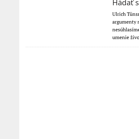
Hádať s
Ulrich Tüns
argumenty n
nesúhlasíme
umenie živ