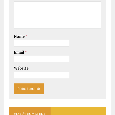
Name
*
Email
*
Website
SME ČLENOM EHF