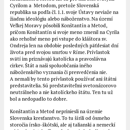
Cyrilom a Metodom, pretože Slovenská
republika sa podľa čl. 1.1. svoje Ústavy neviaže na
žiadnu ideológiu alebo náboženstvo. Na území
Veľkej Moravy pôsobili Konštantín a Metod,
pričom Konštantín si svoje meno zmenil na Cyrila
ako rehoľné meno pri vstupe do kláštora sv.
Ondreja len na obdobie posledných päťdesiat dní
života pred svojou smrťou v Ríme. Prívlastok
svätí im priznávajú katolícka a pravoslávna
cirkev. Štát a naši spoluobčania iného
náboženského vyznania či presvedčenia nie.
A nemali by tento prívlastok používať ani štátni
predstavitelia. Sú predstaviteľmi svetonázorovo
neutrálneho a nie katolíckeho štátu. Ten tu už
bol a nedopadlo to dobre.
Konštantín a Metod nepriniesli na územie
Slovenska kresťanstvo. To tu šírili od ôsmeho
storočia írsko-škótski, ale aj talianski a nemeckí