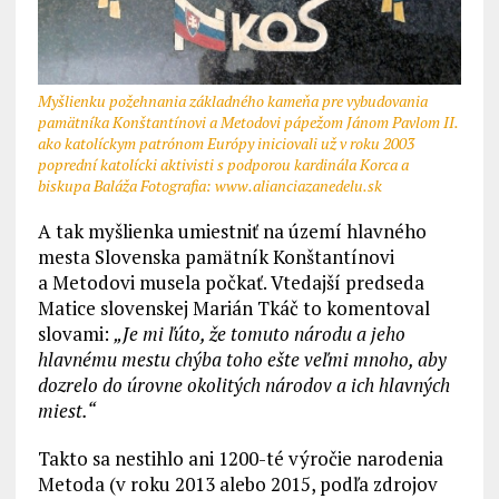
Myšlienku požehnania základného kameňa pre vybudovania
pamätníka Konštantínovi a Metodovi pápežom Jánom Pavlom II.
ako katolíckym patrónom Európy iniciovali už v roku 2003
poprední katolícki aktivisti s podporou kardinála Korca a
biskupa Baláža Fotografia: www.alianciazanedelu.sk
A tak myšlienka umiestniť na území hlavného
mesta Slovenska pamätník Konštantínovi
a Metodovi musela počkať. Vtedajší predseda
Matice slovenskej Marián Tkáč to komentoval
slovami:
„Je mi ľúto, že tomuto národu a jeho
hlavnému mestu chýba toho ešte veľmi mnoho, aby
dozrelo do úrovne okolitých národov a ich hlavných
miest.“
Takto sa nestihlo ani 1200-té výročie narodenia
Metoda (v roku 2013 alebo 2015, podľa zdrojov