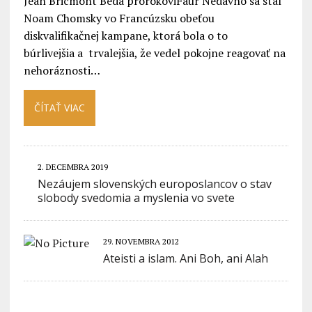
Jean Bricmont Beda prorokoviFaur Nedávno sa stal
Noam Chomsky vo Francúzsku obeťou
diskvalifikačnej kampane, ktorá bola o to
búrlivejšia a trvalejšia, že vedel pokojne reagovať na
nehoráznosti…
ČÍTAŤ VIAC
2. DECEMBRA 2019
Nezáujem slovenských europoslancov o stav
slobody svedomia a myslenia vo svete
29. NOVEMBRA 2012
Ateisti a islam. Ani Boh, ani Alah