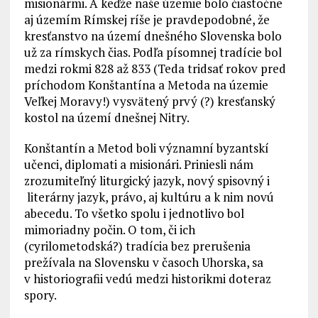
misionármi. A keďže naše územie bolo čiastočne
aj územím Rímskej ríše je pravdepodobné, že
kresťanstvo na území dnešného Slovenska bolo
už za rímskych čias. Podľa písomnej tradície bol
medzi rokmi 828 až 833 (Teda tridsať rokov pred
príchodom Konštantína a Metoda na územie
Veľkej Moravy!) vysvätený prvý (?) kresťanský
kostol na území dnešnej Nitry.
Konštantín a Metod boli významní byzantskí
učenci, diplomati a misionári. Priniesli nám
zrozumiteľný liturgický jazyk, nový spisovný i
literárny jazyk, právo, aj kultúru a k nim novú
abecedu. To všetko spolu i jednotlivo bol
mimoriadny počin. O tom, či ich
(cyrilometodská?) tradícia bez prerušenia
prežívala na Slovensku v časoch Uhorska, sa
v historiografii vedú medzi historikmi doteraz
spory.