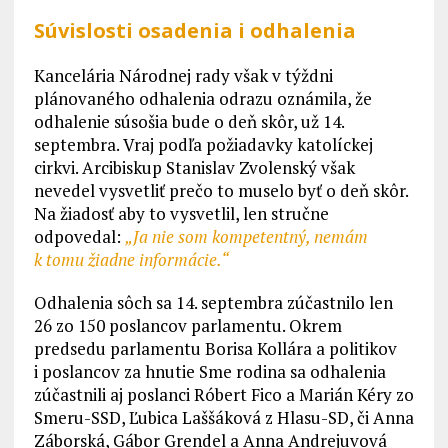
Súvislosti osadenia i odhalenia
Kancelária Národnej rady však v týždni
plánovaného odhalenia odrazu oznámila, že
odhalenie súsošia bude o deň skôr, už 14.
septembra. Vraj podľa požiadavky katolíckej
cirkvi. Arcibiskup Stanislav Zvolenský však
nevedel vysvetliť prečo to muselo byť o deň skôr.
Na žiadosť aby to vysvetlil, len stručne
odpovedal:
„Ja nie som kompetentný, nemám
k tomu žiadne informácie.“
Odhalenia sôch sa 14. septembra zúčastnilo len
26 zo 150 poslancov parlamentu. Okrem
predsedu parlamentu Borisa Kollára a politikov
i poslancov za hnutie Sme rodina sa odhalenia
zúčastnili aj poslanci Róbert Fico a Marián Kéry zo
Smeru-SSD, Ľubica Laššáková z Hlasu-SD, či Anna
Záborská, Gábor Grendel a Anna Andrejuvová