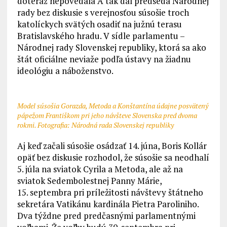
doteraz nepovedala A tak dal predseda Národnej
rady bez diskusie s verejnosťou súsošie troch
katolíckych svätých osadiť na južnú terasu
Bratislavského hradu. V sídle parlamentu –
Národnej rady Slovenskej republiky, ktorá sa ako
štát oficiálne neviaže podľa ústavy na žiadnu
ideológiu a náboženstvo.
Model súsošia Gorazda, Metoda a Konštantína údajne posvätený
pápežom Františkom pri jeho návšteve Slovenska pred dvoma
rokmi. Fotografia: Národná rada Slovenskej republiky
Aj keď začali súsošie osádzať 14. júna, Boris Kollár
opäť bez diskusie rozhodol, že súsošie sa neodhalí
5. júla na sviatok Cyrila a Metoda, ale až na
sviatok Sedembolestnej Panny Márie,
15. septembra pri príležitosti návštevy štátneho
sekretára Vatikánu kardinála Pietra Paroliniho.
Dva týždne pred predčasnými parlamentnými