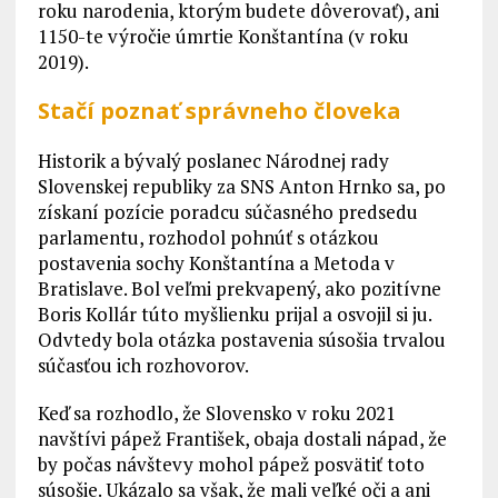
roku narodenia, ktorým budete dôverovať), ani
1150-te výročie úmrtie Konštantína (v roku
2019).
Stačí poznať správneho človeka
Historik a bývalý poslanec Národnej rady
Slovenskej republiky za SNS Anton Hrnko sa, po
získaní pozície poradcu súčasného predsedu
parlamentu, rozhodol pohnúť s otázkou
postavenia sochy Konštantína a Metoda v
Bratislave. Bol veľmi prekvapený, ako pozitívne
Boris Kollár túto myšlienku prijal a osvojil si ju.
Odvtedy bola otázka postavenia súsošia trvalou
súčasťou ich rozhovorov.
Keď sa rozhodlo, že Slovensko v roku 2021
navštívi pápež František, obaja dostali nápad, že
by počas návštevy mohol pápež posvätiť toto
súsošie. Ukázalo sa však, že mali veľké oči a ani