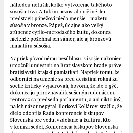
náhodou netušili, koľko vytvorenie takéhoto
súsošia trvá. A tak im nezostalo nič iné, len
predstaviť pápežovi niečo menšie – maketu
súsošia v bronze. Pápež, údajne ako veľký
stúpenec cyrilo-metodského kultu, dokonca
nielenže požehnal ich zámer, ale aj bronzovú
miniatúru súsošia.
Napriek pôvodnému nesúhlasu, súsošie nakoniec
umožnili umiestniť na Bratislavskom hrade práve
bratislavskí krajskí pamiatkari. Napriek tomu, že
odborníci na umenie sa pred desiatimi rokmi ku
soche kriticky vyjadrovali, hovorili, že ide o gýč,
dokonca ju prirovnávali k sušeným udenáčom,
tentoraz sa predseda parlamentu, a ani nikto iný,
na ich názor nepýtal. Borisovi Kollárovi stačilo, že
dielo odobrila Rada konferencie biskupov
Slovenska pre vedu, vzdelanie a kultúru. Kto
v komisii sedel, Konferencia biskupov Slovenska