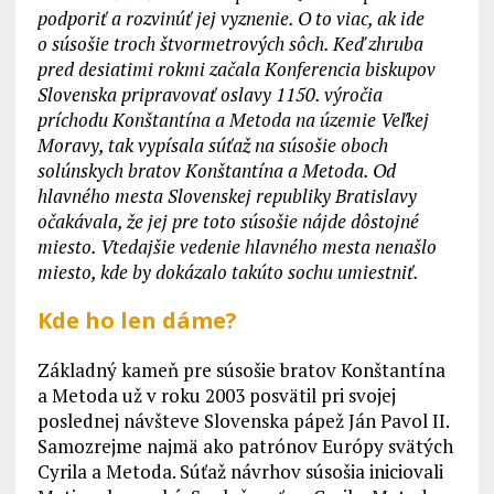
podporiť a rozvinúť jej vyznenie. O to viac, ak ide
o súsošie troch štvormetrových sôch. Keď zhruba
pred desiatimi rokmi začala Konferencia biskupov
Slovenska p
ripravovať oslavy 1150. výročia
príchodu Konštantína a Metoda na územie Veľkej
Moravy, tak vypísala súťaž na súsošie oboch
solúnskych bratov Konštantína a Metoda. Od
hlavného mesta Slovenskej republiky Bratislavy
očakávala, že jej pre toto súsošie nájde dôstojné
miesto. Vtedajšie vedenie hlavného mesta nenašlo
miesto, kde by dokázalo takúto sochu umiestniť.
Kde ho len dáme?
Základný kameň pre súsošie bratov Konštantína
a Metoda už v roku 2003 posvätil pri svojej
poslednej návšteve Slovenska pápež Ján Pavol II.
Samozrejme najmä ako patrónov Európy svätých
Cyrila a Metoda. Súťaž návrhov súsošia iniciovali