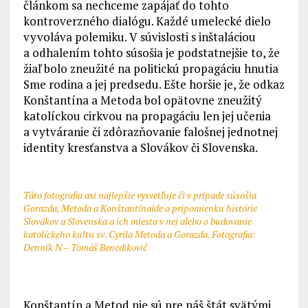
článkom sa nechceme zapájať do tohto
kontroverzného dialógu. Každé umelecké dielo
vyvoláva polemiku. V súvislosti s inštaláciou
a odhalením tohto súsošia je podstatnejšie to, že
žiaľ bolo zneužité na politickú propagáciu hnutia
Sme rodina a jej predsedu. Ešte horšie je, že odkaz
Konštantína a Metoda bol opätovne zneužitý
katolíckou cirkvou na propagáciu len jej učenia
a vytváranie či zdôrazňovanie falošnej jednotnej
identity kresťanstva a Slovákov či Slovenska.
Táto fotografia asi najlepšie vysvetľuje či v prípade súsošia
Gorazda, Metoda a Konštantínaide o pripomienku histórie
Slovákov a Slovenska a ich miesta v nej alebo o budovanie
katolíckeho kultu sv. Cyrila Metoda a Gorazda. Fotografia:
Denník N – Tomáš Benedikovič
Konštantín a Metod nie sú pre náš štát svätými