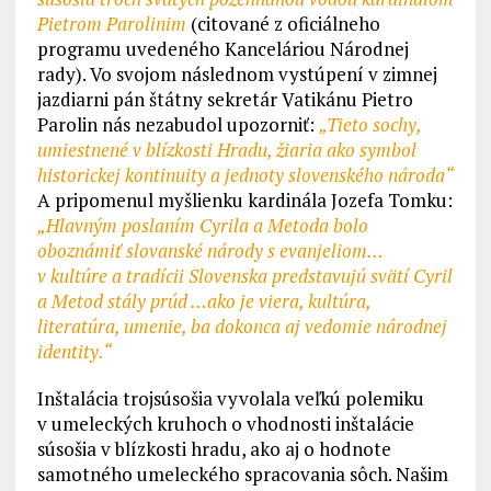
Pietrom Parolinim
(citované z oficiálneho
programu uvedeného Kanceláriou Národnej
rady). Vo svojom následnom vystúpení v zimnej
jazdiarni pán štátny sekretár Vatikánu Pietro
Parolin nás nezabudol upozorniť:
„
Tieto sochy,
umiestnené v blízkosti Hradu, žiaria ako symbol
historickej kontinuity a jednoty slovenského národa“
A pripomenul myšlienku kardinála Jozefa Tomku:
„Hlavným poslaním Cyrila a Metoda bolo
oboznámiť slovanské národy s evanjeliom…
v kultúre a tradícii Slovenska predstavujú svätí Cyril
a Metod stály prúd …ako je viera, kultúra,
literatúra, umenie, ba dokonca aj vedomie národnej
identity.“
Inštalácia trojsúsošia vyvolala veľkú polemiku
v umeleckých kruhoch o vhodnosti inštalácie
súsošia v blízkosti hradu, ako aj o hodnote
samotného umeleckého spracovania sôch. Našim