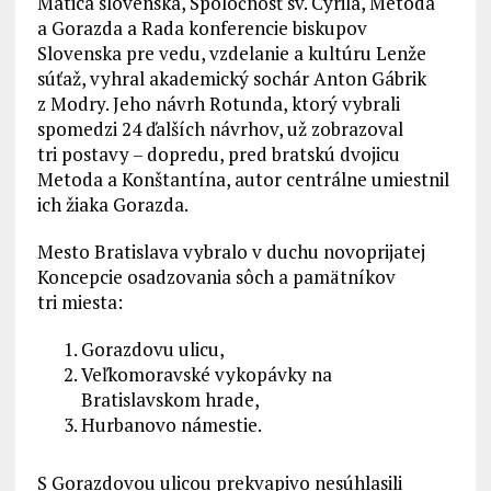
Matica slovenská, Spoločnosť sv. Cyrila, Metoda
a Gorazda a Rada konferencie biskupov
Slovenska pre vedu, vzdelanie a kultúru Lenže
súťaž, vyhral akademický sochár Anton Gábrik
z Modry. Jeho návrh Rotunda, ktorý vybrali
spomedzi 24 ďalších návrhov, už zobrazoval
tri postavy – dopredu, pred bratskú dvojicu
Metoda a Konštantína, autor centrálne umiestnil
ich žiaka Gorazda.
Mesto Bratislava vybralo v duchu novoprijatej
Koncepcie osadzovania sôch a pamätníkov
tri miesta:
Gorazdovu ulicu,
Veľkomoravské vykopávky na
Bratislavskom hrade,
Hurbanovo námestie.
S Gorazdovou ulicou prekvapivo nesúhlasili