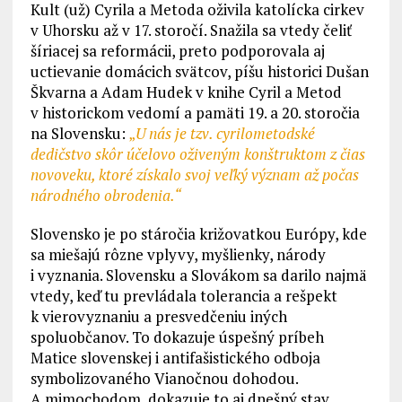
Kult (už) Cyrila a Metoda oživila katolícka cirkev
v Uhorsku až v 17. storočí. Snažila sa vtedy čeliť
šíriacej sa reformácii, preto podporovala aj
uctievanie domácich svätcov, píšu historici Dušan
Škvarna a Adam Hudek v knihe Cyril a Metod
v historickom vedomí a pamäti 19. a 20. storočia
na Slovensku:
„
U nás je tzv. cyrilometodské
dedičstvo skôr účelovo oživeným konštruktom z čias
novoveku, ktoré získalo svoj veľký význam až počas
národného obrodenia.“
Slovensko je po stáročia križovatkou Európy, kde
sa miešajú rôzne vplyvy, myšlienky, národy
i vyznania. Slovensku a Slovákom sa darilo najmä
vtedy, keď tu prevládala tolerancia a rešpekt
k vierovyznaniu a presvedčeniu iných
spoluobčanov. To dokazuje úspešný príbeh
Matice slovenskej i antifašistického odboja
symbolizovaného Vianočnou dohodou.
A mimochodom, dokazuje to aj dnešný stav