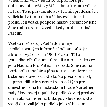
voľbami. Že voľby budú 30. septembra pri
dohadovaní návštevy štátneho sekretára vôbec
netušil. To je pravda, ale aby termín predčasných
volieb bol v tento deň už hlasoval a termín
prešiel len vďaka podpore hlasov poslancov jeho
Sme rodina. A to už vedel kedy príde kardinál
Parolin.
Všetko niečo stojí. Podľa dostupných
medializovaných informácií odliatie súsošia
z bronzu vyšlo asi na 190-tisíc eur. Túto
„zanedbateľnú“ sumu uhradili Anton Hrnko cez
jeho Nadáciu Pro Patria, predseda Sme rodina
Boris Kollár, Nadácia Jána Korca a Konferencia
biskupov Slovenska. Kto koľko presne prispel,
neprezradili. Ale súsošie troch svätých pre
umiestnenie na Bratislavskom hrade Národnej
rady Slovenskej republiky podľa slov jej predsedu
darovala Konferencia biskupov Slovenska. Kto
vie, či darovali jeho podiel s jeho súhlasom…