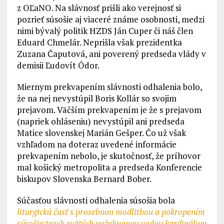
z OĽaNO. Na slávnosť prišli ako verejnosť si
pozrieť súsošie aj viaceré známe osobnosti, medzi
nimi bývalý politik HZDS Ján Cuper či náš člen
Eduard Chmelár. Neprišla však prezidentka
Zuzana Čaputová, ani poverený predseda vlády v
demisii Ľudovít Ódor.
Miernym prekvapením slávnosti odhalenia bolo,
že na nej nevystúpil Boris Kollár so svojim
prejavom. Väčším prekvapením je že s prejavom
(napriek ohláseniu) nevystúpil ani predseda
Matice slovenskej Marián Gešper. Čo už však
vzhľadom na doteraz uvedené informácie
prekvapením nebolo, je skutočnosť, že príhovor
mal košický metropolita a predseda Konferencie
biskupov Slovenska Bernard Bober.
Súčasťou slávnosti odhalenia súsošia bola
liturgická časť s prosebnou modlitbou a pokropením
súsošia troch svätých požehnanou vodou kardinálom