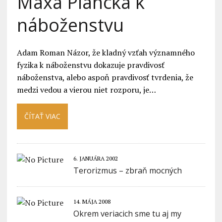
Maxa Plancka k
náboženstvu
Adam Roman Názor, že kladný vzťah významného
fyzika k náboženstvu dokazuje pravdivosť
náboženstva, alebo aspoň pravdivosť tvrdenia, že
medzi vedou a vierou niet rozporu, je…
ČÍTAŤ VIAC
6. JANUÁRA 2002
Terorizmus – zbraň mocných
14. MÁJA 2008
Okrem veriacich sme tu aj my