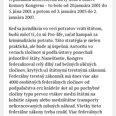
komory Kongresu – to bolo od 20.januára 2001 do
5. júna 2001 a potom od 3. januára 2003 do 2.
januára 2007.
Keď sa jurisdikcia vo veci potratov vráti štátom,
budú môcť tí, čo sú Pro-life, začať kampaň za
kriminalizáciu potratu. Táto stratégia je nielen
praktická, ale bude aj úspešná. Autoritu vo
veciach zločinov si podľa ústavy ponechali
jednotlivé štáty. Nanešťastie, Kongres
federalizoval celý dlhý rad bežných uličných
zločinov, krytých už štátnymi trestnými zákonmi.
Federálny trestný zákonník má dnes viac ako
4000 osobitných federálnych zločinov od
podpaľačstva cez krádeže áut až po pochybné
zločiny typu prevoz vtákov medzi štátmi na
kohútie zápasy alebo medzištátne transporty
nelicencovaných zubných náhrad. Všetky tieto
federálne zákony treba zrušiť. Viac federálnych