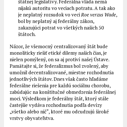
štátnej legislatívy. Federálna vláda nemá
nijakú autoritu vo veciach potratu. A tak ako
je neplatný rozsudok vo veci
Roe verzus Wade
,
bol by neplatný aj federálny zákon,
zakazujúci potrat vo všetkých našich 50
štátoch.
Názor, že všemocný centralizovaný štát bude
monoliticky riešiť etické dilemy našich čias, je
nielen pomýlený, on sa aj protiví našej Ústave.
Pamätajte si, že federalizmus bol zvolený, aby
umožnil decentralizované, miestne rozhodnutia
jednotlivých štátov. Dnes však často hľadáme
federálne riešenia pre každú sociálnu chorobu,
zabúdajúc na konštitučné obmedzenia federálnej
moci. Výsledkom je federálny štát, ktorý stále
častejšie vydáva rozhodnutia podľa devízy
„všetko alebo nič“, ktoré mu odcudzujú široké
vrstvy obyvateľstva.