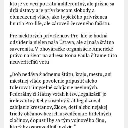
kto je vo veci potratu indiferentný, ale prísne sa
drží ústavy a je prívržencom slobody a
obmedzenej vlády, ako typického prívrženca
hnutia Pro-life, ale zároveň červeného fašistu.
Pre niektorých prívržencov Pro-life je hodná
odsúdenia nielen naša Ústava, ale aj naša štátna
suverenita. V ohováračke organizácie Americké
právo na život na adresu Rona Paula čítame túto
neuveriteľnú vetu:
„Boh nedáva žiadnemu štátu, kraju, mestu, ani
miestnej vláde povolenie pripustiť alebo
tolerovať úmyselné zabíjanie nevinných.
Federálny či štátny vzťah k tzv. ‚legalizácii‘ je
irelevantný. Keby susedný štát legalizoval
zabíjanie kresťanov, Židov, detí alebo nejakej
triedy občanov bez ich usvedčenia z hrdelných
zločinov, dopustil by sa tým vojnového činu,
ktorý by ospravedlnil inváziu.“