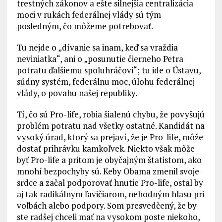
trestných zákonov a ešte silnejšia centralizácia
moci v rukách federálnej vlády sú tým
posledným, čo môžeme potrebovať.
Tu nejde o „dívanie sa inam, keď sa vraždia
neviniatka“, ani o „posunutie čierneho Petra
potratu ďalšiemu spoluhráčovi“; tu ide o Ústavu,
súdny systém, federálnu moc, úlohu federálnej
vlády, o povahu našej republiky.
Tí, čo sú Pro-life, robia šialenú chybu, že povyšujú
problém potratu nad všetky ostatné. Kandidát na
vysoký úrad, ktorý sa prejaví, že je Pro-life, môže
dostať prihrávku kamkoľvek. Niekto však môže
byť Pro-life a pritom je obyčajným štatistom, ako
mnohí bezpochyby sú. Keby Obama zmenil svoje
srdce a začal podporovať hnutie Pro-life, ostal by
aj tak radikálnym ľavičiarom, nehodným hlasu pri
voľbách alebo podpory. Som presvedčený, že by
ste radšej chceli mať na vysokom poste niekoho,