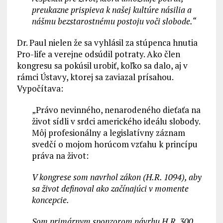
preukazne prispieva k našej kultúre násilia a
nášmu bezstarostnému postoju voči slobode.“
Dr. Paul nielen že sa vyhlásil za stúpenca hnutia
Pro-life a verejne odsúdil potraty. Ako člen
kongresu sa pokúsil urobiť, koľko sa dalo, aj v
rámci Ústavy, ktorej sa zaviazal prísahou.
Vypočítava:
„Právo nevinného, nenarodeného dieťaťa na
život sídli v srdci amerického ideálu slobody.
Môj profesionálny a legislatívny záznam
svedčí o mojom horúcom vzťahu k princípu
práva na život:
V kongrese som navrhol zákon (H.R. 1094), aby
sa život definoval ako začínajúci v momente
koncepcie.
Som primárnym sponzorom návrhu H.R. 300,