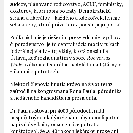
sudcov, plánované rodičovstvo, ACLU, feministky,
doktorov, ktorí robia potraty, Demokratickú
stranu a liberálov – každého a kdekoľvek, len nie
seba a ženy, ktoré práve teraz podstupujú potrat.
Podľa nich nie je riešením presviedčanie, výchova
či poradenstvo; je to centralizácia moci v rukách
federálnej vlády – tej vlády, ktorá znásilnila
Ústavu, keď rozhodnutím v spore
Roe verzus
Wade
uzákonila federálnu nadvládu nad štátnymi
zákonmi o potratoch.
Niektorí členovia hnutia Právo na život teraz
zaútočili na kongresmana Rona Paula, pôrodníka
a nedávneho kandidáta na prezidenta.
Dr. Paul asistoval pri 4000 pôrodoch, radil
nespočetným mladým ženám, aby nemali potrat,
napísal dve knihy odsudzujúce potrat a
konštatoval, že „v 40 rokoch lekárskej praxe ani