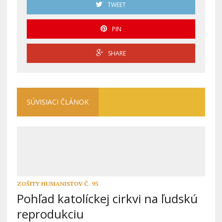
TWEET
PIN
SHARE
SÚVISIACI ČLÁNOK
ZOŠITY HUMANISTOV Č. 95
Pohľad katolíckej cirkvi na ľudskú
reprodukciu