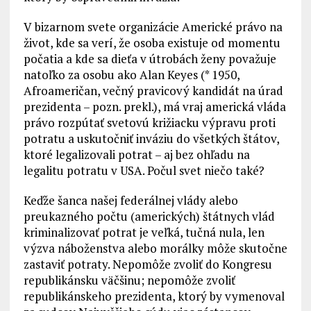
V bizarnom svete organizácie Americké právo na
život, kde sa verí, že osoba existuje od momentu
počatia a kde sa dieťa v útrobách ženy považuje
natoľko za osobu ako Alan Keyes (* 1950,
Afroameričan, večný pravicový kandidát na úrad
prezidenta – pozn. prekl.), má vraj americká vláda
právo rozpútať svetovú križiacku výpravu proti
potratu a uskutočniť inváziu do všetkých štátov,
ktoré legalizovali potrat – aj bez ohľadu na
legalitu potratu v USA. Počul svet niečo také?
Keďže šanca našej federálnej vlády alebo
preukazného počtu (amerických) štátnych vlád
kriminalizovať potrat je veľká, tučná nula, len
výzva náboženstva alebo morálky môže skutočne
zastaviť potraty. Nepomôže zvoliť do Kongresu
republikánsku väčšinu; nepomôže zvoliť
republikánskeho prezidenta, ktorý by vymenoval