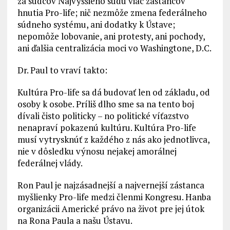
za sudcov Najvyššieho súdu viac zástancov
hnutia Pro-life; nič nezmôže zmena federálneho
súdneho systému, ani dodatky k Ústave;
nepomôže lobovanie, ani protesty, ani pochody,
ani ďalšia centralizácia moci vo Washingtone, D.C.
Dr. Paul to vraví takto:
Kultúra Pro-life sa dá budovať len od základu, od
osoby k osobe. Príliš dlho sme sa na tento boj
dívali čisto politicky – no politické víťazstvo
nenapraví pokazenú kultúru. Kultúra Pro-life
musí vytrysknúť z každého z nás ako jednotlivca,
nie v dôsledku výnosu nejakej amorálnej
federálnej vlády.
Ron Paul je najzásadnejší a najvernejší zástanca
myšlienky Pro-life medzi členmi Kongresu. Hanba
organizácii Americké právo na život pre jej útok
na Rona Paula a našu Ústavu.