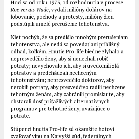
Hoci sa od roku 1973, od rozhodnutia v procese
Roe verzus Wade
, vydali milióny dolárov na
lobovanie, pochody a protesty, milióny žien
podstúpili umelé prerušenie tehotenstva.
Niet pochýb, že sa predišlo mnohým prerušeniam
tehotenstva, ale nedá sa povedať ani približný
odhad, koľkým. Hnutie Pro-life biedne zlyhalo a
nepresvedčilo ženy, aby si nenechali robiť
potraty; nevychovalo ich, aby si uvedomili zlá
potratov a predchádzali nechceným
tehotenstvám; nepresvedčilo doktorov, aby
nerobili potraty, aby presvedčivo radili nechcene
tehotným ženám, aby zabránili promiskuite, aby
obstarali dosť príťažlivých alternatívnych
programov pre tehotné ženy, uvažujúce o
potrate.
Stúpenci hnutia Pro-life sú okamžite hotoví
zvaľovať vinu na Najvyšší súd, federálnych