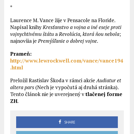
*
Laurence M. Vance žije v Pensacole na Floride.
Napísal knihy
Kresťanstvo a vojna a iné eseje proti
vojnychtivému štátu
a
Revolúcia, ktorá ňou nebola
;
najnovšia je
Premýšľanie o dobrej vojne
.
Prameň:
http://www.lewrockwell.com/vance/vance194
.html
Preložil Rastislav Škoda v rámci akcie
Audiatur et
altera pars
(Nech je vypočutá aj druhá stránka).
Tento článok nie je uverejnený v
tlačenej forme
ZH
.
SHARE