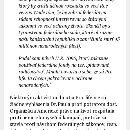
ktorý by zrušil účinok rozsudku vo veci Roe
verzus Wade tým, že by zobral federálnym
súdom schopnosť interferovať so štátnymi
zákonmi vo veci ochrany života. Skončil by s
tyranstvom federálneho súdu, ktoré ohrozuje
našu konštitučnú republiku a zapríčinilo smrť 45
miliónov nenarodených (detí).
Podal som návrh H.R. 1095, ktorý zakazuje
používať federálne fondy na tzv. ‚plánované
rodičovstvo‘. Mnohí hovoria o sebe, že sú Pro-
life. Ja chcem pokračovať v ochrane
nenarodených.
“
Niektorým aktivistom hnutia Pro-life nie sú
žiadne vyhlásenia Dr. Paula proti potratom dosť.
Organizácia Americké právo na život rozpútala
proti nemu zlomyseľnú kampaň, pretože sa
stavia proti návrhom federálnych zákonov, resp.