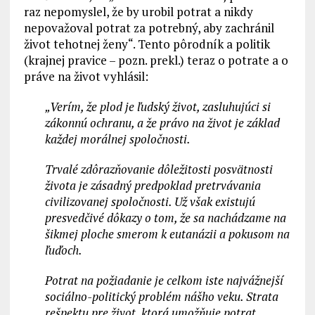
raz nepomyslel, že by urobil potrat a nikdy
nepovažoval potrat za potrebný, aby zachránil
život tehotnej ženy“. Tento pôrodník a politik
(krajnej pravice – pozn. prekl.) teraz o potrate a o
práve na život vyhlásil:
„Verím, že plod je ľudský život, zasluhujúci si
zákonnú ochranu, a že právo na život je základ
každej morálnej spoločnosti.
Trvalé zdôrazňovanie dôležitosti posvätnosti
života je zásadný predpoklad pretrvávania
civilizovanej spoločnosti. Už však existujú
presvedčivé dôkazy o tom, že sa nachádzame na
šikmej ploche smerom k eutanázii a pokusom na
ľuďoch.
Potrat na požiadanie je celkom iste najvážnejší
sociálno-politický problém nášho veku. Strata
rešpektu pre život, ktorá umožňuje potrat,