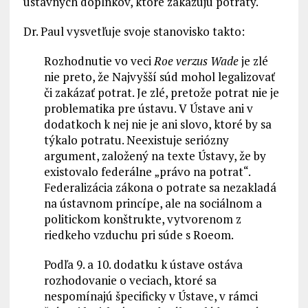
ústavných doplnkov, ktoré zakazujú potraty.
Dr. Paul vysvetľuje svoje stanovisko takto:
Rozhodnutie vo veci
Roe verzus Wade
je zlé
nie preto, že Najvyšší súd mohol legalizovať
či zakázať potrat. Je zlé, pretože potrat nie je
problematika pre ústavu. V Ústave ani v
dodatkoch k nej nie je ani slovo, ktoré by sa
týkalo potratu. Neexistuje seriózny
argument, založený na texte Ústavy, že by
existovalo federálne „právo na potrat“.
Federalizácia zákona o potrate sa nezakladá
na ústavnom princípe, ale na sociálnom a
politickom konštrukte, vytvorenom z
riedkeho vzduchu pri súde s Roeom.
Podľa 9. a 10. dodatku k ústave ostáva
rozhodovanie o veciach, ktoré sa
nespomínajú špecificky v Ústave, v rámci