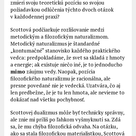
zmieri svoju teoretickú pozíciu so svojou
požiadavkou odlúčenia týchto dvoch otázok
v každodennej praxi?
Scottová podčiarkuje rozlišovanie medzi
metodickým a filozofickým naturalizmom.
Metodický naturalizmus je štandardné
„kontumačné“ stanovisko každého praktického
vedca: predpokladáme, že svet sa skladá z hmoty
a energie; ak existuje niečo iné, je to jednoducho
mimo
záujmu vedy. Naopak, pozícia
filozofického naturalizmu je racionálna, ale
presne povedané nie je vedecká. Uzatvára, čo aj
len predbežne, že je tu len hmota, ale nevieme to
dokázať nad všetku pochybnosť.
Scottovej dualizmus môže byť technicky správny,
ale znie mi príliš po ľahkom vyšmyknutí sa. Zdá
sa, že mu chýba filozofická odvaha. Na otázku,
ako sa stala filozofickou materialistkou, Scottová