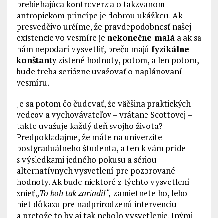
prebiehajúca kontroverzia o takzvanom
antropickom princípe je dobrou ukážkou. Ak
presvedčivo určíme, že pravdepodobnosť našej
existencie vo vesmíre je
nekonečne malá
a ak sa
nám nepodarí vysvetliť, prečo majú
fyzikálne
konštanty
zistené hodnoty, potom, a len potom,
bude treba seriózne uvažovať o naplánovaní
vesmíru.
Je sa potom čo čudovať, že väčšina praktických
vedcov a vychovávateľov – vrátane Scottovej –
takto uvažuje každý deň svojho života?
Predpokladajme, že máte na univerzite
postgraduálneho študenta, a ten k vám príde
s výsledkami jedného pokusu a sériou
alternatívnych vysvetlení pre pozorované
hodnoty. Ak bude niektoré z týchto vysvetlení
znieť
„To boh tak zariadil“,
zamietnete ho, lebo
niet dôkazu pre nadprirodzenú intervenciu
a pretože to by aj tak nebolo vysvetlenie. Inými