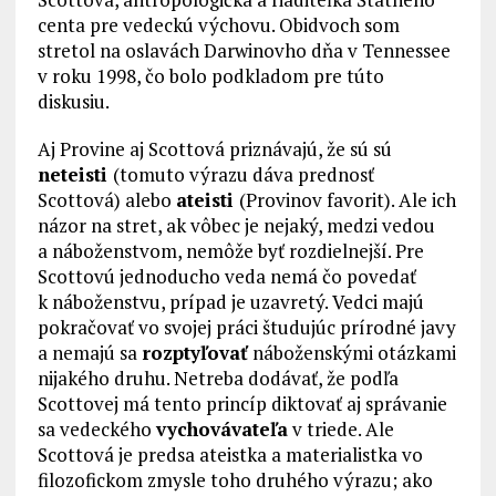
centa pre vedeckú výchovu. Obidvoch som
stretol na oslavách Darwinovho dňa v Tennessee
v roku 1998, čo bolo podkladom pre túto
diskusiu.
Aj Provine aj Scottová priznávajú, že sú sú
neteisti
(tomuto výrazu dáva prednosť
Scottová) alebo
ateisti
(Provinov favorit). Ale ich
názor na stret, ak vôbec je nejaký, medzi vedou
a náboženstvom, nemôže byť rozdielnejší. Pre
Scottovú jednoducho veda nemá čo povedať
k náboženstvu, prípad je uzavretý. Vedci majú
pokračovať vo svojej práci študujúc prírodné javy
a nemajú sa
rozptyľovať
náboženskými otázkami
nijakého druhu. Netreba dodávať, že podľa
Scottovej má tento princíp diktovať aj správanie
sa vedeckého
vychovávateľa
v triede. Ale
Scottová je predsa ateistka a materialistka vo
filozofickom zmysle toho druhého výrazu; ako