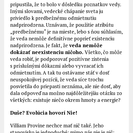
pripustila, že to bolo v dôsledku poznatkov vedy.
Inými slovami, vedecké chápanie sveta ju
priviedlo k predbežnému odmietnutiu
nadprirodzena. Uznávam, že použitie atribútu
„predbežnému“ je na mieste, lebo s ňou súhlasím,
že veda nemôže definitívne poprieť existenciu
nadprirodzena. Je fakt, že
veda nemôže
dokázať neexistenciu ničoho.
Všetko, čo môže
veda robiť, je podporovať pozitívne zistenia
s príslušnými dôkazmi alebo vyvracať ich
odmietnutím. A tak tu ostávame stáť v dosť
neuspokojivej pozícii, že veda síce trochu
posvietila do priepasti neznáma, ale nie dosť, aby
dala odpoveď na možno najdôležitejšiu otázku zo
všetkých: existuje niečo okrem hmoty a energie?
Duše? Evolúcia hovorí Nie!
Villiam Provine nechce mať nič také. Jeho
stanovisko je jednoduché: mimo nás nie je nič;