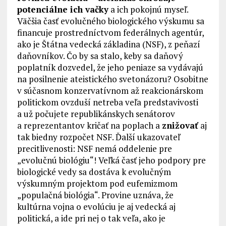
potenciálne ich vačky
a ich pokojnú myseľ.
Väčšia časť evolučného biologického výskumu sa
financuje prostredníctvom federálnych agentúr,
ako je Štátna vedecká základina (NSF), z peňazí
daňovníkov. Čo by sa stalo, keby sa daňový
poplatník dozvedel, že jeho peniaze sa vydávajú
na posilnenie ateistického svetonázoru? Osobitne
v súčasnom konzervatívnom až reakcionárskom
politickom ovzduší netreba veľa predstavivosti
a už počujete republikánskych senátorov
a reprezentantov kričať na poplach a
znižovať
aj
tak biedny rozpočet NSF. Ďalší ukazovateľ
precitlivenosti: NSF nemá oddelenie pre
„evolučnú biológiu“! Veľká časť jeho podpory pre
biologické vedy sa dostáva k evolučným
výskumným projektom pod eufemizmom
„populačná biológia“. Provine uznáva, že
kultúrna vojna o evolúciu je aj vedecká aj
politická, a ide pri nej o tak veľa, ako je