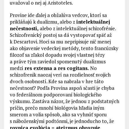
uvažoval o nej aj Aristoteles.
Provine ide ďalej a obžalúva vedcov, ktorí sa
prikláňajú k dualizmu, alebo z
intelektuálnej
nečestnosti,
alebo z intelektuálnej schizofrénie.
Schizofrenický postoj sa dá vystopovať späť až
k Descartovi. Hoci sa mu nepripisuje nič menej
ako objavenie vedeckej metódy, tento francúzsky
filozof sa zľakol dopadu svojej vlastnej tézy
a práve tým zaviedol spomenutý dualizmus
medzi
res extensa a res cogitans.
No
schizofrenik naozaj verí na rozdielnosť svojich
dvoch osobností. Kde sa nabrala v hre táto
nečestnosť? Podľa Provina aspoň sčasti je chyba
vo federálnom podporovaní biologického
výskumu. Zastáva názor, že jednou z podstatných
príčin, prečo mnohí biológovia hľadia iným
smerom a volia spôsob, ako sa vyhnúť sporu
s náboženskými podtónmi, je jednoducho to, že
rovnica evolúcia = ateizmus ohrozuje