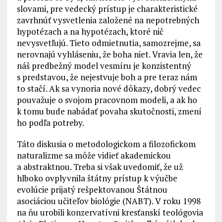
slovami, pre vedecký prístup je charakteristické
zavrhnúť vysvetlenia založené na nepotrebných
hypotézach a na hypotézach, ktoré nič
nevysvetľujú. Tieto odmietnutia, samozrejme, sa
nerovnajú vyhláseniu, že boha niet. Vravia len, že
náš predbežný model vesmíru je konzistentný
s predstavou, že nejestvuje boh a pre teraz nám
to stačí. Ak sa vynoria nové dôkazy, dobrý vedec
pouvažuje o svojom pracovnom modeli, a ak ho
k tomu bude nabádať povaha skutočnosti, zmení
ho podľa potreby.
Táto diskusia o metodologickom a filozofickom
naturalizme sa môže vidieť akademickou
a abstraktnou. Treba si však uvedomiť, že už
hlboko ovplyvnila štátny prístup k výučbe
evolúcie prijatý rešpektovanou Štátnou
asociáciou učiteľov biológie (NABT). V roku 1998
na ňu urobili konzervatívni kresťanskí teológovia