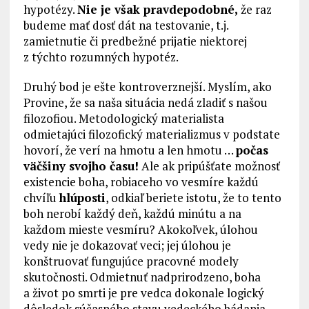
hypotézy.
Nie je však pravdepodobné,
že raz
budeme mať dosť dát na testovanie, t.j.
zamietnutie či predbežné prijatie niektorej
z týchto rozumných hypotéz.
Druhý bod je ešte kontroverznejší. Myslím, ako
Provine, že sa naša situácia nedá zladiť s našou
filozofiou. Metodologický materialista
odmietajúci filozofický materializmus v podstate
hovorí, že verí na hmotu a len hmotu …
počas
väčšiny svojho času!
Ale ak pripúšťate možnosť
existencie boha, robiaceho vo vesmíre každú
chvíľu
hlúposti
, odkiaľ beriete istotu, že to tento
boh nerobí každý deň, každú minútu a na
každom mieste vesmíru? Akokoľvek, úlohou
vedy nie je dokazovať veci; jej úlohou je
konštruovať fungujúce pracovné modely
skutočnosti. Odmietnuť nadprirodzeno, boha
a život po smrti je pre vedca dokonale logický
dôsledok súčasného stavu vedeckého bádania