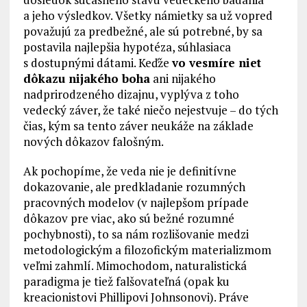
a jeho výsledkov. Všetky námietky sa už vopred
považujú za predbežné, ale sú potrebné, by sa
postavila najlepšia hypotéza, súhlasiaca
s dostupnými dátami. Keďže
vo vesmíre niet
dôkazu nijakého boha
ani nijakého
nadprirodzeného dizajnu, vyplýva z toho
vedecký záver, že také niečo nejestvuje – do tých
čias, kým sa tento záver neukáže na základe
nových dôkazov falošným.
Ak pochopíme, že veda nie je definitívne
dokazovanie, ale predkladanie rozumných
pracovných modelov (v najlepšom prípade
dôkazov pre viac, ako sú bežné rozumné
pochybnosti), to sa nám rozlišovanie medzi
metodologickým a filozofickým materializmom
veľmi zahmlí. Mimochodom, naturalistická
paradigma je tiež falšovateľná (opak ku
kreacionistovi Phillipovi Johnsonovi). Práve