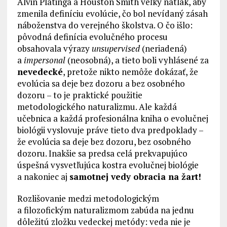
Alvin Platinga a Houston Smith veľký nátlak, aby
zmenila definíciu evolúcie, čo bol nevídaný zásah
náboženstva do verejného školstva. O čo išlo:
pôvodná definícia evolučného procesu
obsahovala výrazy
unsupervised
(neriadená)
a
impersonal
(neosobná), a tieto boli vyhlásené za
nevedecké
, pretože nikto nemôže dokázať, že
evolúcia sa deje bez dozoru a bez osobného
dozoru – to je praktické použitie
metodologického naturalizmu. Ale každá
učebnica a každá profesionálna kniha o evolučnej
biológii vyslovuje práve tieto dva predpoklady –
že evolúcia sa deje bez dozoru, bez osobného
dozoru. Inakšie sa predsa celá prekvapujúco
úspešná vysvetľujúca kostra evolučnej biológie
a nakoniec aj
samotnej vedy obracia na žart!
Rozlišovanie medzi metodologickým
a filozofickým naturalizmom zabúda na jednu
dôležitú zložku vedeckej metódy: veda nie je