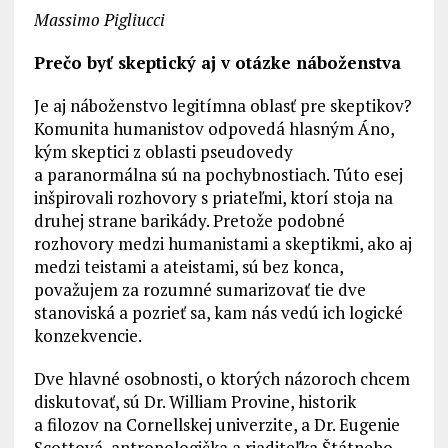
Massimo Pigliucci
Prečo byť skeptický aj v otázke náboženstva
Je aj náboženstvo legitímna oblasť pre skeptikov?
Komunita humanistov odpovedá hlasným Áno,
kým skeptici z oblasti pseudovedy
a paranormálna sú na pochybnostiach. Túto esej
inšpirovali rozhovory s priateľmi, ktorí stoja na
druhej strane barikády. Pretože podobné
rozhovory medzi humanistami a skeptikmi, ako aj
medzi teistami a ateistami, sú bez konca,
považujem za rozumné sumarizovať tie dve
stanoviská a pozrieť sa, kam nás vedú ich logické
konzekvencie.
Dve hlavné osobnosti, o ktorých názoroch chcem
diskutovať, sú Dr. William Provine, historik
a filozov na Cornellskej univerzite, a Dr. Eugenie
Scottová, antropologička a riaditeľka Štátneho