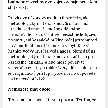
budúcnosť výchovy
vo vojensky najmocnejšom
štáte sveta.
Provinove názory vysvetľujú filozofický, nie
metodologický materializmus. Scottová má
pravdu, keď vraví, že možno odôvodnene
naznačiť, ale nie dokázať, že neexistuje boh, život
po smrti, ani kozmická príčina našej prítomnosti
na Zemi. Reálnou otázkou zdá sa byť: Kde sú
hranice vedy? Musí sa veda naozaj obmedziť na
metodologický materializmus a ostať ticho pri
každej inej diskusii? Alebo môže používať
vedecké poznatky a robiť závery idúce ďalej, ako
je pragmatický prístup a pokúsiť sa o odpovede
na konečné otázky?
Nemôžete mať oboje
Teraz musím načrtnúť svoju pozíciu. Tvrdím, že