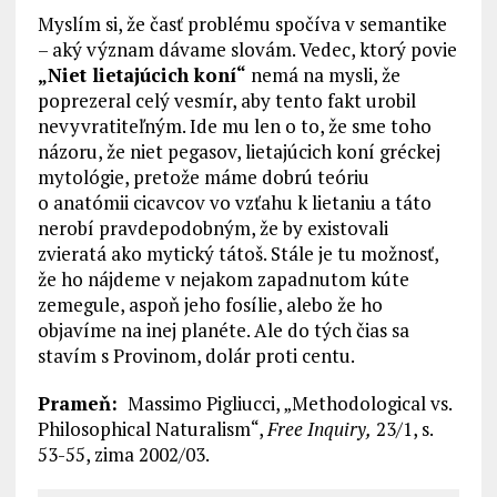
Myslím si, že časť problému spočíva v semantike
– aký význam dávame slovám. Vedec, ktorý povie
„Niet lietajúcich koní“
nemá na mysli, že
poprezeral celý vesmír, aby tento fakt urobil
nevyvratiteľným. Ide mu len o to, že sme toho
názoru, že niet pegasov, lietajúcich koní gréckej
mytológie, pretože máme dobrú teóriu
o anatómii cicavcov vo vzťahu k lietaniu a táto
nerobí pravdepodobným, že by existovali
zvieratá ako mytický tátoš. Stále je tu možnosť,
že ho nájdeme v nejakom zapadnutom kúte
zemegule, aspoň jeho fosílie, alebo že ho
objavíme na inej planéte. Ale do tých čias sa
stavím s Provinom, dolár proti centu.
Prameň:
Massimo Pigliucci, „Methodological vs.
Philosophical Naturalism“,
Free Inquiry,
23/1, s.
53-55, zima 2002/03.