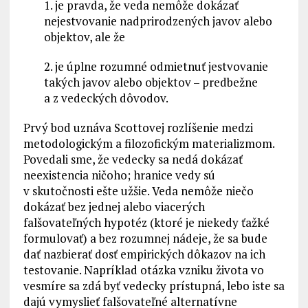
1. je pravda, že veda nemôže dokázať
nejestvovanie nadprirodzených javov alebo
objektov, ale že
2. je úplne rozumné odmietnuť jestvovanie
takých javov alebo objektov – predbežne
a z vedeckých dôvodov.
Prvý bod uznáva Scottovej rozlíšenie medzi
metodologickým a filozofickým materializmom.
Povedali sme, že vedecky sa nedá dokázať
neexistencia ničoho; hranice vedy sú
v skutočnosti ešte užšie. Veda nemôže niečo
dokázať bez jednej alebo viacerých
falšovateľných hypotéz (ktoré je niekedy ťažké
formulovať) a bez rozumnej nádeje, že sa bude
dať nazbierať dosť empirických dôkazov na ich
testovanie. Napríklad otázka vzniku života vo
vesmíre sa zdá byť vedecky prístupná, lebo iste sa
dajú vymyslieť falšovateľné alternatívne