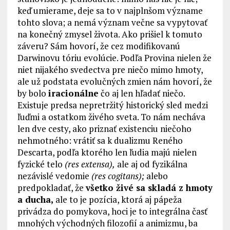
keď umierame, deje sa to v najplnšom význame
tohto slova; a nemá význam večne sa vypytovať
na konečný zmysel života. Ako prišiel k tomuto
záveru? Sám hovorí, že cez modifikovanú
Darwinovu tóriu evolúcie. Podľa Provina nielen že
niet nijakého svedectva pre niečo mimo hmoty,
ale už podstata evolučných zmien nám hovorí, že
by bolo
iracionálne
čo aj len hľadať niečo.
Existuje predsa nepretržitý historický sled medzi
ľuďmi a ostatkom živého sveta. To nám necháva
len dve cesty, ako priznať existenciu niečoho
nehmotného: vrátiť sa k dualizmu Reného
Descarta, podľa ktorého len ľudia majú nielen
fyzické telo
(res extensa),
ale aj od fyzikálna
nezávislé vedomie
(res cogitans);
alebo
predpokladať, že
všetko živé sa skladá z hmoty
a ducha,
ale to je pozícia, ktorá aj pápeža
privádza do pomykova, hoci je to integrálna časť
mnohých východných filozofií a animizmu, ba