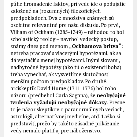
púhe hromadenie faktov, pri vede ide o podujatie
založené na (rozumných) filozofických
predpokladoch. Dva z množstva známych sú
osobitne relevantné pre našu diskusiu. Po prvé,
Villiam of Ockham (1285-1349) – náhodou to bol
scholastický teológ – navrhol vedecký postup,
známy dnes pod menom
„Ockhamova britva“:
netreba pracovať s viacerými hypotézami, ak sa
dá vystačiť s menej hypotézami. Inými slovami,
nadbytočné hypotézy (ako tú o existencii boha)
treba vynechať, ak vysvetlíme skutočnosť
menším počtom predpokladov. Po druhé,
arciskeptik David Hume (1711-1776) bol toho
názoru (predbehol Carla Sagana), že
neobyčajné
tvrdenia vyžadujú neobyčajné dôkazy.
Presne
to je názor skeptikov o paranormálnych veciach,
astrológii, alternatívnej medicíne, atď. Ťažko si
predstaviť, prečo by takéto zásadné prikázanie
vedy nemalo platiť aj pre náboženstvo.