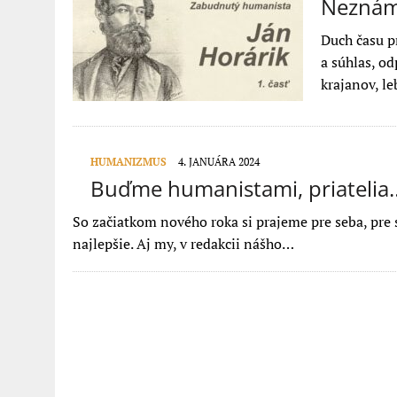
Neznámy
Duch času p
a súhlas, od
krajanov, l
HUMANIZMUS
4. JANUÁRA 2024
Buďme humanistami, priatelia
So začiatkom nového roka si prajeme pre seba, pre sv
najlepšie. Aj my, v redakcii nášho…