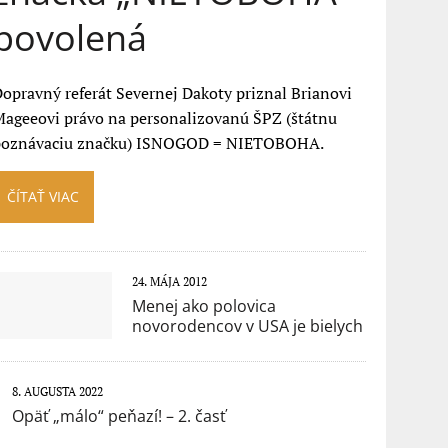
povolená
opravný referát Severnej Dakoty priznal Brianovi
ageeovi právo na personalizovanú ŠPZ (štátnu
poznávaciu značku) ISNOGOD = NIETOBOHA.
ČÍTAŤ VIAC
24. MÁJA 2012
Menej ako polovica
novorodencov v USA je bielych
8. AUGUSTA 2022
Opäť „málo“ peňazí! – 2. časť