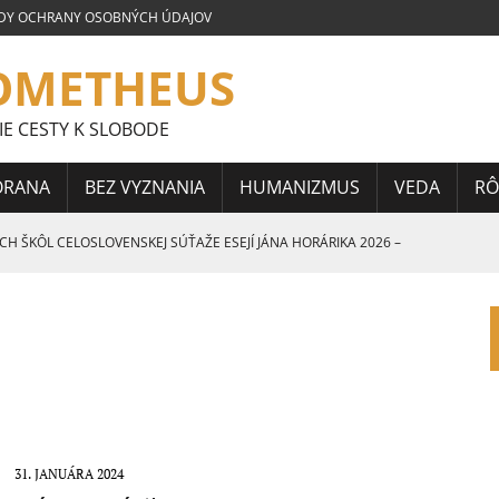
DY OCHRANY OSOBNÝCH ÚDAJOV
OMETHEUS
IE CESTY K SLOBODE
ORANA
BEZ VYZNANIA
HUMANIZMUS
VEDA
RÔ
 ŠKÔL CELOSLOVENSKEJ SÚŤAŽE ESEJÍ JÁNA HORÁRIKA 2026 –
 CELOSLOVENSKEJ SÚŤAŽE ESEJÍ JÁNA HORÁRIKA 2026 – 3.
CELOSLOVENSKEJ SÚŤAŽE ESEJÍ JÁNA HORÁRIKA 2026 – 2.
31. JANUÁRA 2024