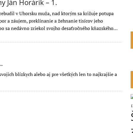
 Ján Horárik – 1.
rebudil v Uhorsku muža, nad ktorým sa križuje potupa
por a záujem, preklínanie a žehnanie tisícov jeho
ebo sa nedávno zriekol svojho desaťročného kňazského…
…
ojich blízkych alebo aj pre všetkých len to najkrajšie a
1