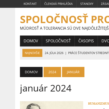
KONTAKT
ČLENSKÁ PRIHLÁŠKA
STANOVY
ZÁSA
SPOLOČNOSŤ PR
MÚDROSŤ A TOLERANCIA SÚ DVE NAJDÔLEŽITEJŠ
DOMOV
SPOLOČNOSŤ
ČASOPIS
DV
NAJNOVŠIE
24. JÚLA 2026
|
PRÁCE ŠTUDENTOV STREDNÝCH
FRAGMENTY HUMANIZMU
16. JÚLA 2026
|
VÍŤAZNÉ PRÁCE ŠTUDENTOV STREDNÝCH ŠKÔL
DOMOV
2024
JANUÁR
9. JÚLA 2026
|
VÍŤAZNÉ PRÁCE ŠTUDENTOV STREDNÝCH ŠKÔL 
január 2024
5. JÚLA 2026
|
VEĽVYSLANKYŇA HUMANIZMU 2026
4. AUGUSTA 2026
|
HUMANISTA ROKA 2026
HUMANIZMUS