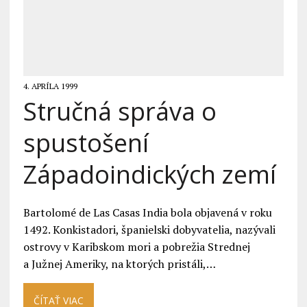
4. APRÍLA 1999
Stručná správa o
spustošení
Západoindických zemí
Bartolomé de Las Casas India bola objavená v roku
1492. Konkistadori, španielski dobyvatelia, nazývali
ostrovy v Karibskom mori a pobrežia Strednej
a Južnej Ameriky, na ktorých pristáli,…
ČÍTAŤ VIAC