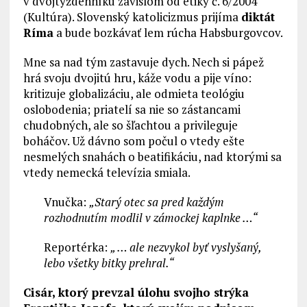
v dvojtýždenníku závislom od etiky č. 6/2004
(Kultúra). Slovenský katolicizmus prijíma
diktát
Ríma
a bude bozkávať lem rúcha Habsburgovcov.
Mne sa nad tým zastavuje dych. Nech si pápež
hrá svoju dvojitú hru, káže vodu a pije víno:
kritizuje globalizáciu, ale odmieta teológiu
oslobodenia; priatelí sa nie so zástancami
chudobných, ale so šľachtou a privileguje
boháčov. Už dávno som počul o vtedy ešte
nesmelých snahách o beatifikáciu, nad ktorými sa
vtedy nemecká televízia smiala.
Vnučka:
„Starý otec sa pred každým
rozhodnutím modlil v zámockej kaplnke …“
Reportérka:
„ … ale nezvykol byť vyslyšaný,
lebo všetky bitky prehral.“
Cisár, ktorý prevzal úlohu svojho strýka