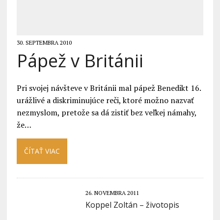
30. SEPTEMBRA 2010
Pápež v Británii
Pri svojej návšteve v Británii mal pápež Benedikt 16.
urážlivé a diskriminujúce reči, ktoré možno nazvať
nezmyslom, pretože sa dá zistiť bez veľkej námahy,
že…
ČÍTAŤ VIAC
26. NOVEMBRA 2011
Koppel Zoltán – životopis