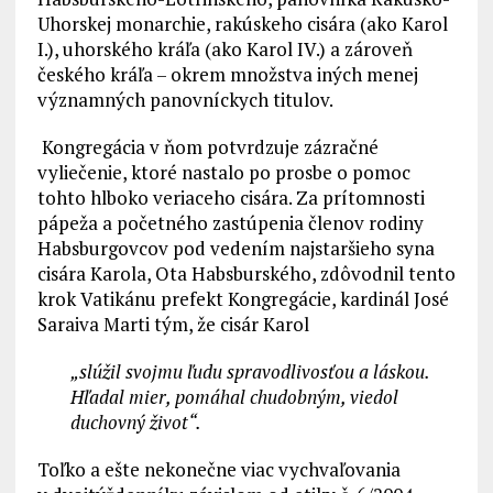
Uhorskej monarchie, rakúskeho cisára (ako Karol
I.), uhorského kráľa (ako Karol IV.) a zároveň
českého kráľa – okrem množstva iných menej
významných panovníckych titulov.
Kongregácia v ňom potvrdzuje zázračné
vyliečenie, ktoré nastalo po prosbe o pomoc
tohto hlboko veriaceho cisára. Za prítomnosti
pápeža a početného zastúpenia členov rodiny
Habsburgovcov pod vedením najstaršieho syna
cisára Karola, Ota Habsburského, zdôvodnil tento
krok Vatikánu prefekt Kongregácie, kardinál José
Saraiva Marti tým, že cisár Karol
„slúžil svojmu ľudu spravodlivosťou a láskou.
Hľadal mier, pomáhal chudobným, viedol
duchovný život“.
Toľko a ešte nekonečne viac vychvaľovania