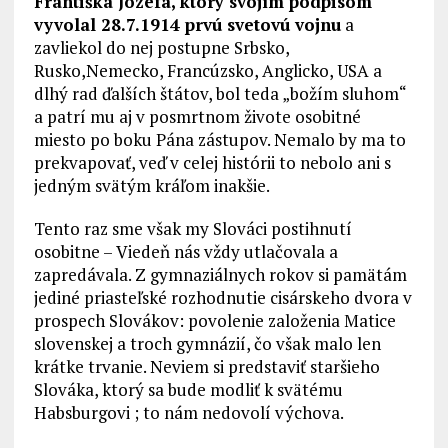
Františka Jozefa, ktorý svojím podpisom
vyvolal 28.7.1914 prvú svetovú vojnu
a
zavliekol do nej postupne Srbsko,
Rusko,Nemecko, Francúzsko, Anglicko, USA a
dlhý rad ďalších štátov, bol teda „božím sluhom“
a patrí mu aj v posmrtnom živote osobitné
miesto po boku Pána zástupov. Nemalo by ma to
prekvapovať, veď v celej histórii to nebolo ani s
jedným svätým kráľom inakšie.
Tento raz sme však my Slováci postihnutí
osobitne – Viedeň nás vždy utlačovala a
zapredávala. Z gymnaziálnych rokov si pamätám
jediné priasteľské rozhodnutie cisárskeho dvora v
prospech Slovákov: povolenie založenia Matice
slovenskej a troch gymnázií, čo však malo len
krátke trvanie. Neviem si predstaviť staršieho
Slováka, ktorý sa bude modliť k svätému
Habsburgovi ; to nám nedovolí výchova.