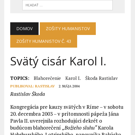
DOMOV
ZOŠITY HUMANISTOV
ZOŠITY HUMANISTOV Č. 43
Svätý cisár Karol I.
TOPICS:
Blahorečenie
Karol I.
Škoda Rastislav
PUBLIKOVAL:
RASTISLAV
2. MÁJA 2004
Rastislav Škoda
Kongregácia pre kauzy svätých v Ríme – v sobotu
20. decembra 2003 – v prítomnosti pápeža Jána
Pavla II. uverejnila rozhodujúci dekrét o
budúcom blahorečení
„Božieho sluhu“
Karola
Habsburského-Lotrinského, panovníka Rakúsko-