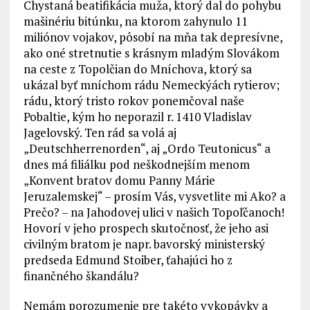
Chystaná beatifikácia muža, ktorý dal do pohybu
mašinériu bitúnku, na ktorom zahynulo 11
miliónov vojakov, pôsobí na mňa tak depresívne,
ako oné stretnutie s krásnym mladým Slovákom
na ceste z Topolčian do Mníchova, ktorý sa
ukázal byť mníchom rádu Nemeckýách rytierov;
rádu, ktorý tristo rokov ponemčoval naše
Pobaltie, kým ho neporazil r. 1410 Vladislav
Jagelovský. Ten rád sa volá aj
„Deutschherrenorden“, aj „Ordo Teutonicus“ a
dnes má filiálku pod neškodnejším menom
„Konvent bratov domu Panny Márie
Jeruzalemskej“ – prosím Vás, vysvetlite mi Ako? a
Prečo? – na Jahodovej ulici v našich Topoľčanoch!
Hovorí v jeho prospech skutočnosť, že jeho asi
civilným bratom je napr. bavorský ministerský
predseda Edmund Stoiber, ťahajúci ho z
finančného škandálu?
Nemám porozumenie pre takéto vykopávky a