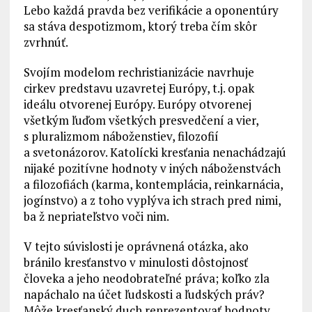
Lebo každá pravda bez verifikácie a oponentúry
sa stáva despotizmom, ktorý treba čím skôr
zvrhnúť.
Svojím modelom rechristianizácie navrhuje
cirkev predstavu uzavretej Európy, t.j. opak
ideálu otvorenej Európy. Európy otvorenej
všetkým ľuďom všetkých presvedčení a vier,
s pluralizmom náboženstiev, filozofií
a svetonázorov. Katolícki kresťania nenachádzajú
nijaké pozitívne hodnoty v iných náboženstvách
a filozofiách (karma, kontemplácia, reinkarnácia,
jogínstvo) a z toho vyplýva ich strach pred nimi,
ba ž nepriateľstvo voči nim.
V tejto súvislosti je oprávnená otázka, ako
bránilo kresťanstvo v minulosti dôstojnosť
človeka a jeho neodobrateľné práva; koľko zla
napáchalo na účet ľudskosti a ľudských práv?
Môže kresťanský duch reprezentovať hodnoty,