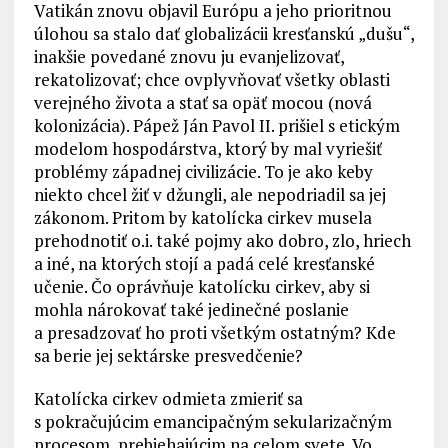
Vatikán znovu objavil Európu a jeho prioritnou
úlohou sa stalo dať globalizácii kresťanskú „dušu“,
inakšie povedané znovu ju evanjelizovať,
rekatolizovať; chce ovplyvňovať všetky oblasti
verejného života a stať sa opäť mocou (nová
kolonizácia). Pápež Ján Pavol II. prišiel s etickým
modelom hospodárstva, ktorý by mal vyriešiť
problémy západnej civilizácie. To je ako keby
niekto chcel žiť v džungli, ale nepodriadil sa jej
zákonom. Pritom by katolícka cirkev musela
prehodnotiť o.i. také pojmy ako dobro, zlo, hriech
a iné, na ktorých stojí a padá celé kresťanské
učenie. Čo oprávňuje katolícku cirkev, aby si
mohla nárokovať také jedinečné poslanie
a presadzovať ho proti všetkým ostatným? Kde
sa berie jej sektárske presvedčenie?
Katolícka cirkev odmieta zmieriť sa
s pokračujúcim emancipačným sekularizačným
procesom, prebiehajúcim na celom svete. Vo