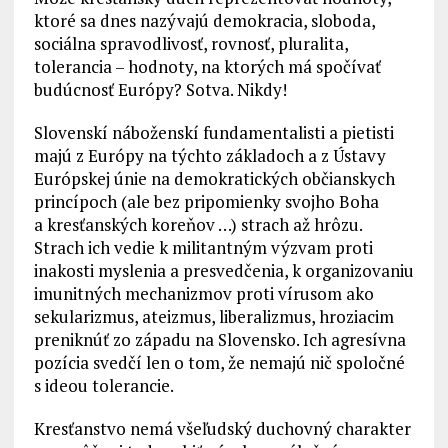
ktoré sa dnes nazývajú demokracia, sloboda,
sociálna spravodlivosť, rovnosť, pluralita,
tolerancia – hodnoty, na ktorých má spočívať
budúcnosť Európy? Sotva. Nikdy!
Slovenskí náboženskí fundamentalisti a pietisti
majú z Európy na týchto základoch a z Ústavy
Európskej únie na demokratických občianskych
princípoch (ale bez pripomienky svojho Boha
a kresťanských koreňov …) strach až hrôzu.
Strach ich vedie k militantným výzvam proti
inakosti myslenia a presvedčenia, k organizovaniu
imunitných mechanizmov proti vírusom ako
sekularizmus, ateizmus, liberalizmus, hroziacim
preniknúť zo západu na Slovensko. Ich agresívna
pozícia svedčí len o tom, že nemajú nič spoločné
s ideou tolerancie.
Kresťanstvo nemá všeľudský duchovný charakter