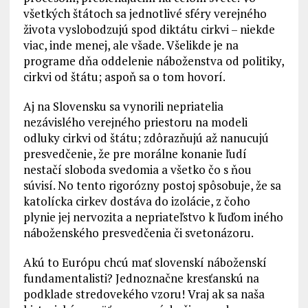
všetkých štátoch sa jednotlivé sféry verejného
života vyslobodzujú spod diktátu cirkvi – niekde
viac, inde menej, ale všade. Všelikde je na
programe dňa oddelenie náboženstva od politiky,
cirkvi od štátu; aspoň sa o tom hovorí.
Aj na Slovensku sa vynorili nepriatelia
nezávislého verejného priestoru na modeli
odluky cirkvi od štátu; zdôrazňujú až nanucujú
presvedčenie, že pre morálne konanie ľudí
nestačí sloboda svedomia a všetko čo s ňou
súvisí. No tento rigorózny postoj spôsobuje, že sa
katolícka cirkev dostáva do izolácie, z čoho
plynie jej nervozita a nepriateľstvo k ľuďom iného
náboženského presvedčenia či svetonázoru.
Akú to Európu chcú mať slovenskí náboženskí
fundamentalisti? Jednoznačne kresťanskú na
podklade stredovekého vzoru! Vraj ak sa naša