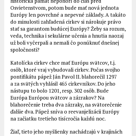
historická pamäť neponorí do čias pred
Osvietenstvom, potom bude mať nová jednota
Európy len povrchné a nepevné základy. A takáto
do minulosti zahľadená cirkev si nárokuje právo
stať sa garantom budúcej Európy? Žeby sa rozum,
veda, technika i sekulárne učenia a hnutia naozaj
už boli vyčerpali a nemali čo ponúknuť dnešnej
spoločnosti?
Katolícka cirkev chce mať Európu svätcov, t.j.
osôb, ktoré vraj vybudovali cirkev. Počas svojho
pontifikátu pápež Ján Pavol II. blahorečil 1297
a za svätých vyhlásil 465 cirkevníkov. Do jeho
nástupu to bolo 1201, resp. 302 osôb. Bude
Európa Európou svätcov a zázrakov? Na
blahorečenie treba dva zázraky, na svätorečenie
ďalšie dva. Pápež sníva o reevanjelizácii Európy
na začiatku tretieho tisícročia každú noc.
Žiaľ, tieto jeho myšlienky nachádzajú v krajinách