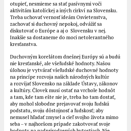
otupieť, nesmieme sa stať pasívnymi voči
aktivitám katolíckej a iných cirkví na Slovensku.
Treba uchovať vernosť ideám Osvietenstva,
zachovať si duchovný nepokoj, odvážiť sa
diskutovať o Európe a aj o Slovensku v nej.
Inakšie sa dostaneme do moci netolerantného
kresťanstva.
Duchovným korelátom dnešnej Európy sú a budú
nie kresťanské, ale všeľudské hodnoty. Našou
úlohou je vytvárať všeľudské duchovné hodnoty
na princípe rozvoja našich národných kultúr
a rozvíjať Slovensko na základe Ústavy, zákonov
a kultúry. Človek musí ostať na vrchole hodnôt
a tam, kde tam ešte nie je, treba ho tam dostať,
aby mohol slobodne prejavovať svoju ľudskú
podstatu, svoju dôstojnosť a ľudskosť; aby
nemusel hľadať zmysel a cieľ svojho života mimo
seba – v najhoršom prípade zakotvovať svoje
hodnoty na nadprirodzených bytostiach. Nie