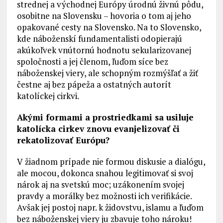
strednej a východnej Európy úrodnú živnú pôdu,
osobitne na Slovensku – hovoria o tom aj jeho
opakované cesty na Slovensko. Na to Slovensko,
kde náboženskí fundamentalisti odopierajú
akúkoľvek vnútornú hodnotu sekularizovanej
spoločnosti a jej členom, ľuďom síce bez
náboženskej viery, ale schopným rozmýšľať a žiť
čestne aj bez pápeža a ostatných autorít
katolíckej cirkvi.
Akými formami a prostriedkami sa usiluje
katolícka cirkev znovu evanjelizovať či
rekatolizovať Európu?
V žiadnom prípade nie formou diskusie a dialógu,
ale mocou, dokonca snahou legitimovať si svoj
nárok aj na svetskú moc; uzákonením svojej
pravdy a morálky bez možnosti ich verifikácie.
Avšak jej postoj napr. k židovstvu, islamu a ľuďom
bez náboženskej viery ju zbavuje toho nároku!