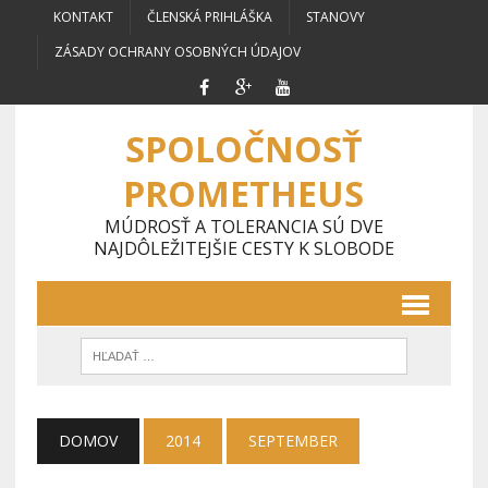
KONTAKT
ČLENSKÁ PRIHLÁŠKA
STANOVY
ZÁSADY OCHRANY OSOBNÝCH ÚDAJOV
SPOLOČNOSŤ
PROMETHEUS
MÚDROSŤ A TOLERANCIA SÚ DVE
NAJDÔLEŽITEJŠIE CESTY K SLOBODE
DOMOV
2014
SEPTEMBER