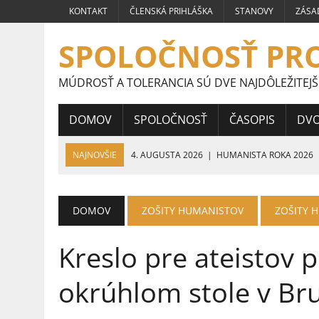
KONTAKT
ČLENSKÁ PRIHLÁŠKA
STANOVY
ZÁSA
SPOLOČNOSŤ PR
MÚDROSŤ A TOLERANCIA SÚ DVE NAJDÔLEŽITEJŠ
DOMOV
SPOLOČNOSŤ
ČASOPIS
DV
NAJNOVŠIE
4. AUGUSTA 2026
|
HUMANISTA ROKA 2026
24. JÚLA 2026
|
PRÁCE ŠTUDENTOV STREDNÝCH ŠKÔL CELOS
HUMANIZMU
DOMOV
ZOŠITY HUMANISTOV
ZOŠITY 
16. JÚLA 2026
|
VÍŤAZNÉ PRÁCE ŠTUDENTOV STREDNÝCH ŠKÔL
Kreslo pre ateistov 
9. JÚLA 2026
|
VÍŤAZNÉ PRÁCE ŠTUDENTOV STREDNÝCH ŠKÔL 
5. JÚLA 2026
|
VEĽVYSLANKYŇA HUMANIZMU 2026
okrúhlom stole v Bru