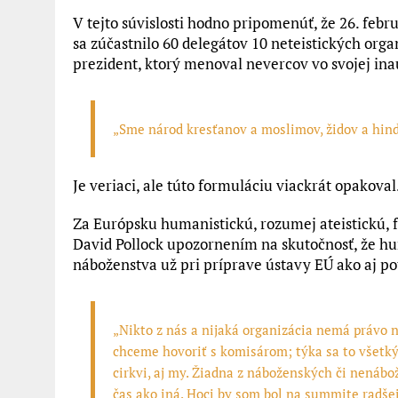
V tejto súvislosti hodno pripomenúť, že 26. febr
sa zúčastnilo 60 delegátov 10 neteistických org
prezident, ktorý menoval nevercov vo svojej ina
„Sme národ kresťanov a moslimov, židov a hindo
Je veriaci, ale túto formuláciu viackrát opakoval
Za Európsku humanistickú, rozumej ateistickú, 
David Pollock upozornením na skutočnosť, že h
náboženstva už pri príprave ústavy EÚ ako aj p
„Nikto z nás a nijaká organizácia nemá právo 
chceme hovoriť s komisárom; týka sa to všetký
cirkvi, aj my. Žiadna z náboženských či nenáb
čas ako iná. Hoci by som bol na summite radšej