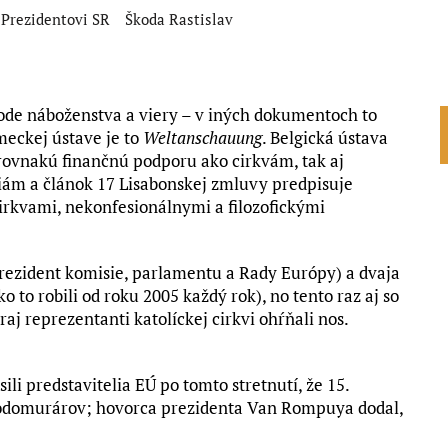
 Prezidentovi SR
Škoda Rastislav
obode náboženstva a viery – v iných dokumentoch to
meckej ústave je to
Weltanschauung
. Belgická ústava
rovnakú finančnú podporu ako cirkvám, tak aj
iám a článok 17 Lisabonskej zmluvy predpisuje
cirkvami, nekonfesionálnymi a filozofickými
i (prezident komisie, parlamentu a Rady Európy) a dvaja
 to robili od roku 2005 každý rok), no tento raz aj so
j reprezentanti katolíckej cirkvi ohŕňali nos.
li predstavitelia EÚ po tomto stretnutí, že 15.
obodomurárov; hovorca prezidenta Van Rompuya dodal,