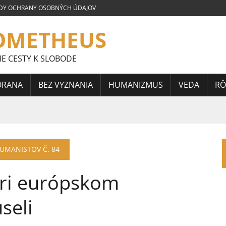
DY OCHRANY OSOBNÝCH ÚDAJOV
OMETHEUS
IE CESTY K SLOBODE
ORANA
BEZ VYZNANIA
HUMANIZMUS
VEDA
RÔ
LOVENSKEJ SÚŤAŽE ESEJÍ JÁNA HORÁRIKA 2026 – FRAGMENTY
HUMANISTOV Č. 84
 CELOSLOVENSKEJ SÚŤAŽE ESEJÍ JÁNA HORÁRIKA 2026 – 3.
pri európskom
CELOSLOVENSKEJ SÚŤAŽE ESEJÍ JÁNA HORÁRIKA 2026 – 2.
seli