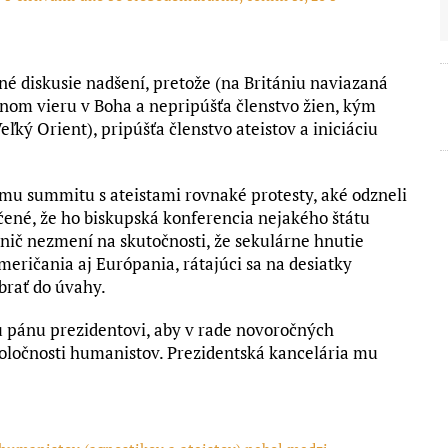
é diskusie nadšení, pretože (na Britániu naviazaná
lenom vieru v Boha a nepripúšťa členstvo žien, kým
ľký Orient), pripúšťa členstvo ateistov a iniciáciu
kému summitu s ateistami rovnaké protesty, aké odzneli
účené, že ho biskupská konferencia nejakého štátu
ič nezmení na skutočnosti, že sekulárne hnutie
eričania aj Európania, rátajúci sa na desiatky
 brať do úvahy.
u pánu prezidentovi, aby v rade novoročných
poločnosti humanistov. Prezidentská kancelária mu