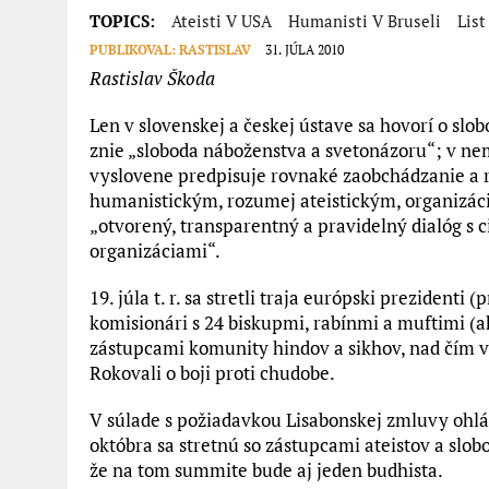
TOPICS:
Ateisti V USA
Humanisti V Bruseli
List
PUBLIKOVAL:
RASTISLAV
31. JÚLA 2010
Rastislav Škoda
Len v slovenskej a českej ústave sa hovorí o sl
znie „sloboda náboženstva a svetonázoru“; v ne
vyslovene predpisuje rovnaké zaobchádzanie a 
humanistickým, rozumej ateistickým, organizác
„otvorený, transparentný a pravidelný dialóg s 
organizáciami“.
19. júla t. r. sa stretli traja európski prezident
komisionári s 24 biskupmi, rabínmi a muftimi (ako
zástupcami komunity hindov a sikhov, nad čím vra
Rokovali o boji proti chudobe.
V súlade s požiadavkou Lisabonskej zmluvy ohlási
októbra sa stretnú so zástupcami ateistov a sl
že na tom summite bude aj jeden budhista.