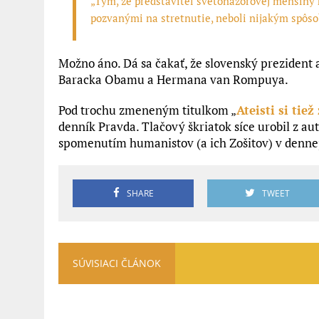
„Tým, že predstaviteľ svetonázorovej menšiny 
pozvanými na stretnutie, neboli nijakým spôs
Možno áno. Dá sa čakať, že slovenský prezident 
Baracka Obamu a Hermana van Rompuya.
Pod trochu zmeneným titulkom „
Ateisti si tiež
denník Pravda. Tlačový škriatok síce urobil z au
spomenutím humanistov (a ich Zošitov) v dennej 
SHARE
TWEET
SÚVISIACI ČLÁNOK