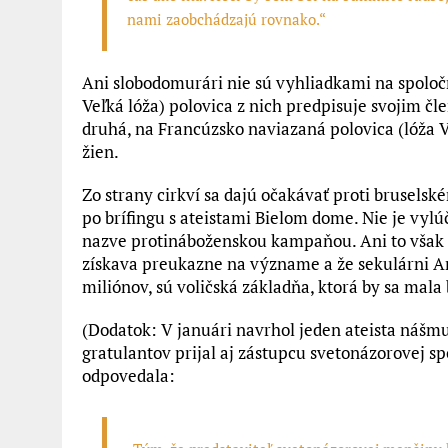
nami zaobchádzajú rovnako.“
Ani slobodomurári nie sú vyhliadkami na spoločn
Veľká lóža) polovica z nich predpisuje svojim č
druhá, na Francúzsko naviazaná polovica (lóža Ve
žien.
Zo strany cirkví sa dajú očakávať proti brusels
po brífingu s ateistami Bielom dome. Nie je vyl
nazve protináboženskou kampaňou. Ani to však n
získava preukazne na význame a že sekulárni Am
miliónov, sú voličská základňa, ktorá by sa mala
(Dodatok: V januári navrhol jeden ateista nášm
gratulantov prijal aj zástupcu svetonázorovej s
odpovedala: