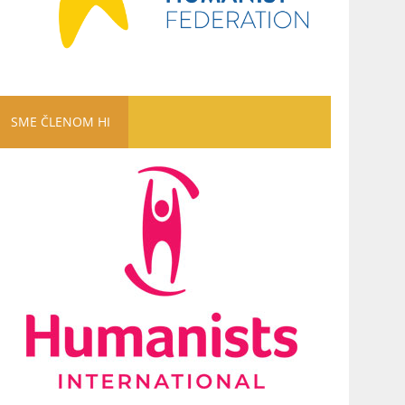
SME ČLENOM HI