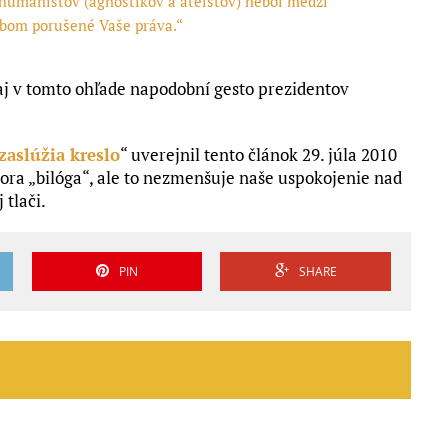
humanistov (agnostikov a ateistov) nebol medzi
obom porušené Vaše práva.“
aj v tomto ohľade napodobní gesto prezidentov
 zaslúžia kreslo
“ uverejnil tento článok 29. júla 2010
tora „bilóga“, ale to nezmenšuje naše uspokojenie nad
tlači.
PIN
SHARE