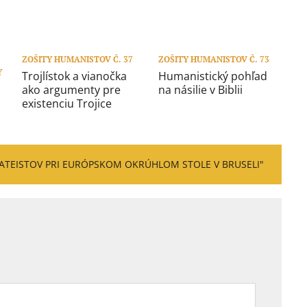
ZOŠITY HUMANISTOV Č. 37
ZOŠITY HUMANISTOV Č. 73
Y
Trojlístok a vianočka
Humanistický pohľad
ako argumenty pre
na násilie v Biblii
existenciu Trojice
 ATEISTOV PRI EURÓPSKOM OKRÚHLOM STOLE V BRUSELI"