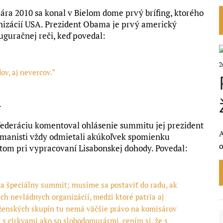
uára 2010 sa konal v Bielom dome prvý brífing, ktorého
anizácií USA. Prezident Obama je prvý americký
uguračnej reči, keď povedal:
2
v, aj nevercov.“
.
federáciu komentoval ohlásenie summitu jej prezident
A
umanisti vždy odmietali akúkoľvek spomienku
o
otom pri vypracovaní Lisabonskej dohody. Povedal:
na špeciálny summit; musíme sa postaviť do radu, ak
ch nevládnych organizácií, medzi ktoré patria aj
oženských skupín tu nemá väčšie právo na komisárov
 s cirkvami ako so slobodomurármi, cením si, že s