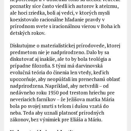
poznatky síce často viedli ich autorov k ateizmu,
ale hoci zriedka, boli aj vedci, v ktorých mysli
koexistovalo racionálne hľadanie pravdy v
prírodnom svete s iracionálnou vierou v Boha ich
detských rokov.
Diskutujme o materialistickej prírodovede, ktorej
predmetom nie je nadprirodzeno. Dalo by sa
diskutovať aj inakšie, ale to by bola teológia a
prípadne filozofia. S tými má darvinovská
evolučná teória do činenia len vtedy, keď ich
upozorňuje, aby neopúšťali im prenechanú oblasť
nadprirodzena. Napríklad, aby netvrdili – od
nedávneho roku 1950 pod trestom hriechu pre
neveriacich farníkov – že Ježišova matka Mária
bola po svojej smrti s telom i dušou vzatá do
neba. Teda aby uznali platnosť prírodných
zákonov, bez výnimiek pre Eliáša a Máriu.