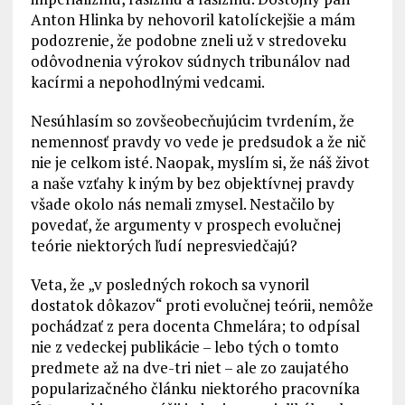
Anton Hlinka by nehovoril katolíckejšie a mám
podozrenie, že podobne zneli už v stredoveku
odôvodnenia výrokov súdnych tribunálov nad
kacírmi a nepohodlnými vedcami.
Nesúhlasím so zovšeobecňujúcim tvrdením, že
nemennosť pravdy vo vede je predsudok a že nič
nie je celkom isté. Naopak, myslím si, že náš život
a naše vzťahy k iným by bez objektívnej pravdy
všade okolo nás nemali zmysel. Nestačilo by
povedať, že argumenty v prospech evolučnej
teórie niektorých ľudí nepresviedčajú?
Veta, že „v posledných rokoch sa vynoril
dostatok dôkazov“ proti evolučnej teórii, nemôže
pochádzať z pera docenta Chmelára; to odpísal
nie z vedeckej publikácie – lebo tých o tomto
predmete až na dve-tri niet – ale zo zaujatého
popularizačného článku niektorého pracovníka