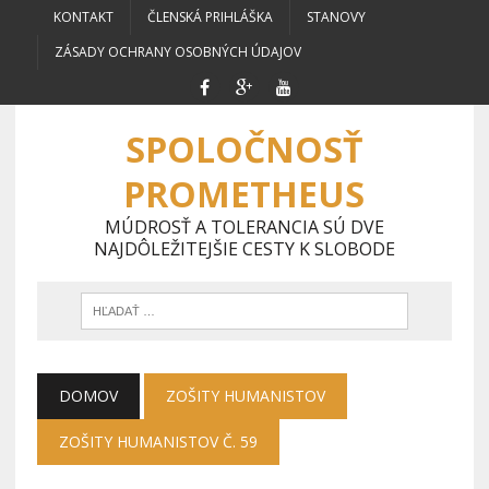
KONTAKT
ČLENSKÁ PRIHLÁŠKA
STANOVY
ZÁSADY OCHRANY OSOBNÝCH ÚDAJOV
SPOLOČNOSŤ
PROMETHEUS
MÚDROSŤ A TOLERANCIA SÚ DVE
NAJDÔLEŽITEJŠIE CESTY K SLOBODE
DOMOV
ZOŠITY HUMANISTOV
ZOŠITY HUMANISTOV Č. 59