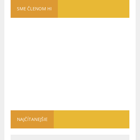
SME ČLENOM HI
NAJČÍTANEJŠIE