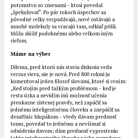
potomstvo so zmenami – ktosi povedal
„špekulovať“. Po pár rokoch úspechov sa
pôvodné celky rozpadávajú, nové ostávajú a
mnohé molekuly sa vracajú tam, odkiaľ prišli.
Môžu slúžiť podobnému alebo celkom iným
cieľom.
Máme na výber
Dilema, pred ktorú nás stavia diskusia veda
verzus viera, nie je nová. Pred 800 rokmi ju
komentoval jeden filozof slovami, ktoré si cením:
„Keď stojím pred ťažkým problémom – keď je
cesta úzka a nevidím inú možnosť učenia
preukazne zistenej pravdy, než zapáčiť sa
jednému inteligentnému človeku a znepáčiť sa
desaťtisíc hlupákom – vtedy dávam prednosť
tomu, povedať to jednému a nevšímať si
odsúdenia davom; dám prednosť vyprosteniu
tohto inteligentného človeka z jeho pomykova,