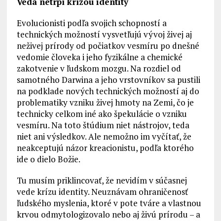
Veda netrpí krízou identity
Evolucionisti podľa svojich schopností a
technických možností vysvetľujú vývoj živej aj
neživej prírody od počiatkov vesmíru po dnešné
vedomie človeka i jeho fyzikálne a chemické
zakotvenie v ľudskom mozgu. Na rozdiel od
samotného Darwina a jeho vrstovníkov sa pustili
na podklade nových technických možností aj do
problematiky vzniku živej hmoty na Zemi, čo je
technicky celkom iné ako špekulácie o vzniku
vesmíru. Na toto štúdium niet nástrojov, teda
niet ani výsledkov. Ale nemožno im vyčítať, že
neakceptujú názor kreacionistu, podľa ktorého
ide o dielo Božie.
Tu musím priklincovať, že nevidím v súčasnej
vede krízu identity. Neuznávam ohraničenosť
ľudského myslenia, ktoré v pote tváre a vlastnou
krvou odmytologizovalo nebo aj živú prírodu – a