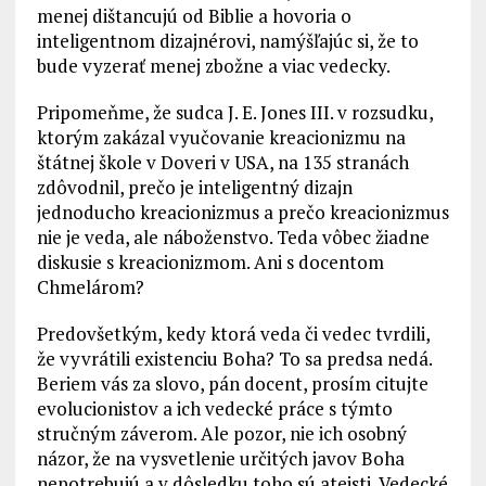
menej dištancujú od Biblie a hovoria o
inteligentnom dizajnérovi, namýšľajúc si, že to
bude vyzerať menej zbožne a viac vedecky.
Pripomeňme, že sudca J. E. Jones III. v rozsudku,
ktorým zakázal vyučovanie kreacionizmu na
štátnej škole v Doveri v USA, na 135 stranách
zdôvodnil, prečo je inteligentný dizajn
jednoducho kreacionizmus a prečo kreacionizmus
nie je veda, ale náboženstvo. Teda vôbec žiadne
diskusie s kreacionizmom. Ani s docentom
Chmelárom?
Predovšetkým, kedy ktorá veda či vedec tvrdili,
že vyvrátili existenciu Boha? To sa predsa nedá.
Beriem vás za slovo, pán docent, prosím citujte
evolucionistov a ich vedecké práce s týmto
stručným záverom. Ale pozor, nie ich osobný
názor, že na vysvetlenie určitých javov Boha
nepotrebujú a v dôsledku toho sú ateisti. Vedecké