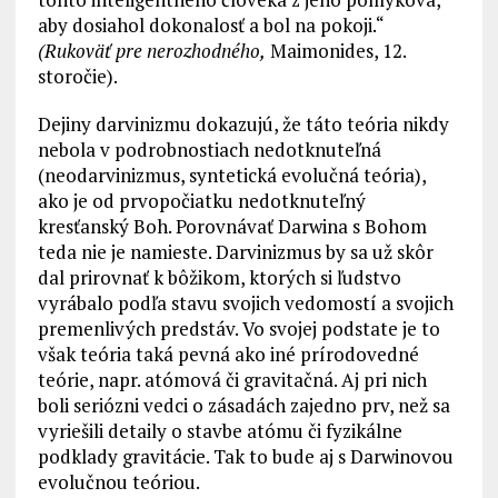
aby dosiahol dokonalosť a bol na pokoji.“
(Rukoväť pre nerozhodného,
Maimonides, 12.
storočie).
Dejiny darvinizmu dokazujú, že táto teória nikdy
nebola v podrobnostiach nedotknuteľná
(neodarvinizmus, syntetická evolučná teória),
ako je od prvopočiatku nedotknuteľný
kresťanský Boh. Porovnávať Darwina s Bohom
teda nie je namieste. Darvinizmus by sa už skôr
dal prirovnať k bôžikom, ktorých si ľudstvo
vyrábalo podľa stavu svojich vedomostí a svojich
premenlivých predstáv. Vo svojej podstate je to
však teória taká pevná ako iné prírodovedné
teórie, napr. atómová či gravitačná. Aj pri nich
boli seriózni vedci o zásadách zajedno prv, než sa
vyriešili detaily o stavbe atómu či fyzikálne
podklady gravitácie. Tak to bude aj s Darwinovou
evolučnou teóriou.