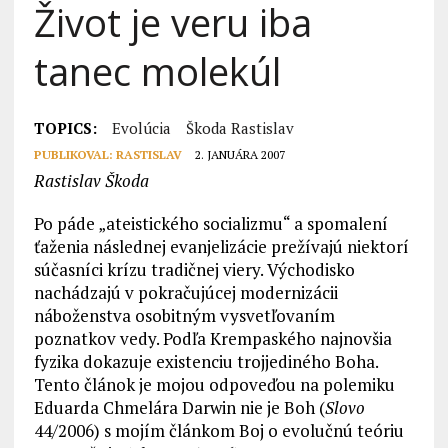
Život je veru iba
tanec molekúl
TOPICS:
Evolúcia
Škoda Rastislav
PUBLIKOVAL:
RASTISLAV
2. JANUÁRA 2007
Rastislav Škoda
Po páde „ateistického socializmu“ a spomalení
ťaženia následnej evanjelizácie prežívajú niektorí
súčasníci krízu tradičnej viery. Východisko
nachádzajú v pokračujúcej modernizácii
náboženstva osobitným vysvetľovaním
poznatkov vedy. Podľa Krempaského najnovšia
fyzika dokazuje existenciu trojjediného Boha.
Tento článok je mojou odpoveďou na polemiku
Eduarda Chmelára Darwin nie je Boh (
Slovo
44/2006) s mojím článkom Boj o evolučnú teóriu