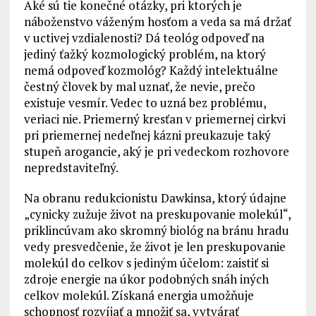
Aké sú tie konečné otázky, pri ktorých je
náboženstvo váženým hosťom a veda sa má držať
v uctivej vzdialenosti? Dá teológ odpoveď na
jediný ťažký kozmologický problém, na ktorý
nemá odpoveď kozmológ? Každý intelektuálne
čestný človek by mal uznať, že nevie, prečo
existuje vesmír. Vedec to uzná bez problému,
veriaci nie. Priemerný kresťan v priemernej cirkvi
pri priemernej nedeľnej kázni preukazuje taký
stupeň arogancie, aký je pri vedeckom rozhovore
nepredstaviteľný.
Na obranu redukcionistu Dawkinsa, ktorý údajne
„cynicky zužuje život na preskupovanie molekúl“,
priklincúvam ako skromný biológ na bránu hradu
vedy presvedčenie, že život je len preskupovanie
molekúl do celkov s jediným účelom: zaistiť si
zdroje energie na úkor podobných snáh iných
celkov molekúl. Získaná energia umožňuje
schopnosť rozvíjať a množiť sa, vytvárať