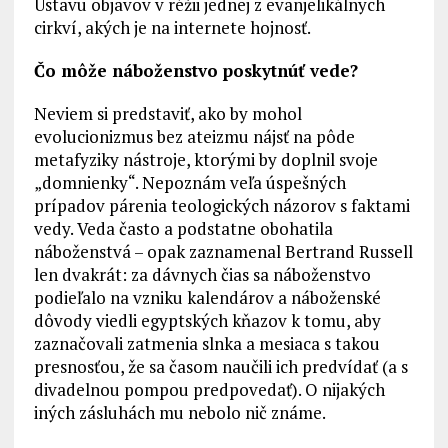
Ústavu objavov v réžii jednej z evanjelikálnych
cirkví, akých je na internete hojnosť.
Čo môže náboženstvo poskytnúť vede?
Neviem si predstaviť, ako by mohol
evolucionizmus bez ateizmu nájsť na pôde
metafyziky nástroje, ktorými by doplnil svoje
„domnienky“. Nepoznám veľa úspešných
prípadov párenia teologických názorov s faktami
vedy. Veda často a podstatne obohatila
náboženstvá – opak zaznamenal Bertrand Russell
len dvakrát: za dávnych čias sa náboženstvo
podieľalo na vzniku kalendárov a náboženské
dôvody viedli egyptských kňazov k tomu, aby
zaznačovali zatmenia slnka a mesiaca s takou
presnosťou, že sa časom naučili ich predvídať (a s
divadelnou pompou predpovedať). O nijakých
iných zásluhách mu nebolo nič známe.