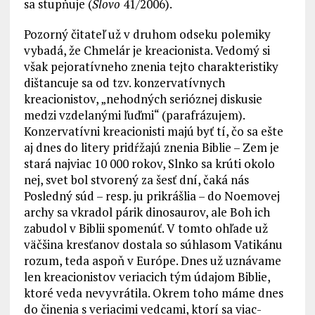
sa stupňuje (
Slovo
41/2006).
Pozorný čitateľ už v druhom odseku polemiky
vybadá, že Chmelár je kreacionista. Vedomý si
však pejoratívneho znenia tejto charakteristiky
dištancuje sa od tzv. konzervatívnych
kreacionistov, „nehodných serióznej diskusie
medzi vzdelanými ľuďmi“ (parafrázujem).
Konzervatívni kreacionisti majú byť tí, čo sa ešte
aj dnes do litery pridŕžajú znenia Biblie – Zem je
stará najviac 10 000 rokov, Slnko sa krúti okolo
nej, svet bol stvorený za šesť dní, čaká nás
Posledný súd – resp. ju prikrášlia – do Noemovej
archy sa vkradol párik dinosaurov, ale Boh ich
zabudol v Biblii spomenúť. V tomto ohľade už
väčšina kresťanov dostala so súhlasom Vatikánu
rozum, teda aspoň v Európe. Dnes už uznávame
len kreacionistov veriacich tým údajom Biblie,
ktoré veda nevyvrátila. Okrem toho máme dnes
do činenia s veriacimi vedcami, ktorí sa viac-