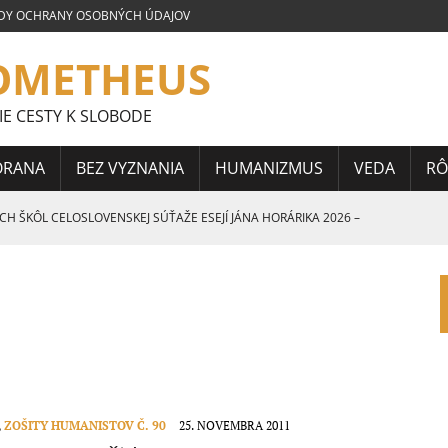
DY OCHRANY OSOBNÝCH ÚDAJOV
OMETHEUS
IE CESTY K SLOBODE
ORANA
BEZ VYZNANIA
HUMANIZMUS
VEDA
RÔ
 ŠKÔL CELOSLOVENSKEJ SÚŤAŽE ESEJÍ JÁNA HORÁRIKA 2026 –
 CELOSLOVENSKEJ SÚŤAŽE ESEJÍ JÁNA HORÁRIKA 2026 – 3.
CELOSLOVENSKEJ SÚŤAŽE ESEJÍ JÁNA HORÁRIKA 2026 – 2.
,
ZOŠITY HUMANISTOV Č. 90
25. NOVEMBRA 2011