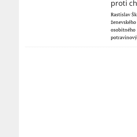
proti c
Rastislav Š
ženevského 
osobitného 
potravinov