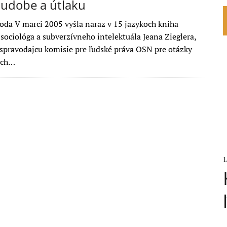
hudobe a útlaku
koda V marci 2005 vyšla naraz v 15 jazykoch kniha
sociológa a subverzívneho intelektuála Jeana Zieglera,
spravodajcu komisie pre ľudské práva OSN pre otázky
ých…
1