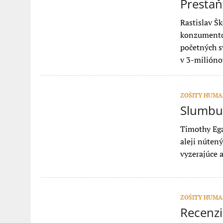
Prestaň
Rastislav Šk
konzumentov
početných s
v 3-milión
ZOŠITY HUMAN
Slumbu
Timothy Ega
aleji nútený
vyzerajúce 
ZOŠITY HUMAN
Recenzi