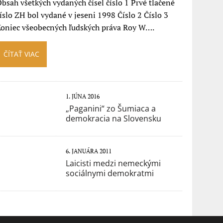
bsah všetkých vydaných čísel číslo 1 Prvé tlačené
íslo ZH bol vydané v jeseni 1998 Číslo 2 Číslo 3
Koniec všeobecných ľudských práva Roy W….
ČÍTAŤ VIAC
1. JÚNA 2016
„Paganini“ zo Šumiaca a
demokracia na Slovensku
6. JANUÁRA 2011
Laicisti medzi nemeckými
sociálnymi demokratmi