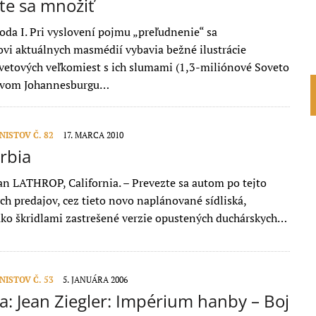
te sa množiť
oda I. Pri vyslovení pojmu „preľudnenie“ sa
i aktuálnych masmédií vybavia bežné ilustrácie
vetových veľkomiest s ich slumami (1,3-miliónové Soveto
ovom Johannesburgu…
ISTOV Č. 82
17. MARCA 2010
rbia
n LATHROP, California. – Prevezte sa autom po tejto
ch predajov, cez tieto novo naplánované sídliská,
ako škridlami zastrešené verzie opustených duchárskych…
ISTOV Č. 53
5. JANUÁRA 2006
a: Jean Ziegler: Impérium hanby – Boj