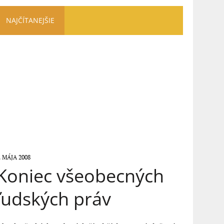
NAJČÍTANEJŠIE
. MÁJA 2008
Koniec všeobecných
ľudských práv