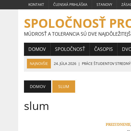
KONTAKT
ČLENSKÁ PRIHLÁŠKA
STANOVY
ZÁSA
SPOLOČNOSŤ PR
MÚDROSŤ A TOLERANCIA SÚ DVE NAJDÔLEŽITEJŠ
DOMOV
SPOLOČNOSŤ
ČASOPIS
DV
NAJNOVŠIE
24. JÚLA 2026
|
PRÁCE ŠTUDENTOV STREDNÝCH
FRAGMENTY HUMANIZMU
16. JÚLA 2026
|
VÍŤAZNÉ PRÁCE ŠTUDENTOV STREDNÝCH ŠKÔL
DOMOV
SLUM
9. JÚLA 2026
|
VÍŤAZNÉ PRÁCE ŠTUDENTOV STREDNÝCH ŠKÔL 
slum
5. JÚLA 2026
|
VEĽVYSLANKYŇA HUMANIZMU 2026
4. AUGUSTA 2026
|
HUMANISTA ROKA 2026
PREĽUDNENIE