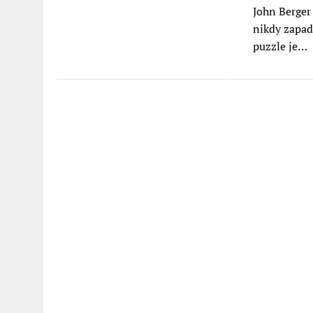
John Berger
nikdy zapadn
puzzle je…