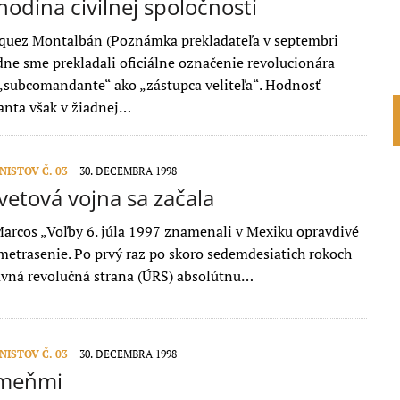
hodina civilnej spoločnosti
quez Montalbán (Poznámka prekladateľa v septembri
ne sme prekladali oficiálne označenie revolucionára
„subcomandante“ ako „zástupca veliteľa“. Hodnosť
nta však v žiadnej…
ISTOV Č. 03
30. DECEMBRA 1998
svetová vojna sa začala
Marcos „Voľby 6. júla 1997 znamenali v Mexiku opravdivé
emetrasenie. Po prvý raz po skoro sedemdesiatich rokoch
tavná revolučná strana (ÚRS) absolútnu…
ISTOV Č. 03
30. DECEMBRA 1998
ameňmi