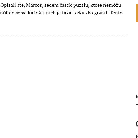
 Opísali ste, Marcos, sedem častíc puzzlu, ktoré nemôžu
úť do seba. Každá z nich je taká ťažká ako granit. Tento
1