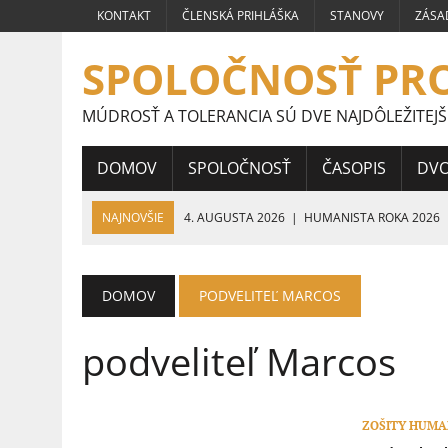
KONTAKT
ČLENSKÁ PRIHLÁŠKA
STANOVY
ZÁSA
SPOLOČNOSŤ PR
MÚDROSŤ A TOLERANCIA SÚ DVE NAJDÔLEŽITEJŠ
DOMOV
SPOLOČNOSŤ
ČASOPIS
DV
NAJNOVŠIE
4. AUGUSTA 2026
|
HUMANISTA ROKA 2026
24. JÚLA 2026
|
PRÁCE ŠTUDENTOV STREDNÝCH ŠKÔL CELOS
HUMANIZMU
DOMOV
PODVELITEĽ MARCOS
16. JÚLA 2026
|
VÍŤAZNÉ PRÁCE ŠTUDENTOV STREDNÝCH ŠKÔL
podveliteľ Marcos
9. JÚLA 2026
|
VÍŤAZNÉ PRÁCE ŠTUDENTOV STREDNÝCH ŠKÔL 
5. JÚLA 2026
|
VEĽVYSLANKYŇA HUMANIZMU 2026
ZOŠITY HUMAN