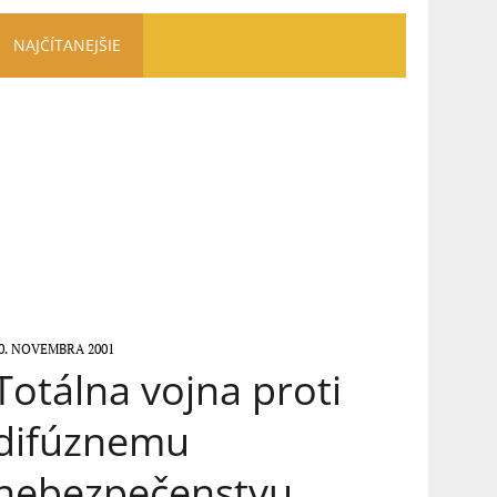
NAJČÍTANEJŠIE
0. NOVEMBRA 2001
Totálna vojna proti
difúznemu
nebezpečenstvu