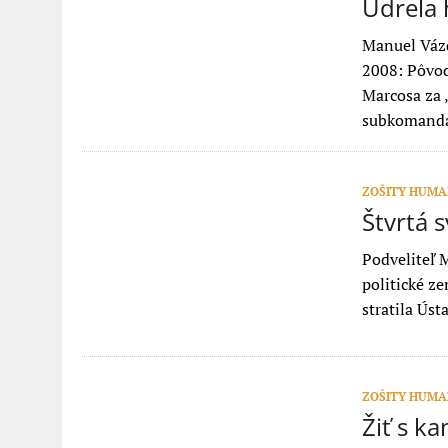
Udrela 
Manuel Váz
2008: Pôvod
Marcosa za 
subkomanda
ZOŠITY HUMAN
Štvrtá 
Podveliteľ 
politické z
stratila Ús
ZOŠITY HUMAN
Žiť s k