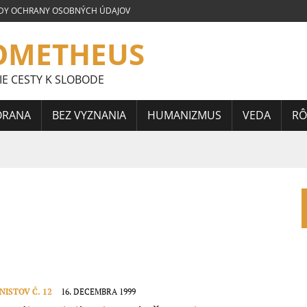
DY OCHRANY OSOBNÝCH ÚDAJOV
OMETHEUS
IE CESTY K SLOBODE
ORANA
BEZ VYZNANIA
HUMANIZMUS
VEDA
RÔ
LOVENSKEJ SÚŤAŽE ESEJÍ JÁNA HORÁRIKA 2026 – FRAGMENTY
 CELOSLOVENSKEJ SÚŤAŽE ESEJÍ JÁNA HORÁRIKA 2026 – 3.
CELOSLOVENSKEJ SÚŤAŽE ESEJÍ JÁNA HORÁRIKA 2026 – 2.
ISTOV Č. 12
16. DECEMBRA 1999