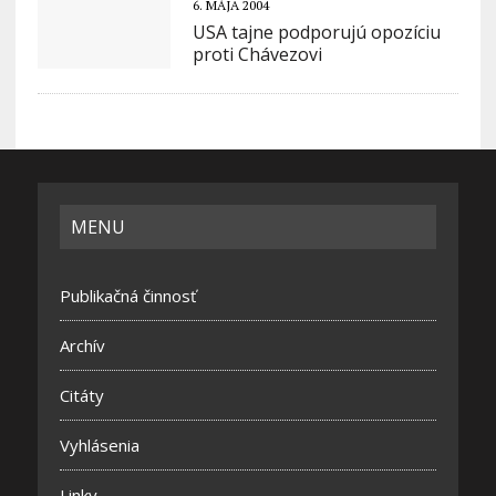
6. MÁJA 2004
USA tajne podporujú opozíciu
proti Chávezovi
MENU
Publikačná činnosť
Archív
Citáty
Vyhlásenia
Linky