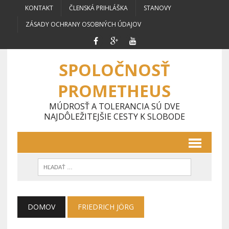
KONTAKT
ČLENSKÁ PRIHLÁŠKA
STANOVY
ZÁSADY OCHRANY OSOBNÝCH ÚDAJOV
SPOLOČNOSŤ
PROMETHEUS
MÚDROSŤ A TOLERANCIA SÚ DVE
NAJDÔLEŽITEJŠIE CESTY K SLOBODE
DOMOV
FRIEDRICH JÖRG