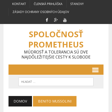
KONTAKT
ČLENSKÁ PRIHLÁŠKA
STANOVY
ZÁSADY OCHRANY OSOBNÝCH ÚDAJOV
SPOLOČNOSŤ
PROMETHEUS
MÚDROSŤ A TOLERANCIA SÚ DVE
NAJDÔLEŽITEJŠIE CESTY K SLOBODE
DOMOV
BENITO MUSSOLINI