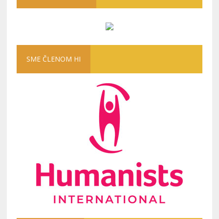
SME ČLENOM HI