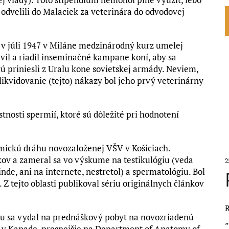
 odvelili do Malaciek za veterinára do odvodovej
 v júli 1947 v Miláne medzinárodný kurz umelej
vil a riadil inseminačné kampane koní, aby sa
ú priniesli z Uralu kone sovietskej armády. Neviem,
zlikvidovanie (tejto) nákazy bol jeho prvý veterinárny
tnosti spermií, ktoré sú dôležité pri hodnotení
emickú dráhu novozaloženej VŠV v Košiciach.
ov a zameral sa vo výskume na testikulógiu (veda
2
e, ani na internete, nestretol) a spermatológiu. Bol
 Z tejto oblasti publikoval sériu originálnych článkov
R
oku sa vydal na prednáškový pobyt na novozriadenú
e v Kanade, presnejšie na Department of Anatomy of