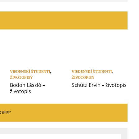
VIEDENSKÍ ŠTUDENTI
,
VIEDENSKÍ ŠTUDENTI
,
ŽIVOTOPISY
ŽIVOTOPISY
Bodon László –
Schütz Ervín – životopis
životopis
OPIS"