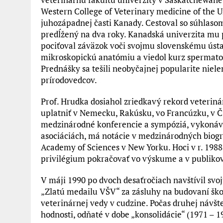
Western College of Veterinary medicine of the 
juhozápadnej časti Kanady. Cestoval so súhlaso
predĺžený na dva roky. Kanadská univerzita mu p
pociťoval záväzok voči svojmu slovenskému ústav
mikroskopickú anatómiu a viedol kurz spermato
Prednášky sa tešili neobyčajnej popularite niel
prírodovedcov.
Prof. Hrudka dosiahol zriedkavý rekord veteriná
uplatniť v Nemecku, Rakúsku, vo Francúzku, v Č
medzinárodné konferencie a sympóziá, vykonáv
asociáciách, má notácie v medzinárodných biograf
Academy of Sciences v New Yorku. Hoci v r. 1988
privilégium pokračovať vo výskume a v publiko
V máji 1990 po dvoch desaťročiach navštívil svoj
„Zlatú medailu VŠV“ za zásluhy na budovaní ško
veterinárnej vedy v cudzine. Počas druhej návšt
hodnosti, odňaté v dobe „konsolidácie“ (1971 – 1