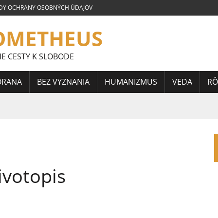
DY OCHRANY OSOBNÝCH ÚDAJOV
OMETHEUS
IE CESTY K SLOBODE
ORANA
BEZ VYZNANIA
HUMANIZMUS
VEDA
RÔ
LOVENSKEJ SÚŤAŽE ESEJÍ JÁNA HORÁRIKA 2026 – FRAGMENTY
 CELOSLOVENSKEJ SÚŤAŽE ESEJÍ JÁNA HORÁRIKA 2026 – 3.
ivotopis
CELOSLOVENSKEJ SÚŤAŽE ESEJÍ JÁNA HORÁRIKA 2026 – 2.