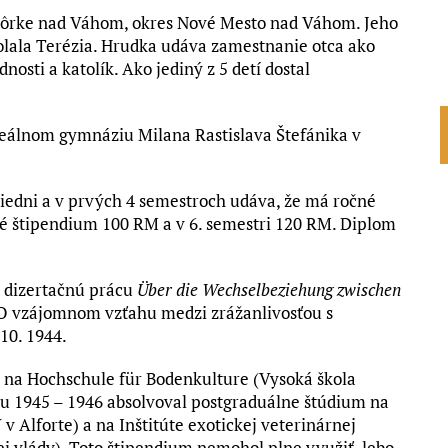
v Hôrke nad Váhom, okres Nové Mesto nad Váhom. Jeho
 volala Terézia. Hrudka udáva zamestnanie otca ako
osti a katolík. Ako jediný z 5 detí dostal
eálnom gymnáziu Milana Rastislava Štefánika v
 Viedni a v prvých 4 semestroch udáva, že má ročné
é štipendium 100 RM a v 6. semestri 120 RM. Diplom
ú dizertačnú prácu
Über die Wechselbeziehung zwischen
O vzájomnom vzťahu medzi zrážanlivosťou s
10. 1944.
 na Hochschule für Bodenkulture (Vysoká škola
ku 1945 – 1946 absolvoval postgraduálne štúdium na
 v Alforte) a na Inštitúte exotickej veterinárnej
j vlády). Toto štipendium nemohol plne využiť, lebo