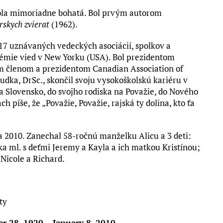
ola mimoriadne bohatá. Bol prvým autorom
skych zvierat
(1962).
 17 uznávaných vedeckých asociácií, spolkov a
démie vied v New Yorku (USA). Bol prezidentom
cim členom a prezidentom Canadian Association of
udka, DrSc., skončil svoju vysokoškolskú kariéru v
na Slovensko, do svojho rodiska na Považie, do Nového
h píše, že „Považie, Považie, rajská ty dolina, kto ťa
a 2010. Zanechal 58-ročnú manželku Alicu a 3 deti:
ka ml. s deťmi Jeremy a Kayla a ich matkou Kristínou;
Nicole a Richard.
ty
er 28, 1920 – January 8, 2010.