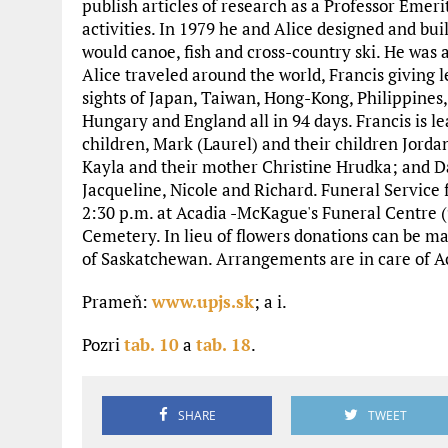
publish articles of research as a Professor Emeri
activities. In 1979 he and Alice designed and bui
would canoe, fish and cross-country ski. He was a
Alice traveled around the world, Francis giving 
sights of Japan, Taiwan, Hong-Kong, Philippines, 
Hungary and England all in 94 days. Francis is le
children, Mark (Laurel) and their children Jorda
Kayla and their mother Christine Hrudka; and 
Jacqueline, Nicole and Richard. Funeral Service f
2:30 p.m. at Acadia -McKague's Funeral Centre (
Cemetery. In lieu of flowers donations can be ma
of Saskatchewan. Arrangements are in care of 
Prameň:
www.upjs.sk
; a i.
Pozri
tab. 10
a
tab. 18
.
SHARE
TWEET