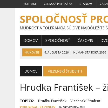
KONTAKT
ČLENSKÁ PRIHLÁŠKA
STANOVY
ZÁSA
SPOLOČNOSŤ PR
MÚDROSŤ A TOLERANCIA SÚ DVE NAJDÔLEŽITEJŠ
DOMOV
SPOLOČNOSŤ
ČASOPIS
DV
NAJNOVŠIE
4. AUGUSTA 2026
|
HUMANISTA ROKA 2026
24. JÚLA 2026
|
PRÁCE ŠTUDENTOV STREDNÝCH ŠKÔL CELOS
HUMANIZMU
DOMOV
VIEDENSKÍ ŠTUDENTI
16. JÚLA 2026
|
VÍŤAZNÉ PRÁCE ŠTUDENTOV STREDNÝCH ŠKÔL
Hrudka František – ž
9. JÚLA 2026
|
VÍŤAZNÉ PRÁCE ŠTUDENTOV STREDNÝCH ŠKÔL 
5. JÚLA 2026
|
VEĽVYSLANKYŇA HUMANIZMU 2026
TOPICS:
Hrudka František
Viedenskí Študenti
PUBLIKOVAL:
RASTISLAV
26. NOVEMBRA 2011