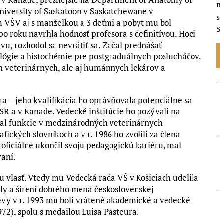
m
University of Saskatoon v Saskatchewane v
s
m VŠV aj s manželkou a 3 deťmi a pobyt mu bol
o roku navrhla hodnosť profesora s definitívou. Hoci
u, rozhodol sa nevrátiť sa. Začal prednášať
lógie a histochémie pre postgraduálnych poslucháčov.
en veterinárnych, ale aj humánnych lekárov a
ra – jeho kvalifikácia ho oprávňovala potenciálne sa
SR a v Kanade. Vedecké inštitúcie ho pozývali na
al funkcie v medzinárodných veterinárnych
ických slovníkoch a v r. 1986 ho zvolili za člena
 oficiálne ukončil svoju pedagogickú kariéru, mal
vaní.
u vlasť. Vtedy mu Vedecká rada VŠ v Košiciach udelila
ly a šírení dobrého mena československej
evy v r. 1993 mu boli vrátené akademické a vedecké
972), spolu s medailou Luisa Pasteura.