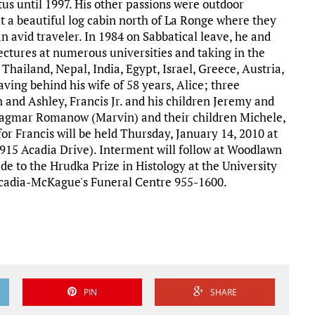
tus until 1997. His other passions were outdoor
lt a beautiful log cabin north of La Ronge where they
n avid traveler. In 1984 on Sabbatical leave, he and
lectures at numerous universities and taking in the
Thailand, Nepal, India, Egypt, Israel, Greece, Austria,
aving behind his wife of 58 years, Alice; three
n and Ashley, Francis Jr. and his children Jeremy and
Dagmar Romanow (Marvin) and their children Michele,
or Francis will be held Thursday, January 14, 2010 at
915 Acadia Drive). Interment will follow at Woodlawn
de to the Hrudka Prize in Histology at the University
Acadia-McKague's Funeral Centre 955-1600.
PIN
SHARE