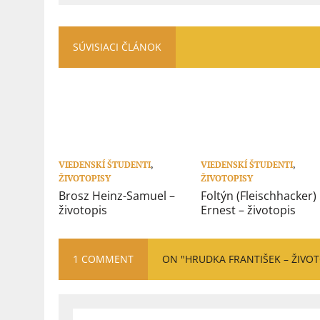
SÚVISIACI ČLÁNOK
VIEDENSKÍ ŠTUDENTI
,
VIEDENSKÍ ŠTUDENTI
,
ŽIVOTOPISY
ŽIVOTOPISY
Brosz Heinz-Samuel –
Foltýn (Fleischhacker)
životopis
Ernest – životopis
1 COMMENT
ON "HRUDKA FRANTIŠEK – ŽIVOT