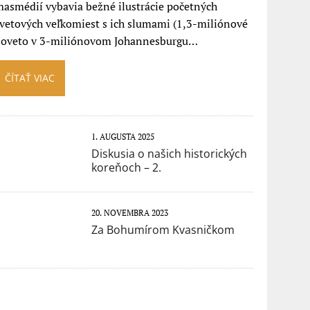
asmédií vybavia bežné ilustrácie početných
vetových veľkomiest s ich slumami (1,3-miliónové
Soveto v 3-miliónovom Johannesburgu…
ČÍTAŤ VIAC
1. AUGUSTA 2025
Diskusia o našich historických
koreňoch – 2.
20. NOVEMBRA 2023
Za Bohumírom Kvasničkom