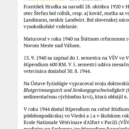
František Hrudka sa narodil 28. októbra 1920 
otec Štefan bol roľník, resp. aj kováč, matka sa
Landmann, neskôr Landwirt. Bol slovenskej národn
vysokoškolské vzdelanie.
Maturoval v roku 1940 na Štátnom reformnom r
Novom Meste nad Váhom.
13. 9. 1940 sa zapísal do 1. semestra na VŠV vo
štipendium 600 RM. V 5. semestri udáva mesačn
veterinára dosiahol 30. 8. 1944.
Na Ústave fyziológie vypracoval svoju doktorsk
Blutgerinnungszeit und Senkungsgeschwindigkeit
(
sedimentačnou rýchlosťou krvi), ktorú obhájil 6. 
V roku 1944 dostal štipendium na ročné štúdium
pôdohospodárska) vo Viedni a ) a v školskom ro
Ecole Nationale Vétérinare d'Alfort v Paríži (VŠV
medicíny na Sorbonne (so štipendiom francúzske