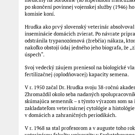
po skončení povinnej vojenskej služby (1946) ho
komisie koní.
Hrudka ako prvý slovenský veterinár absolvoval
inseminácie domácich zvierat. Po návrate pripra
odstránila trypanozómová (žrebčia) nákaza, ktor
nakoľko obstojí údaj jedného jeho biografa, že „
úspech“.
Svoj vedecký záujem preniesol na biologické vlas
fertilizačnej (oplodňovacej) kapacity semena.
V r. 1950 začal Dr. Hrudka svoju 38-ročnú akad
Zhromaždil okolo seba nadaných spolupracovník
skúmajúca semenník – s týmto výrazom som sa ind
zakladateľom veterinárnej cytológie a histológie.
v domácich a zahraničných periodikách.
V r. 1968 sa stal profesorom a v auguste toho r
veterinárnu fakultu univerzity v Saskatchewan