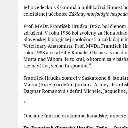
Jeho vedecko-výskumná a publikačná činnosť b
celoštátnej učebnice
Základy morfológie hospodár
Prof. MVDr. František Hrudka, DrSc. bol členom
združení. V roku 1986 bol zvolený za člena Aka
Slovenskej biologickej spoločnosti a zakladajú
Veterinary Anatomists. Prof. MVDr. František Hr
roku 1988 a ostal žiť v Kanade. Občas sa vracal 
Mesta nad Váhom. Je to kraj, o ktorom sa v básňac
raz navštívi, večne ťa spomína“.
František Hrudka zomrel v Saskatoone 8. január
Marka (Aurela) s deťmi Jordan a Ashley; Františ
Dagmar Romanovú s deťmi Michele, Jacqueline, 
*
Oficiálne úmrtné oznámenie kanadskej univerzi
Dr. Frantisek (Francis) Hrudka, DrSc. – Octob