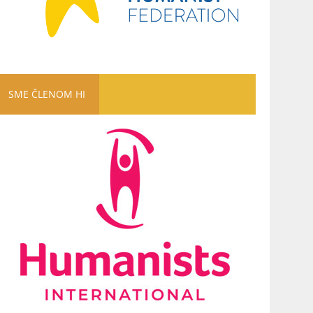
SME ČLENOM HI