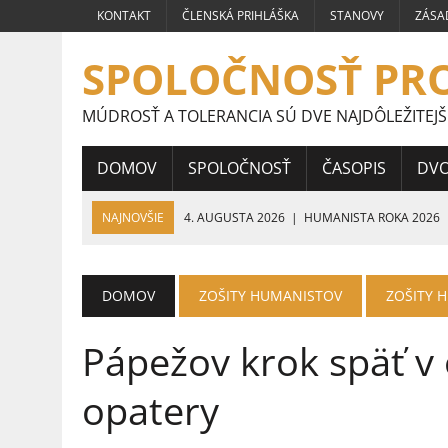
KONTAKT
ČLENSKÁ PRIHLÁŠKA
STANOVY
ZÁSA
SPOLOČNOSŤ PR
MÚDROSŤ A TOLERANCIA SÚ DVE NAJDÔLEŽITEJŠ
DOMOV
SPOLOČNOSŤ
ČASOPIS
DV
NAJNOVŠIE
4. AUGUSTA 2026
|
HUMANISTA ROKA 2026
24. JÚLA 2026
|
PRÁCE ŠTUDENTOV STREDNÝCH ŠKÔL CELOS
HUMANIZMU
DOMOV
ZOŠITY HUMANISTOV
ZOŠITY 
16. JÚLA 2026
|
VÍŤAZNÉ PRÁCE ŠTUDENTOV STREDNÝCH ŠKÔL
Pápežov krok späť v 
9. JÚLA 2026
|
VÍŤAZNÉ PRÁCE ŠTUDENTOV STREDNÝCH ŠKÔL 
5. JÚLA 2026
|
VEĽVYSLANKYŇA HUMANIZMU 2026
opatery