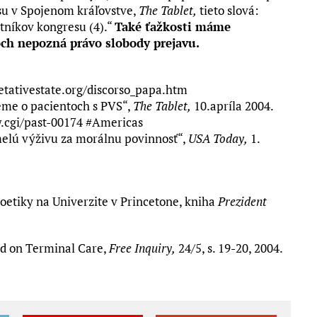
isu v Spojenom kráľovstve,
The Tablet,
tieto slová:
tníkov kongresu (4).“
Také ťažkosti máme
doch nepozná právo slobody prejavu.
etativestate.org/discorso_papa.htm
eme o pacientoch s PVS“,
The Tablet,
10.apríla 2004.
w.cgi/past-00174 #Americas
elú výživu za morálnu povinnosť“,
USA Today,
1.
ioetiky na Univerzite v Princetone, kniha
Prezident
d on Terminal Care,
Free Inquiry,
24/5, s. 19-20, 2004.