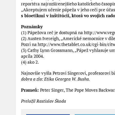
reportéra najrozšírenejšieho katolíckeho časop
„Akceptujem učenie pápeža v jeho reči pre účas
s bioetikmi v inštitúcii, ktorá vo svojich ra
Poznámky
(1) Pápežova reč je dostupná na http://www.veg
(2) Austen Ivereigh, „Americké nemocnice v dil
Pozri na http://www.thetablet.co.uk/cgi-bin/cit
(3) Cathy Lynn Grossmann, „Pápež vyhlasuje um
apríla 2004.
(4) ako 2.
Najnovšie vyšla Petrovi Singerovi, profesorovi b
dobra a zla: Etika
Georgea W. Busha.
Prameň:
Peter Singer, The Pope Moves Backwar
Preložil Rastislav Škoda