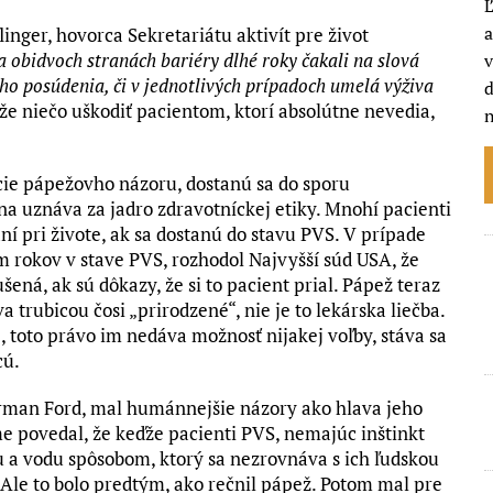
Ľ
a
nger, hovorca Sekretariátu aktivít pre život
a obidvoch stranách bariéry dlhé roky čakali na slová
v
ho posúdenia, či v jednotlivých prípadoch umelá výživa
že niečo uškodiť pacientom, ktorí absolútne nevedia,
cie pápežovho názoru, dostanú sa do sporu
a uznáva za jadro zdravotníckej etiky. Mnohí pacienti
ní pri živote, ak sa dostanú do stavu PVS. V prípade
 rokov v stave PVS, rozhodol Najvyšší súd USA, že
ená, ak sú dôkazy, že si to pacient prial. Pápež teraz
 trubicou čosi „prirodzené“, nie je to lekárska liečba.
e, toto právo im nedáva možnosť nijakej voľby, stáva sa
cú.
orman Ford, mal humánnejšie názory ako hlava jeho
me povedal, že keďže pacienti PVS, nemajúc inštinkt
ravu a vodu spôsobom, ktorý sa nezrovnáva s ich ľudskou
Ale to bolo predtým, ako rečnil pápež. Potom mal pre