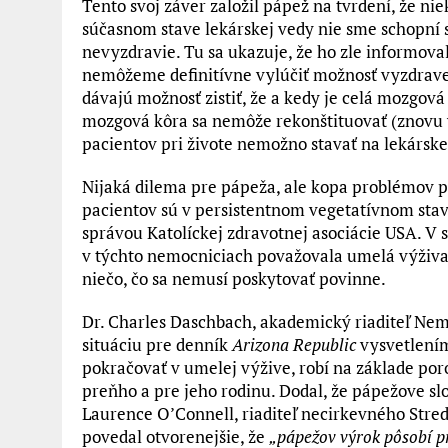
Tento svoj záver založil pápež na tvrdení, že nie
súčasnom stave lekárskej vedy nie sme schopní s
nevyzdravie. Tu sa ukazuje, že ho zle informova
nemôžeme definitívne vylúčiť možnosť vyzdrav
dávajú možnosť zistiť, že a kedy je celá mozgov
mozgová kôra sa nemôže rekonštituovať (znovu 
pacientov pri živote nemožno stavať na lekárskej
Nijaká dilema pre pápeža, ale kopa problémov pre
pacientov sú v persistentnom vegetatívnom stave
správou Katolíckej zdravotnej asociácie USA. V 
v týchto nemocniciach považovala umelá výživ
niečo, čo sa nemusí poskytovať povinne.
Dr. Charles Daschbach, akademický riaditeľ Nem
situáciu pre denník
Arizona Republic
vysvetlením
pokračovať v umelej výžive, robí na základe p
preňho a pre jeho rodinu. Dodal, že pápežove s
Laurence O’Connell, riaditeľ necirkevného Stred
povedal otvorenejšie, že
„pápežov výrok pôsobí 