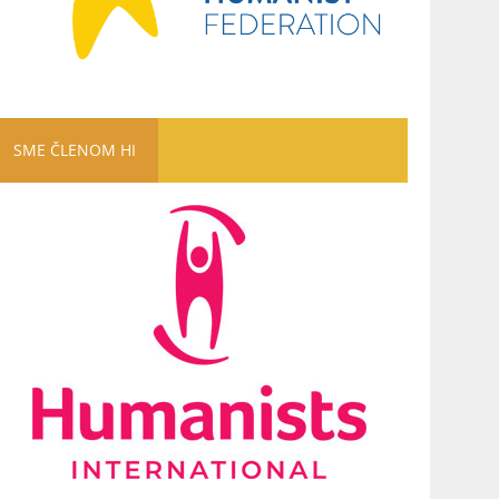
SME ČLENOM HI