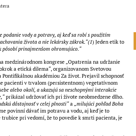
atera
 podanie vody a potravy, aj keď sa robí s použitím
achovania života a nie lekársky zákrok.“(1
) Jeden etik to
k pôsobí prinajmenšom ohromujúco.“
4 na medzinárodnom kongrese „Opatrenia na udržanie
pokrok a etická dilema“, organizovanom Svetovou
a Pontifikálnou akadémiou Za život. Prejavil schopnosť
 že pacienti v trvalom (persistentnom) vegetatívnom
ebe alebo okolí, a ukazujú sa neschopnými interakcie
e,“
prikázal udržovať ich pri živote neobmedzene dlho.
dskú dôstojnosť v celej plnosti“
a
„milujúci pohľad Boha
me povinní dávať im potravu a vodu, aj keď je to
trubice pri vedomí, že to povedie k smrti pacienta, je