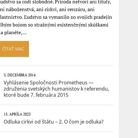
udstvo sa rodí slobodné. Príroda netvorí ani tituly,
ni náboženstvá, ani cirkvi, ani cenzúru, ani
lastníctvo. Ľudstvo sa vymanilo zo svojich pradejín
dlhým bojom so strašnými existenčnými skúškami
na planéte,…
ČÍTAŤ VIAC
3. DECEMBRA 2014
Vyhlásenie Spoločnosti Prometheus —
združenia svetských humanistov k referendu,
ktoré bude 7. februára 2015
15. APRÍLA 2023
Odluka cirkvi od štátu – 2. O čom je odluka?