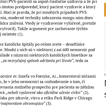
ktorí PVS-pacienti sa aspoň čiastočne uzdravia a že pri
 istotou predpovedať, ktorý pacient vyzdravie a ktorý
li. Hoci je pravda, že pri mnohých prípadoch PVS
enia, moderné techniky zobrazenia mozgu nám dnes
á kôra zničená. Vtedy je vyzdravenie vylúčené, pretože
vytvoriť). Takže argument pre zachovanie týchto
 neistote (1).
 katolícke špitály po celom svete – desaťtisíce
. Mnohí z nich sú v niektorej z asi 600 nemocníc pod
súlade s názormi niektorých katolíckych bioetikov sa
a
„za nezvyčajný spôsob udržania pri živote“,
teda za
1
ocnice sv. Jozefa vo Foenixe, Ar., komentoval súčasnú
, že v jeho nemocnici sa rozhodovanie o tom, či
orovnania možného prospechu pre pacienta so záťažou
lová
„neboli vyslovené ako oficiálne učenie cirkvi“
(2).
iska pre zdravie, vieru a etiku Park Ridge v Chicagu
prinajmenšom ohromujúco“ (3).