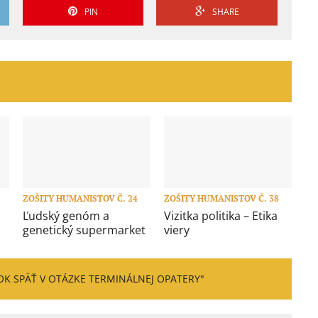
PIN
SHARE
ZOŠITY HUMANISTOV Č. 24
ZOŠITY HUMANISTOV Č. 38
Ľudský genóm a
Vizitka politika – Etika
genetický supermarket
viery
OK SPÄŤ V OTÁZKE TERMINÁLNEJ OPATERY"