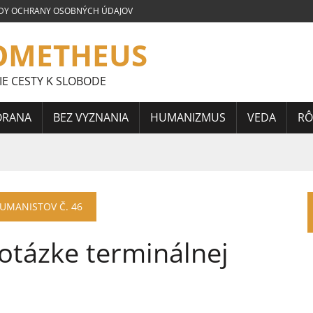
DY OCHRANY OSOBNÝCH ÚDAJOV
OMETHEUS
IE CESTY K SLOBODE
ORANA
BEZ VYZNANIA
HUMANIZMUS
VEDA
RÔ
LOVENSKEJ SÚŤAŽE ESEJÍ JÁNA HORÁRIKA 2026 – FRAGMENTY
HUMANISTOV Č. 46
 CELOSLOVENSKEJ SÚŤAŽE ESEJÍ JÁNA HORÁRIKA 2026 – 3.
otázke terminálnej
CELOSLOVENSKEJ SÚŤAŽE ESEJÍ JÁNA HORÁRIKA 2026 – 2.