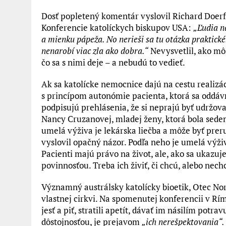
Dosť popletený komentár vyslovil Richard Doerfli
Konferencie katolíckych biskupov USA:
„Ľudia n
a mienku pápeža. No nerieši sa tu otázka praktické
nenarobí viac zla ako dobra.“
Nevysvetlil, ako mô
čo sa s nimi deje – a nebudú to vedieť.
Ak sa katolícke nemocnice dajú na cestu realizá
s princípom autonómie pacienta, ktorá sa oddávn
podpisujú prehlásenia, že si neprajú byť udržova
Nancy Cruzanovej, mladej ženy, ktorá bola sedem
umelá výživa je lekárska liečba a môže byť preruš
vyslovil opačný názor. Podľa neho je umelá výživa
Pacienti majú právo na život, ale, ako sa ukazuj
povinnosťou. Treba ich živiť, či chcú, alebo nech
Významný austrálsky katolícky bioetik, Otec N
vlastnej cirkvi. Na spomenutej konferencii v Rí
jesť a piť, stratili apetít, dávať im násilím pot
dôstojnosťou, je prejavom
„ich nerešpektovania“.