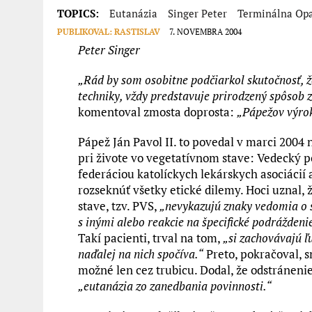
TOPICS:
Eutanázia
Singer Peter
Terminálna Op
PUBLIKOVAL:
RASTISLAV
7. NOVEMBRA 2004
Peter Singer
„Rád by som osobitne podčiarkol skutočnosť, že
techniky, vždy predstavuje prirodzený spôsob z
komentoval zmosta doprosta:
„Pápežov výro
Pápež Ján Pavol II. to povedal v marci 200
pri živote vo vegetatívnom stave: Vedecký 
federáciou katolíckych lekárskych asociácií 
rozseknúť všetky etické dilemy. Hoci uznal,
stave, tzv. PVS,
„nevykazujú znaky vedomia o s
s inými alebo reakcie na špecifické podráždeni
Takí pacienti, trval na tom,
„si zachovávajú ľu
naďalej na nich spočíva.“
Preto, pokračoval, s
možné len cez trubicu. Dodal, že odstránenie 
„eutanázia zo zanedbania povinnosti.“