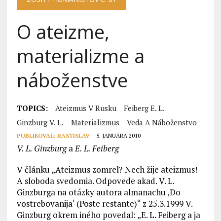
O ateizme,
materializme a
náboženstve
TOPICS:
Ateizmus V Rusku
Feiberg E. L.
Ginzburg V. L.
Materializmus
Veda A Náboženstvo
PUBLIKOVAL:
RASTISLAV
5. JANUÁRA 2010
V. L. Ginzburg
a
E. L. Feiberg
V článku „Ateizmus zomrel? Nech žije ateizmus!
A sloboda svedomia. Odpovede akad. V. L.
Ginzburga na otázky autora almanachu ‚Do
vostrebovanija‘ (Poste restante)“ z 25.3.1999 V.
Ginzburg okrem iného povedal: „E. L. Feiberg a ja