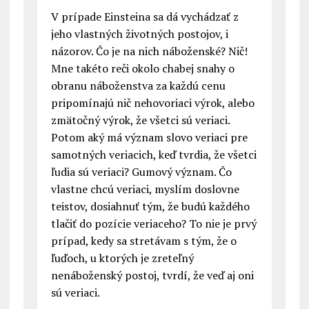
V prípade Einsteina sa dá vychádzať z
jeho vlastných životných postojov, i
názorov. Čo je na nich náboženské? Nič!
Mne takéto reči okolo chabej snahy o
obranu náboženstva za každú cenu
pripomínajú nič nehovoriaci výrok, alebo
zmätočný výrok, že všetci sú veriaci.
Potom aký má význam slovo veriaci pre
samotných veriacich, keď tvrdia, že všetci
ľudia sú veriaci? Gumový význam. Čo
vlastne chcú veriaci, myslím doslovne
teistov, dosiahnuť tým, že budú každého
tlačiť do pozície veriaceho? To nie je prvý
prípad, kedy sa stretávam s tým, že o
ľuďoch, u ktorých je zreteľný
nenáboženský postoj, tvrdí, že veď aj oni
sú veriaci.