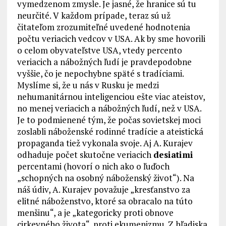
vymedzenom zmysle. Je jasné, že hranice sú tu
neurčité. V každom prípade, teraz sú už
čitateľom zrozumiteľné uvedené hodnotenia
počtu veriacich vedcov v USA. Ak by sme hovorili
o celom obyvateľstve USA, vtedy percento
veriacich a nábožných ľudí je pravdepodobne
vyššie, čo je nepochybne späté s tradíciami.
Myslíme si, že u nás v Rusku je medzi
nehumanitárnou inteligenciou ešte viac ateistov,
no menej veriacich a nábožných ľudí, než v USA.
Je to podmienené tým, že počas sovietskej moci
zoslabli náboženské rodinné tradície a ateistická
propaganda tiež vykonala svoje. Aj A. Kurajev
odhaduje počet skutočne veriacich
desiatimi
percentami (hovorí o nich ako o ľuďoch
„schopných na osobný náboženský život“). Na
náš údiv, A. Kurajev považuje „kresťanstvo za
elitné náboženstvo, ktoré sa obracalo na túto
menšinu“, a je „kategoricky proti obnove
cirkevného života“, proti ekumenizmu. Z hľadiska