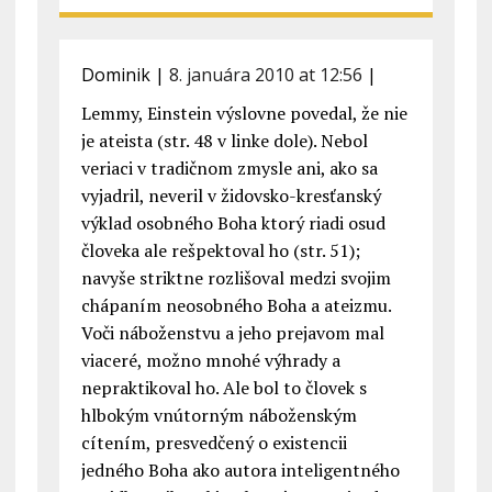
Dominik
|
8. januára 2010 at 12:56
|
Lemmy, Einstein výslovne povedal, že nie
je ateista (str. 48 v linke dole). Nebol
veriaci v tradičnom zmysle ani, ako sa
vyjadril, neveril v židovsko-kresťanský
výklad osobného Boha ktorý riadi osud
človeka ale rešpektoval ho (str. 51);
navyše striktne rozlišoval medzi svojim
chápaním neosobného Boha a ateizmu.
Voči náboženstvu a jeho prejavom mal
viaceré, možno mnohé výhrady a
nepraktikoval ho. Ale bol to človek s
hlbokým vnútorným náboženským
cítením, presvedčený o existencii
jedného Boha ako autora inteligentného