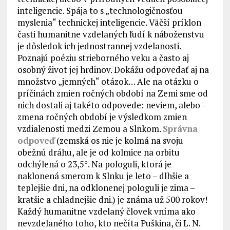
inteligencie. Spája to s „technologičnosťou
myslenia“ technickej inteligencie. Väčší príklon
časti humanitne vzdelaných ľudí k náboženstvu
je dôsledok ich jednostrannej vzdelanosti.
Poznajú poéziu strieborného veku a často aj
osobný život jej hrdinov. Dokážu odpovedať aj na
množstvo „jemných“ otázok… Ale na otázku o
príčinách zmien ročných období na Zemi sme od
nich dostali aj takéto odpovede: neviem, alebo –
zmena ročných období je výsledkom zmien
vzdialenosti medzi Zemou a Slnkom.
Správna
odpoveď
(zemská os nie je kolmá na svoju
obežnú dráhu, ale je od kolmice na orbitu
odchýlená o 23,5°. Na pologuli, ktorá je
naklonená smerom k Slnku je leto – dlhšie a
teplejšie dni, na odklonenej pologuli je zima –
kratšie a chladnejšie dni.) je známa už 500 rokov!
Každý humanitne vzdelaný človek vníma ako
nevzdelaného toho, kto nečíta Puškina, či L. N.