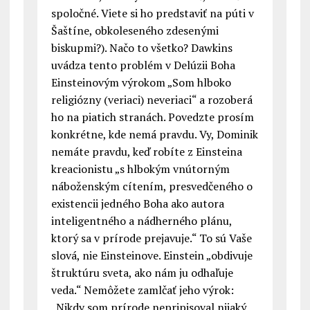
spoločné. Viete si ho predstaviť na púti v
Šaštíne, obkoleseného zdesenými
biskupmi?). Načo to všetko? Dawkins
uvádza tento problém v Delúzii Boha
Einsteinovým výrokom „Som hlboko
religiózny (veriaci) neveriaci“ a rozoberá
ho na piatich stranách. Povedzte prosím
konkrétne, kde nemá pravdu. Vy, Dominik
nemáte pravdu, keď robíte z Einsteina
kreacionistu „s hlbokým vnútorným
náboženským cítením, presvedčeného o
existencii jedného Boha ako autora
inteligentného a nádherného plánu,
ktorý sa v prírode prejavuje.“ To sú Vaše
slová, nie Einsteinove. Einstein „obdivuje
štruktúru sveta, ako nám ju odhaľuje
veda.“ Nemôžete zamlčať jeho výrok:
„Nikdy som prírode nepripisoval nijaký