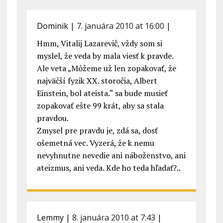
Dominik
|
7. januára 2010 at 16:00
|
Hmm, Vitalij Lazarevič, vždy som si
myslel, že veda by mala viesť k pravde.
Ale veta „Môžeme už len zopakovať, že
najväčší fyzik XX. storočia, Albert
Einstein, bol ateista.“ sa bude musieť
zopakovať ešte 99 krát, aby sa stala
pravdou.
Zmysel pre pravdu je, zdá sa, dosť
ošemetná vec. Vyzerá, že k nemu
nevyhnutne nevedie ani náboženstvo, ani
ateizmus, ani veda. Kde ho teda hľadať?..
Lemmy
|
8. januára 2010 at 7:43
|