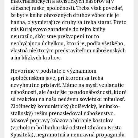
materialistických a ateistických názorov aj v
súčasnej ruskej spoločnosti. Treba však povedať,
že byť v knihe ohrozených druhov vôbec nie je
hanba, o vymierajúce druhy sa treba starať. Preto
nás Kurajevovo zaradenie do tejto knihy
neurazilo, skôr sme prekvapení touto
neobyčajnou úchylkou, ktorá je, podľa všetkého,
vlastná niektorým predstaviteľom náboženských
a im blízkych kruhov.
Hovoríme v podstate o významnom
spoločenskom jave, pri ktorom sa treba
nevyhnutne pristaviť. Máme na mysli vzplanutie
nábožnosti, ale častejšie pseudonábožnosti, ktoré
sú reakciou na našu nedávnu sovietsku minulosť.
Zločinecký komunistický (boľševický, leninsko-
stalinský) režim prenasledoval náboženstvo.
Masové popravy kňazov a búranie kostolov
(vrcholom bol barbarský odstrel Chrámu Krista
Spasiteľa), negramotná a nemravná propaganda