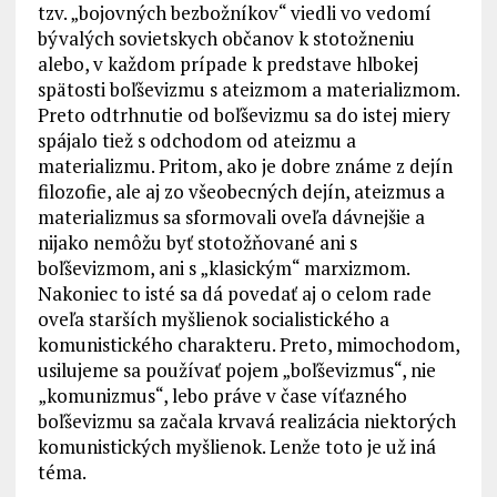
tzv. „bojovných bezbožníkov“ viedli vo vedomí
bývalých sovietskych občanov k stotožneniu
alebo, v každom prípade k predstave hlbokej
spätosti boľševizmu s ateizmom a materializmom.
Preto odtrhnutie od boľševizmu sa do istej miery
spájalo tiež s odchodom od ateizmu a
materializmu. Pritom, ako je dobre známe z dejín
filozofie, ale aj zo všeobecných dejín, ateizmus a
materializmus sa sformovali oveľa dávnejšie a
nijako nemôžu byť stotožňované ani s
boľševizmom, ani s „klasickým“ marxizmom.
Nakoniec to isté sa dá povedať aj o celom rade
oveľa starších myšlienok socialistického a
komunistického charakteru. Preto, mimochodom,
usilujeme sa používať pojem „boľševizmus“, nie
„komunizmus“, lebo práve v čase víťazného
boľševizmu sa začala krvavá realizácia niektorých
komunistických myšlienok. Lenže toto je už iná
téma.