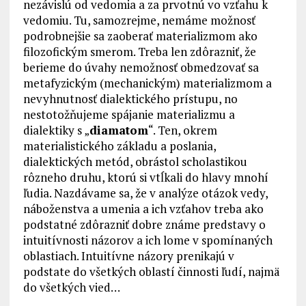
nezávislú od vedomia a za prvotnú vo vzťahu k
vedomiu. Tu, samozrejme, nemáme možnosť
podrobnejšie sa zaoberať materializmom ako
filozofickým smerom. Treba len zdôrazniť, že
berieme do úvahy nemožnosť obmedzovať sa
metafyzickým (mechanickým) materializmom a
nevyhnutnosť dialektického prístupu, no
nestotožňujeme spájanie materializmu a
dialektiky s „
diamatom
“. Ten, okrem
materialistického základu a poslania,
dialektických metód, obrástol scholastikou
rôzneho druhu, ktorú si vtĺkali do hlavy mnohí
ľudia. Nazdávame sa, že v analýze otázok vedy,
náboženstva a umenia a ich vzťahov treba ako
podstatné zdôrazniť dobre známe predstavy o
intuitívnosti názorov a ich lome v spomínaných
oblastiach. Intuitívne názory prenikajú v
podstate do všetkých oblastí činnosti ľudí, najmä
do všetkých vied…