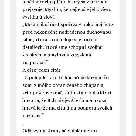
a nádherného plánu ktorý sa v prírode
prejavuje. Myslím, že najlepšie jeho vieru
vystihujú slová
„Moja nábožnosť spočíva v pokornej úcte
pred nekonečne nadradenou duchovnou
silou, ktorá sa odhaľuje v jemných
detailoch, ktoré sme schopní svojimi
krehkými a omylnými zmyslami
rozpoznať.“.
A ešte jeden citát
„Z pohľadu takejto harmónie kozmu, čo
som, z môjho ohraničeného chápania,
schopný rozoznať, sú tu stále ľudia ktorí
hovoria, že Boh nie je. Ale čo ma naozaj
hnevá je, že ma citujú na podporu svojich
názorov.“
.
Odkazy na strany sú z dokumentu