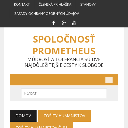
KONTAKT
ČLENSKÁ PRIHLÁŠKA
STANOVY
ZÁSADY OCHRANY OSOBNÝCH ÚDAJOV
SPOLOČNOSŤ
PROMETHEUS
MÚDROSŤ A TOLERANCIA SÚ DVE
NAJDÔLEŽITEJŠIE CESTY K SLOBODE
DOMOV
ZOŠITY HUMANISTOV
ZOŠITY HUMANISTOV Č. 81