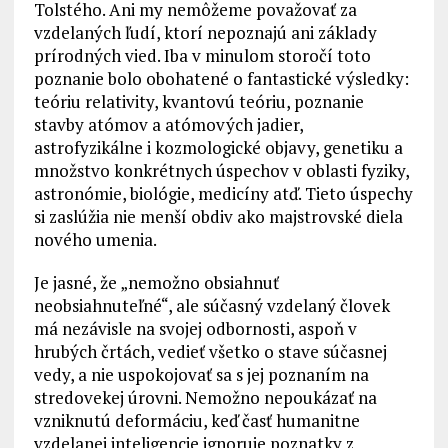
Tolstého. Ani my nemôžeme považovať za
vzdelaných ľudí, ktorí nepoznajú ani základy
prírodných vied. Iba v minulom storočí toto
poznanie bolo obohatené o fantastické výsledky:
teóriu relativity, kvantovú teóriu, poznanie
stavby atómov a atómových jadier,
astrofyzikálne i kozmologické objavy, genetiku a
množstvo konkrétnych úspechov v oblasti fyziky,
astronómie, biológie, medicíny atď. Tieto úspechy
si zaslúžia nie menší obdiv ako majstrovské diela
nového umenia.
Je jasné, že „nemožno obsiahnuť
neobsiahnuteľné“, ale súčasný vzdelaný človek
má nezávisle na svojej odbornosti, aspoň v
hrubých črtách, vedieť všetko o stave súčasnej
vedy, a nie uspokojovať sa s jej poznaním na
stredovekej úrovni. Nemožno nepoukázať na
vzniknutú deformáciu, keď časť humanitne
vzdelanej inteligencie ignoruje poznatky z