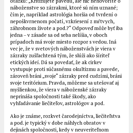
otázku: „Kritizujete pavedu, ale nič nehovoríte o
náboženstve so zázrakmi, ktoré sú ním uznané;
čím je, napríklad astrológia horšia od tvrdení o
nepoškvrnenom počatí, vzkriesení z mŕtvych,
záhrobnom živote a pod.?“ Odpoveď môže byť iba
jedna – v zásade sa od seba nelíšia, v oboch
prípadoch má svoje miesto rozpor s vedou. Iná
vec je, že v svetových náboženstvách je viera v
zázraky zušľachtená tým, že slúži ako šíriteľ
etických ideí. Dá sa povedať, že ak cirkev
vystupuje proti súčasnému okultizmu a pavede,
zároveň bráni „svoje“ zázraky pred cudzími, bráni
svoje teritórium. Pravda, môžeme sa utešovať aj
myšlienkou, že viera v náboženské zázraky
neprináša spoločnosti také škody, ako
vyhľadávanie liečiteľov, astrológov a pod.
Ako je známe, rozkvet čarodejníctva, liečiteľstva
a pod. je typický v dobe náhlych obratov v
dejinách spoločnosti, kedy v neuveriteľnom