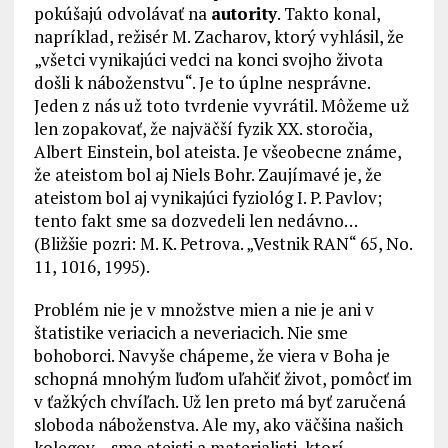
pokúšajú odvolávať na
autority
. Takto konal,
napríklad, režisér M. Zacharov, ktorý vyhlásil, že
„všetci vynikajúci vedci na konci svojho života
došli k náboženstvu“. Je to úplne nesprávne.
Jeden z nás už toto tvrdenie vyvrátil. Môžeme už
len zopakovať, že najväčší fyzik XX. storočia,
Albert Einstein, bol ateista. Je všeobecne známe,
že ateistom bol aj Niels Bohr. Zaujímavé je, že
ateistom bol aj vynikajúci fyziológ I. P. Pavlov;
tento fakt sme sa dozvedeli len nedávno…
(Bližšie pozri: M. K. Petrova. „Vestnik RAN“ 65, No.
11, 1016, 1995).
Problém nie je v množstve mien a nie je ani v
štatistike veriacich a neveriacich. Nie sme
bohoborci. Navyše chápeme, že viera v Boha je
schopná mnohým ľuďom uľahčiť život, pomôcť im
v ťažkých chvíľach. Už len preto má byť zaručená
sloboda náboženstva. Ale my, ako väčšina našich
kolegov – sme ateisti a materialisti, ktorí