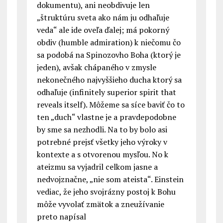
dokumentu), ani neobdivuje len
„štruktúru sveta ako nám ju odhaľuje
veda“ ale ide oveľa ďalej; má pokorný
obdiv (humble admiration) k niečomu čo
sa podobá na Spinozovho Boha (ktorý je
jeden), avšak chápaného v zmysle
nekonečného najvyššieho ducha ktorý sa
odhaľuje (infinitely superior spirit that
reveals itself). Môžeme sa síce baviť čo to
ten „duch“ vlastne je a pravdepodobne
by sme sa nezhodli. Na to by bolo asi
potrebné prejsť všetky jeho výroky v
kontexte a s otvorenou mysľou. No k
ateizmu sa vyjadril celkom jasne a
nedvojznačne, „nie som ateista“. Einstein
vediac, že jeho svojrázny postoj k Bohu
môže vyvolať zmätok a zneužívanie
preto napísal