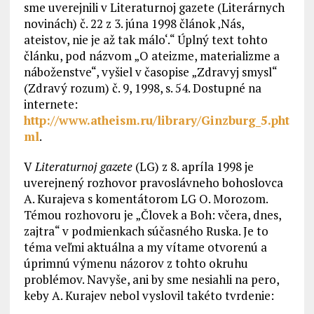
sme uverejnili v Literaturnoj gazete (Literárnych
novinách) č. 22 z 3. júna 1998 článok ‚Nás,
ateistov, nie je až tak málo‘.“ Úplný text tohto
článku, pod názvom „O ateizme, materializme a
náboženstve“, vyšiel v časopise „Zdravyj smysl“
(Zdravý rozum) č. 9, 1998, s. 54. Dostupné na
internete:
http://www.atheism.ru/library/Ginzburg_5.pht
ml
.
V
Literaturnoj gazete
(LG) z 8. apríla 1998 je
uverejnený rozhovor pravoslávneho bohoslovca
A. Kurajeva s komentátorom LG O. Morozom.
Témou rozhovoru je „Človek a Boh: včera, dnes,
zajtra“ v podmienkach súčasného Ruska. Je to
téma veľmi aktuálna a my vítame otvorenú a
úprimnú výmenu názorov z tohto okruhu
problémov. Navyše, ani by sme nesiahli na pero,
keby A. Kurajev nebol vyslovil takéto tvrdenie: