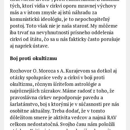
tých, ktorí vidia v cirkvi oporu mravnej výchovy
más a v istom zmysle aj istú náhradu za
komunistickú ideológiu, je to nepochopiteľný
postoj. Toto však nie je naša starosť. My môžeme
iba trvať na nevyhnutnosti prísneho oddelenia
cirkvi od štátu, čo sa u nás fakticky často porušuje
aj napriek ústave.
Boj proti okultizmu
Rozhovor O. Moroza s A. Kurajevom sa dotkol aj
otázky spolupráce vedy a cirkvi v boji proti
okultizmu, rôznym šíriteľom astrológie a
najrôznejších zázrakov. Máme radosť z toho, že
pravoslávna cirkev nepodporuje pavedu a
šarlatánstvo, boj s ktorými je v súčasnosti pre nás
osobitne aktuálny. Treba dodať, že v tomto
dôležitom smere je aktivita vedcov a najmä RAV
celkom nedostatočná. Svojho času nám položili