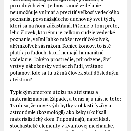
prírodných vied. Jednostranné vzdelanie
neumožňuje vnímať a precítiť veľkosť vedeckého
poznania, povznášajúceho duchovný svet tých,
ktorí sa na ňom zúčastňujú. Píšeme o tom preto,
lebo človek, ktorému je celkom cudzie vedecké
poznanie, veľmi ľahko môže uveriť čokoľvek,
akýmkoľvek zázrakom. Koniec koncov, to isté
platí aj o ľuďoch, ktorí nemajú humanitné
vzdelanie. Takéto prostredie, prirodzene, živí
vrstvy nábožensky veriacich ľudí, vrátane
pohanov. Kde sa tu už má človek stať dôsledným
ateistom?
Typickým smerom útoku na ateizmus a
materializmus na Západe, a teraz aj u nás, je toto:
Tvrdí sa, že nové výdobytky v oblasti fyziky a
astronómie (kozmológii) ako keby ukolísali
materialistický dom. Pripomínajú, napríklad,
stochastické elementy v kvantovej mechanike,