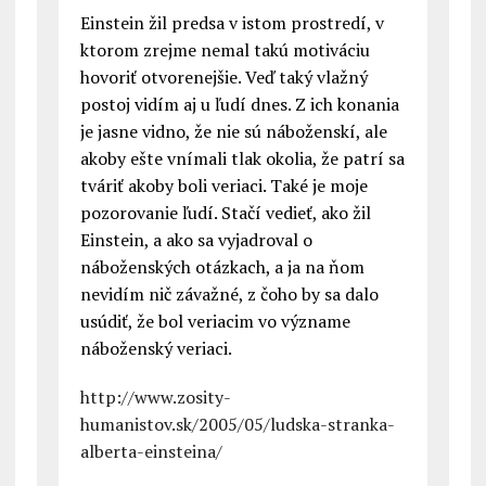
Einstein žil predsa v istom prostredí, v
ktorom zrejme nemal takú motiváciu
hovoriť otvorenejšie. Veď taký vlažný
postoj vidím aj u ľudí dnes. Z ich konania
je jasne vidno, že nie sú náboženskí, ale
akoby ešte vnímali tlak okolia, že patrí sa
tváriť akoby boli veriaci. Také je moje
pozorovanie ľudí. Stačí vedieť, ako žil
Einstein, a ako sa vyjadroval o
náboženských otázkach, a ja na ňom
nevidím nič závažné, z čoho by sa dalo
usúdiť, že bol veriacim vo význame
náboženský veriaci.
http://www.zosity-
humanistov.sk/2005/05/ludska-stranka-
alberta-einsteina/