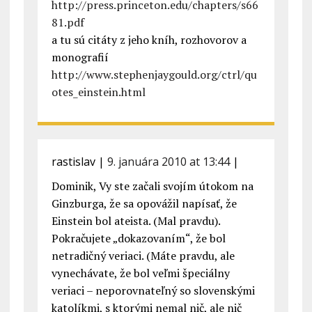
http://press.princeton.edu/chapters/s66
81.pdf
a tu sú citáty z jeho kníh, rozhovorov a
monografií
http://www.stephenjaygould.org/ctrl/qu
otes_einstein.html
rastislav
|
9. januára 2010 at 13:44
|
Dominik, Vy ste začali svojím útokom na
Ginzburga, že sa opovážil napísať, že
Einstein bol ateista. (Mal pravdu).
Pokračujete „dokazovaním“, že bol
netradičný veriaci. (Máte pravdu, ale
vynechávate, že bol veľmi špeciálny
veriaci – neporovnateľný so slovenskými
katolíkmi, s ktorými nemal nič, ale nič