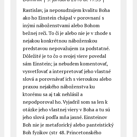
Rastislav, ja neposudzujem kvalitu Boha
ako ho Einstein chápal v porovnaní s
inými náboženstvami alebo Bohom
bežnej reči. To či je alebo nie je v zhode s
nejakou konkrétnou náboženskou
predstavou nepovažujem za podstatné.
Dôležité je to čo o svojej viere povedal
sám Einstein; ja nebudem komentovať,
vysvetľovať a interpretovať jeho vlastné
slová a porovnávať ich s vieroukou alebo
praxou nejakého náboženstva ku
ktorému sa aj tak nehlásil a
nepodporoval ho. Vyjadril som sa len k
otázke jeho vlastnej viery v Boha a tu sú
jeho slová podľa mňa jasné. Einsteinov
Boh nie je metaforický alebo panteistický
Boh fyzikov (str 48. Princetonského