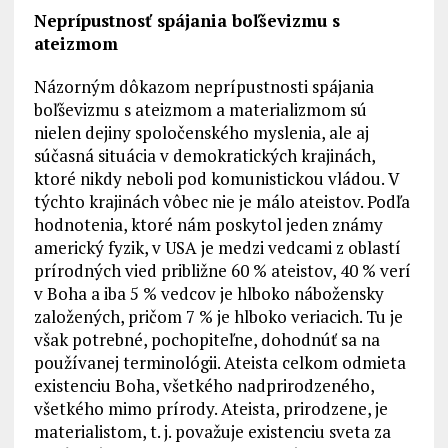
Neprípustnosť spájania boľševizmu s
ateizmom
Názorným dôkazom neprípustnosti spájania
boľševizmu s ateizmom a materializmom sú
nielen dejiny spoločenského myslenia, ale aj
súčasná situácia v demokratických krajinách,
ktoré nikdy neboli pod komunistickou vládou. V
týchto krajinách vôbec nie je málo ateistov. Podľa
hodnotenia, ktoré nám poskytol jeden známy
americký fyzik, v USA je medzi vedcami z oblastí
prírodných vied približne 60 % ateistov, 40 % verí
v Boha a iba 5 % vedcov je hlboko nábožensky
založených, pričom 7 % je hlboko veriacich. Tu je
však potrebné, pochopiteľne, dohodnúť sa na
používanej terminológii. Ateista celkom odmieta
existenciu Boha, všetkého nadprirodzeného,
všetkého mimo prírody. Ateista, prirodzene, je
materialistom, t. j. považuje existenciu sveta za