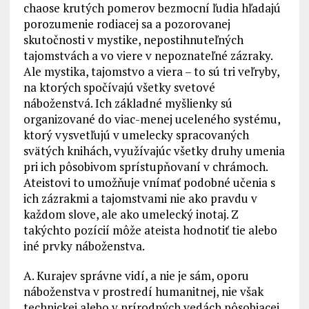
chaose krutých pomerov bezmocní ľudia hľadajú
porozumenie rodiacej sa a pozorovanej
skutočnosti v mystike, nepostihnuteľných
tajomstvách a vo viere v nepoznateľné zázraky.
Ale mystika, tajomstvo a viera – to sú tri veľryby,
na ktorých spočívajú všetky svetové
náboženstvá. Ich základné myšlienky sú
organizované do viac-menej uceleného systému,
ktorý vysvetľujú v umelecky spracovaných
svätých knihách, využívajúc všetky druhy umenia
pri ich pôsobivom sprístupňovaní v chrámoch.
Ateistovi to umožňuje vnímať podobné učenia s
ich zázrakmi a tajomstvami nie ako pravdu v
každom slove, ale ako umelecký inotaj. Z
takýchto pozícií môže ateista hodnotiť tie alebo
iné prvky náboženstva.
A. Kurajev správne vidí, a nie je sám, oporu
náboženstva v prostredí humanitnej, nie však
technickej alebo v prírodných vedách pôsobiacej