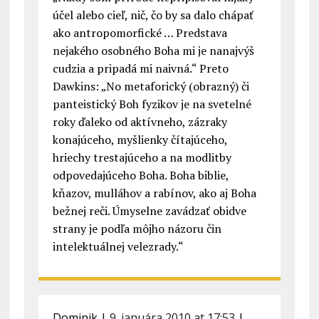
účel alebo cieľ, nič, čo by sa dalo chápať
ako antropomorfické … Predstava
nejakého osobného Boha mi je nanajvýš
cudzia a pripadá mi naivná.“ Preto
Dawkins: „No metaforický (obrazný) či
panteistický Boh fyzikov je na svetelné
roky ďaleko od aktívneho, zázraky
konajúceho, myšlienky čítajúceho,
hriechy trestajúceho a na modlitby
odpovedajúceho Boha. Boha biblie,
kňazov, mulláhov a rabínov, ako aj Boha
bežnej reči. Úmyselne zavádzať obidve
strany je podľa môjho názoru čin
intelektuálnej velezrady.“
Dominik
|
9. januára 2010 at 17:53
|