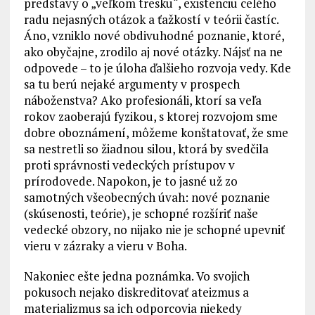
predstavy o „veľkom tresku“, existenciu celého
radu nejasných otázok a ťažkostí v teórii častíc.
Áno, vzniklo nové obdivuhodné poznanie, ktoré,
ako obyčajne, zrodilo aj nové otázky. Nájsť na ne
odpovede – to je úloha ďalšieho rozvoja vedy. Kde
sa tu berú nejaké argumenty v prospech
náboženstva? Ako profesionáli, ktorí sa veľa
rokov zaoberajú fyzikou, s ktorej rozvojom sme
dobre oboznámení, môžeme konštatovať, že sme
sa nestretli so žiadnou silou, ktorá by svedčila
proti správnosti vedeckých prístupov v
prírodovede. Napokon, je to jasné už zo
samotných všeobecných úvah: nové poznanie
(skúsenosti, teórie), je schopné rozšíriť naše
vedecké obzory, no nijako nie je schopné upevniť
vieru v zázraky a vieru v Boha.
Nakoniec ešte jedna poznámka. Vo svojich
pokusoch nejako diskreditovať ateizmus a
materializmus sa ich odporcovia niekedy