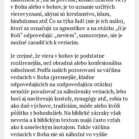
v Boha alebo v bohov, je to uznanie určitých
vierovyznaní, akými sú kresťanstvo, islam,
hinduizmus atď. Čo sa týka ľudí (nie je ich málo),
ktorí sa označujú za agnostikov a na otázku „či je
Boh“ odpovedajú: „neviem“, samozrejme, nie je
možné zaradiť ich k veriacim.
Je zrejmé, že viera v bohov je podstatne
rozšírenejšia, než obradná alebo konfesionálna
nábožnosť. Podľa našich pozorovaní sa väčšina
veriacich v Boha (presnejšie, kladne
odpovedajúcich na zodpovedajúcu otázku)
nemôže považovať za nábožensky veriacich, lebo
hoci aj navštevujú kostoly, synagógy atď., robia to
ako daň výchove, tradíciám, móde alebo kvôli
pôžitku z bohoslužieb. Na biblické zázraky však
neveria a k biblickým textom majú často vzťah
ako k umeleckým inotajom. Takže väčšina
veriacich v Boha nie sú nábožní vo vyššie