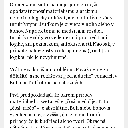
Obmedzíme sa tu iba na pripomienku, že
opodstatnenosť materializmu a ateizmu
nemožno logicky dokázať, ide o intuitívne súdy.
Intuitívnymi úsudkom je aj viera v Boha alebo v
bohov. Napriek tomu je medzi nimi rozdiel.
Intuitívne súdy vo vede nesmú protirečiť ani
logike, ani poznatkom, ani skúsenosti. Naopak, v
prípade náboženstva (ale aj umenia), riadiť sa
logikou nie je nevyhnutné.
Vráťme sa k nášmu problému. Považujeme za
dôležité jasne rozlišovať „jednoducho“ veriacich v
Boha od ľudí obradne nábožných.
Prví predpokladajú, že okrem prírody,
materiálneho sveta, ešte „čosi, niečo“ je. Toto
„čosi, niečo“ – je absolútno, Boh alebo bohovia,
všeobecne niečo vyššie, čo je mimo hraníc
prírody, čo ju buď riadi alebo tvorí. Obradná
nábožnosť je, dá sa povedať, konkretizáciou viery