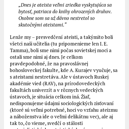
„Dnes je ateista veľmi zriedka vyskytujúca sa
bytosť, patriaca do knihy ohrozených druhov.
Osobne som sa už dávno nestretol so
skutočnými ateistami.“
Lenže my – presvedčení ateisti, a takýmito boli
všetci naši učitelia (tu pripomenieme len I. E.
Tamma), boli sme nimi počas sovietskej moci a
ostali sme nimi aj dnes. Je celkom
pravdepodobné, že na pravoslávnej
bohosloveckej fakulte, kde A. Kurajev vyučuje, sa
s ateistami nestretáva. Ale v ústavoch Ruskej
akadémie vied (RAV), na prírodovedeckých
fakultách univerzít a v rôznych vedeckých
ústavoch, je situácia celkom iná. Žiaľ,
nedisponujeme údajmi sociologických zisťovaní
(ktoré sú veľmi potrebné, hoci vo vzťahu ateizmu
a náboženstva ide o veľmi delikátnu vec), ale aj
tak to, čo vieme, svedčí o stálosti