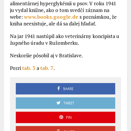
alimentárnej hyperglykémii u psov. V roku 1941
ju vydal knižne, ako o tom svedčí záznam na
webe:
www.books.google.de
s poznámkou, že
kniha neexistuje, ale dá sa ďalej hľadať.
Na jar 1941 nastúpil ako veterinárny koncipista u
župného úradu v Ružomberku.
Neskoršie pôsobil aj v Bratislave.
Pozri
tab. 3
a
tab. 7
.
SHARE
TWEET
PIN