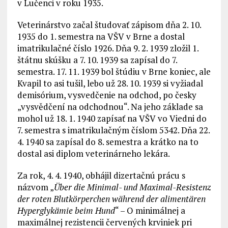
v Lučenci v roku 1935.
Veterinárstvo začal študovať zápisom dňa 2. 10.
1935 do 1. semestra na VŠV v Brne a dostal
imatrikulačné číslo 1926. Dňa 9. 2. 1939 zložil 1.
štátnu skúšku a 7. 10. 1939 sa zapísal do 7.
semestra. 17. 11. 1939 bol štúdiu v Brne koniec, ale
Kvapil to asi tušil, lebo už 28. 10. 1939 si vyžiadal
demisórium, vysvedčenie na odchod, po česky
„vysvědčení na odchodnou“. Na jeho základe sa
mohol už 18. 1. 1940 zapísať na VŠV vo Viedni do
7. semestra s imatrikulačným číslom 5342. Dňa 22.
4. 1940 sa zapísal do 8. semestra a krátko na to
dostal asi diplom veterinárneho lekára.
Za rok, 4. 4. 1940, obhájil dizertačnú prácu s
názvom „
Über die Minimal- und Maximal-Resistenz
der roten Blutkörperchen während der alimentären
Hyperglykämie beim Hund
“ – O minimálnej a
maximálnej rezistencii červených krviniek pri