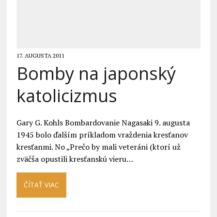
17. AUGUSTA 2011
Bomby na japonský
katolicizmus
Gary G. Kohls Bombardovanie Nagasaki 9. augusta
1945 bolo ďalším príkladom vraždenia kresťanov
kresťanmi. No „Prečo by mali veteráni (ktorí už
zväčša opustili kresťanskú vieru…
ČÍTAŤ VIAC