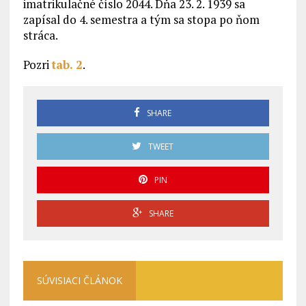
imatrikulačné číslo 2044. Dňa 23. 2. 1939 sa
zapísal do 4. semestra a tým sa stopa po ňom
stráca.
Pozri
tab. 2
.
SHARE
TWEET
PIN
SHARE
SÚVISIACI ČLÁNOK