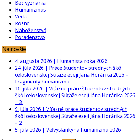
Bez vyznania
Humanizmus
Veda
Rôzne
Náboženstvá
Poradenstvo
Najnovšie
4. augusta 2026
|
Humanista roka 2026
24. júla 2026
|
Práce študentov stredných škôl
celoslovenskej Súťaže esejí Jána Horárika 2026 –
Fragmenty humanizmu
16. júla 2026
|
Víťazné práce študentov stredných
škôl celoslovenskej Súťaže esejí Jána Horárika 2026
– 3.
9. júla 2026
|
Víťazné práce študentov stredných
škôl celoslovenskej Súťaže esejí Jána Horárika 2026
– 2.
5. júla 2026
|
Veľvyslankyňa humanizmu 2026