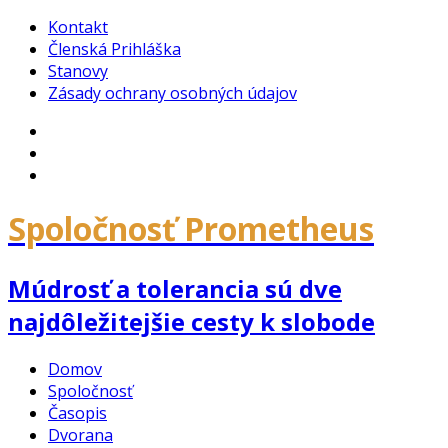
Kontakt
Členská Prihláška
Stanovy
Zásady ochrany osobných údajov
Facebook
Google
Plus
YouTube
Spoločnosť Prometheus
Múdrosť a tolerancia sú dve
najdôležitejšie cesty k slobode
Domov
Spoločnosť
Časopis
Dvorana