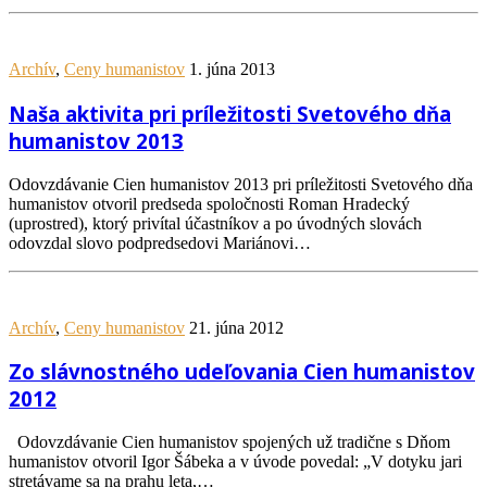
Archív
,
Ceny humanistov
1. júna 2013
Naša aktivita pri príležitosti Svetového dňa
humanistov 2013
Odovzdávanie Cien humanistov 2013 pri príležitosti Svetového dňa
humanistov otvoril predseda spoločnosti Roman Hradecký
(uprostred), ktorý privítal účastníkov a po úvodných slovách
odovzdal slovo podpredsedovi Mariánovi…
Archív
,
Ceny humanistov
21. júna 2012
Zo slávnostného udeľovania Cien humanistov
2012
Odovzdávanie Cien humanistov spojených už tradične s Dňom
humanistov otvoril Igor Šábeka a v úvode povedal: „V dotyku jari
stretávame sa na prahu leta,…