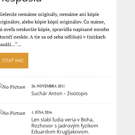
Nielenže nemáme originály, nemáme ani kópie
riginálov, alebo kópie kópií originálov. Čo máme,
ú oveľa neskoršie kópie, spravidla napísané mnoho
toročí neskôr. A tie sa od seba odlišujú v tisíckach
pasáží…“…
ČÍTAŤ VIAC
26. NOVEMBRA 2011
Suchár Anton – životopis
1. JÚNA 2016
Len slabí ľudia veria v Boha,
Rozhovor s jadrovým fyzikom
Eduardom Krugljakovom.