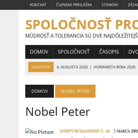
KONTAKT
ČLENSKÁ PRIHLÁŠKA
STANOVY
ZÁSA
SPOLOČNOSŤ PR
MÚDROSŤ A TOLERANCIA SÚ DVE NAJDÔLEŽITEJŠ
DOMOV
SPOLOČNOSŤ
ČASOPIS
DV
NAJNOVŠIE
4. AUGUSTA 2026
|
HUMANISTA ROKA 2026
24. JÚLA 2026
|
PRÁCE ŠTUDENTOV STREDNÝCH ŠKÔL CELOS
HUMANIZMU
DOMOV
NOBEL PETER
16. JÚLA 2026
|
VÍŤAZNÉ PRÁCE ŠTUDENTOV STREDNÝCH ŠKÔL
Nobel Peter
9. JÚLA 2026
|
VÍŤAZNÉ PRÁCE ŠTUDENTOV STREDNÝCH ŠKÔL 
5. JÚLA 2026
|
VEĽVYSLANKYŇA HUMANIZMU 2026
ZOŠITY HUMANISTOV Č. 48
7. MARCA 200