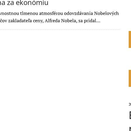
na za ekonómiu
lávnostnou tlmenou atmosférou odovzdávania Nobelových
čov zakladateľa ceny, Alfreda Nobela, sa pridal…
2