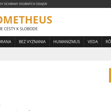
DY OCHRANY OSOBNÝCH ÚDAJOV
OMETHEUS
IE CESTY K SLOBODE
ORANA
BEZ VYZNANIA
HUMANIZMUS
VEDA
RÔ
LOVENSKEJ SÚŤAŽE ESEJÍ JÁNA HORÁRIKA 2026 – FRAGMENTY
 CELOSLOVENSKEJ SÚŤAŽE ESEJÍ JÁNA HORÁRIKA 2026 – 3.
CELOSLOVENSKEJ SÚŤAŽE ESEJÍ JÁNA HORÁRIKA 2026 – 2.
5