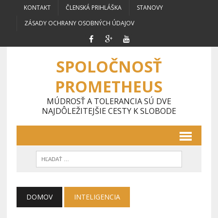
KONTAKT
ČLENSKÁ PRIHLÁŠKA
STANOVY
ZÁSADY OCHRANY OSOBNÝCH ÚDAJOV
SPOLOČNOSŤ
PROMETHEUS
MÚDROSŤ A TOLERANCIA SÚ DVE
NAJDÔLEŽITEJŠIE CESTY K SLOBODE
DOMOV
INTELIGENCIA