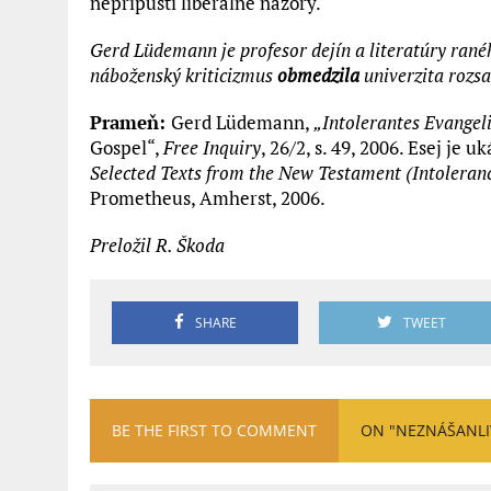
nepripustí liberálne názory.
Gerd Lüdemann je profesor dejín a literatúry rané
náboženský kriticizmus
obmedzila
univerzita rozsa
Prameň:
Gerd Lüdemann,
„Intolerantes Evangel
Gospel“,
Free Inquiry
, 26/2, s. 49, 2006. Esej je 
Selected Texts from the New Testament (Intoleranc
Prometheus, Amherst, 2006.
Preložil R. Škoda
SHARE
TWEET
BE THE FIRST TO COMMENT
ON "NEZNÁŠANLI