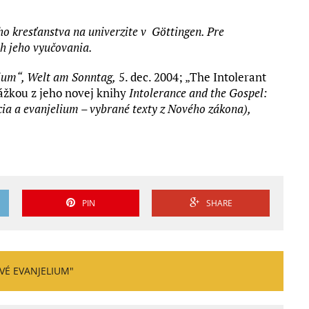
ho kresťanstva na univerzite v Göttingen. Pre
h jeho vyučovania.
ium“, Welt am Sonntag,
5. dec. 2004; „The Intolerant
ukážkou z jeho novej knihy
Intolerance and the Gospel:
ia a evanjelium – vybrané texty z Nového zákona),
PIN
SHARE
VÉ EVANJELIUM"