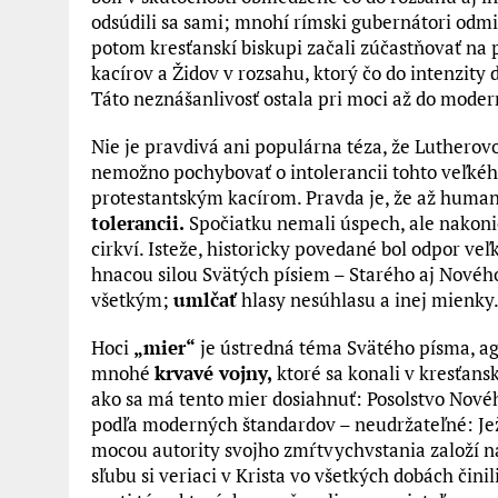
odsúdili sa sami; mnohí rímski gubernátori odmie
potom kresťanskí biskupi začali zúčastňovať na 
kacírov a Židov v rozsahu, ktorý čo do intenzity
Táto neznášanlivosť ostala pri moci až do moder
Nie je pravdivá ani populárna téza, že Luthero
nemožno pochybovať o intolerancii tohto veľkéh
protestantským kacírom. Pravda je, že až human
tolerancii.
Spočiatku nemali úspech, ale nakonie
cirkví. Isteže, historicky povedané bol odpor ve
hnacou silou Svätých písiem – Starého aj Novéh
všetkým;
umlčať
hlasy nesúhlasu a inej mienky
Hoci
„mier“
je ústredná téma Svätého písma, ag
mnohé
krvavé vojny,
ktoré sa konali v kresťans
ako sa má tento mier dosiahnuť: Posolstvo Novéh
podľa moderných štandardov – neudržateľné: Ježiš
mocou autority svojho zmŕtvychvstania založí n
sľubu si veriaci v Krista vo všetkých dobách čin