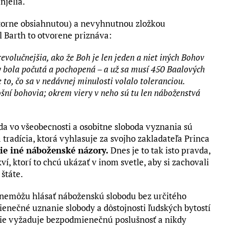
njelia.
útorne obsiahnutou) a nevyhnutnou zložkou
 Barth to otvorene priznáva:
evolučnejšia, ako že Boh je len jeden a niet iných Bohov
y bola počutá a pochopená – a už sa musí 450 Baalových
e to, čo sa v nedávnej minulosti volalo toleranciou.
ošní bohovia; okrem viery v neho sú tu len náboženstvá
da vo všeobecnosti a osobitne sloboda vyznania sú
tradícia, ktorá vyhlasuje za svojho zakladateľa Princa
ie iné náboženské názory.
Dnes je to tak isto pravda,
ví, ktorí to chcú ukázať v inom svetle, aby si zachovali
štáte.
v nemôžu hlásať náboženskú slobodu bez určitého
enečné uznanie slobody a dôstojnosti ľudských bytostí
blie vyžaduje bezpodmienečnú poslušnosť a nikdy