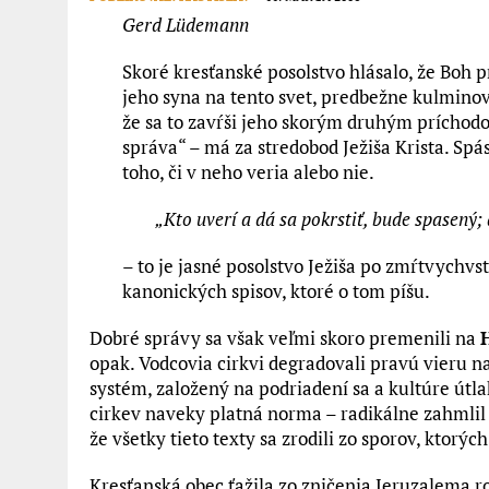
Gerd Lüdemann
Skoré kresťanské posolstvo hlásalo, že Boh 
jeho syna na tento svet, predbežne kulmino
že sa to zavŕši jeho skorým druhým príchodo
správa“ – má za stredobod Ježiša Krista. Spá
toho, či v neho veria alebo nie.
„Kto uverí a dá sa pokrstiť, bude spasený;
– to je jasné posolstvo Ježiša po zmŕtvychv
kanonických spisov, ktoré o tom píšu.
Dobré správy sa však veľmi skoro premenili na
opak. Vodcovia cirkvi degradovali pravú vieru n
systém, založený na podriadení sa a kultúre útl
cirkev naveky platná norma – radikálne zahmlil v
že všetky tieto texty sa zrodili zo sporov, ktorýc
Kresťanská obec ťažila zo zničenia Jeruzalema rok