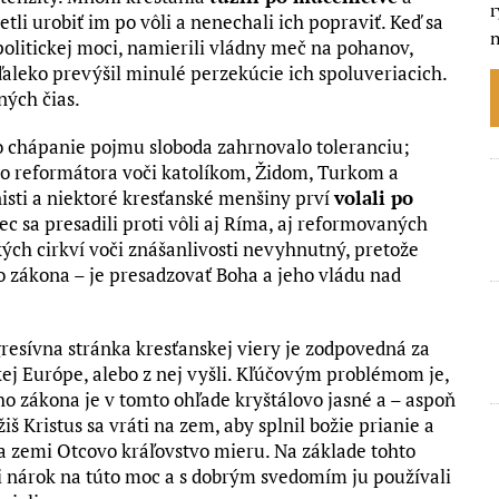
r
tli urobiť im po vôli a nenechali ich popraviť. Keď sa
politickej moci, namierili vládny meč na pohanov,
 ďaleko prevýšil minulé perzekúcie ich spoluveriacich.
ných čias.
vo chápanie pojmu sloboda zahrnovalo toleranciu;
o reformátora voči katolíkom, Židom, Turkom a
isti a niektoré kresťanské menšiny prví
volali po
c sa presadili proti vôli aj Ríma, aj reformovaných
ľkých cirkví voči znášanlivosti nevyhnutný, pretože
o zákona – je presadzovať Boha a jeho vládu nad
.
resívna stránka kresťanskej viery je zodpovedná za
kej Európe, alebo z nej vyšli. Kľúčovým problémom je,
o zákona je v tomto ohľade kryštálovo jasné a – aspoň
 Kristus sa vráti na zem, aby splnil božie prianie a
a zemi Otcovo kráľovstvo mieru. Na základe tohto
ili nárok na túto moc a s dobrým svedomím ju používali