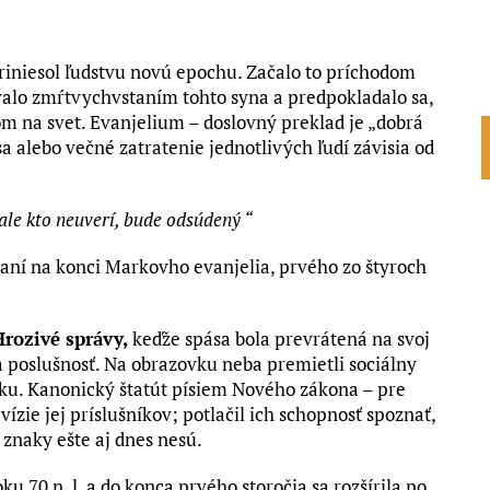
priniesol ľudstvu novú epochu. Začalo to príchodom
valo zmŕtvychvstaním tohto syna a predpokladalo sa,
m na svet. Evanjelium – doslovný preklad je „dobrá
sa alebo večné zatratenie jednotlivých ľudí závisia od
 ale kto neuverí, bude odsúdený “
staní na konci Markovho evanjelia, prvého zo štyroch
Hrozivé správy,
keďže spása bola prevrátená na svoj
a poslušnosť. Na obrazovku neba premietli sociálny
aku. Kanonický štatút písiem Nového zákona – pre
ízie jej príslušníkov; potlačil ich schopnosť spoznať,
h znaky ešte aj dnes nesú.
u 70 n. l. a do konca prvého storočia sa rozšírila po