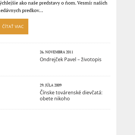
ýchlejšie ako naše predstavy o ňom. Vesmír našich
nedávnych predkov…
ČÍTAŤ VIAC
26. NOVEMBRA 2011
Ondrejček Pavel – životopis
29. JÚLA 2009
Čínske továrenské dievčatá:
obete nikoho