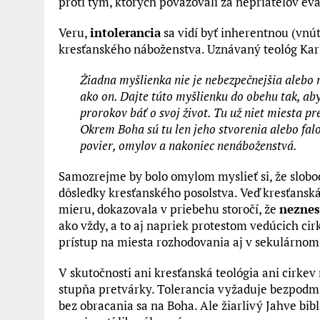
proti tým, ktorých považovali za nepriateľov eva
Veru,
intolerancia
sa vidí byť inherentnou (vn
kresťanského náboženstva. Uznávaný teológ Karl
Žiadna myšlienka nie je nebezpečnejšia alebo r
ako on. Dajte túto myšlienku do obehu tak, ab
prorokov báť o svoj život. Tu už niet miesta pr
Okrem Boha sú tu len jeho stvorenia alebo fal
povier, omylov a nakoniec nenáboženstvá.
Samozrejme by bolo omylom myslieť si, že slobo
dôsledky kresťanského posolstva. Veď kresťanská 
mieru, dokazovala v priebehu storočí, že
neznes
ako vždy, a to aj napriek protestom vedúcich cirk
prístup na miesta rozhodovania aj v sekulárnom 
V skutočnosti ani kresťanská teológia ani cirke
stupňa pretvárky. Tolerancia vyžaduje bezpodmi
bez obracania sa na Boha. Ale žiarlivý Jahve bi