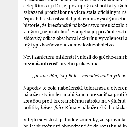
celej Rímskej ríši. Jej postupný rast bol taký rýc
zakázaná protizákonná viera stala oficiálnym n
úspech kresťanstva dal judaizmus vysokými etic
histórie, že kresťanské náboženstvo preukázalo t
s inými „nepriateľmi“ evanjelia jej prisúdilo zat
židovský odkaz obsahoval doktrínu vyvolenosti 
iný typ zbožňovania za modloslužobníctvo.
Noví zanietení misionári vniesli do grécko-ríms
neznášanlivosť
prvého prikázania:
„Ja som Pán, tvoj Boh … nebudeš mať iných b
Napodiv to bola náboženská tolerancia a otvor
náboženstvám len malú šancu presadiť sa proti 
zbraňou proti kresťanskému nároku na výlučnú p
politiky
laisez-faire
Ríma v náboženských otázkach
V tejto súvislosti je hodné zmienky, že spravid
boli v skutočnosti obmedzené čo do rozsahu aj i