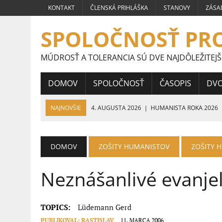
KONTAKT
ČLENSKÁ PRIHLÁŠKA
STANOVY
ZÁSA
SPOLOČNOSŤ PR
MÚDROSŤ A TOLERANCIA SÚ DVE NAJDÔLEŽITEJŠ
DOMOV
SPOLOČNOSŤ
ČASOPIS
DV
NAJNOVŠIE
4. AUGUSTA 2026
|
HUMANISTA ROKA 2026
24. JÚLA 2026
|
PRÁCE ŠTUDENTOV STREDNÝCH ŠKÔL CELOS
HUMANIZMU
DOMOV
ZOŠITY HUMANISTOV
ZOŠITY 
16. JÚLA 2026
|
VÍŤAZNÉ PRÁCE ŠTUDENTOV STREDNÝCH ŠKÔL
Neznášanlivé evanje
9. JÚLA 2026
|
VÍŤAZNÉ PRÁCE ŠTUDENTOV STREDNÝCH ŠKÔL 
5. JÚLA 2026
|
VEĽVYSLANKYŇA HUMANIZMU 2026
TOPICS:
Lüdemann Gerd
PUBLIKOVAL:
RASTISLAV
11. MARCA 2006