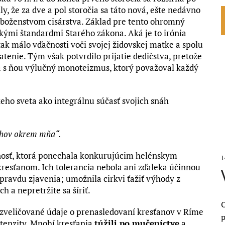
hly, že za dve a pol storočia sa táto nová, ešte nedávno
áboženstvom cisárstva. Základ pre tento ohromný
kými štandardmi Starého zákona. Aká je to irónia
ak málo vďačnosti voči svojej židovskej matke a spolu
ratenie. Tým však potvrdilo prijatie dedičstva, pretože
a s ňou výlučný monoteizmus, ktorý považoval každý
keho sveta ako integrálnu súčasť svojich snáh
ohov okrem mňa“.
enosť, ktorá ponechala konkurujúcim helénskym
1
kresťanom. Ich tolerancia nebola ani zďaleka účinnou
ravdu zjavenia; umožnila cirkvi ťažiť výhody z
 a nepretržite sa šíriť.
O
la zveličované údaje o prenasledovaní kresťanov v Ríme
p
ntenzity. Mnohí kresťania
túžili po mučeníctve
a