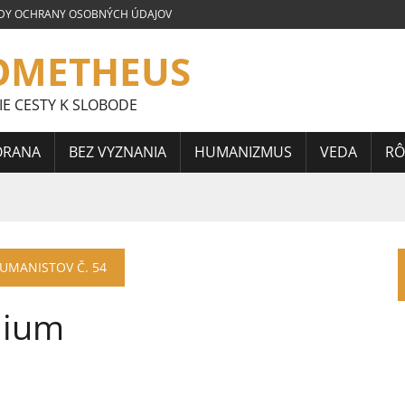
DY OCHRANY OSOBNÝCH ÚDAJOV
OMETHEUS
IE CESTY K SLOBODE
ORANA
BEZ VYZNANIA
HUMANIZMUS
VEDA
RÔ
LOVENSKEJ SÚŤAŽE ESEJÍ JÁNA HORÁRIKA 2026 – FRAGMENTY
HUMANISTOV Č. 54
 CELOSLOVENSKEJ SÚŤAŽE ESEJÍ JÁNA HORÁRIKA 2026 – 3.
lium
CELOSLOVENSKEJ SÚŤAŽE ESEJÍ JÁNA HORÁRIKA 2026 – 2.