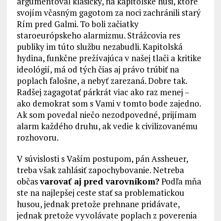
argumentoval klasicky, na kapitolské husi, ktoré
svojím včasným gagotom za noci zachránili starý
Rím pred Galmi. To boli začiatky
staroeurópskeho alarmizmu. Strážcovia
res
publiky
im túto službu nezabudli. Kapitolská
hydina, funkčne prežívajúca v našej tlači a kritike
ideológií, má od tých čias aj právo trúbiť na
poplach falošne, a nebyť zarezaná. Dobre tak.
Radšej zagagotať párkrát viac ako raz menej –
ako demokrat som s Vami v tomto bode zajedno.
Ak som povedal niečo nezodpovedné, prijímam
alarm každého druhu, ak vedie k civilizovanému
rozhovoru.
V súvislosti s Vaším postupom, pán Assheuer,
treba však zahlásiť zapochybovanie. Netreba
občas
varovať aj pred varovníkom?
Podľa mňa
ste na najlepšej ceste stať sa problematickou
husou, jednak pretože prehnane pridávate,
jednak pretože vyvolávate poplach z poverenia