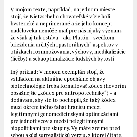
V mojom texte, napríklad, na jednom mieste
stojí, že Nietzscheho chovateľské vízie boli
hysterické a neprimerané a že jeho koncept
nadčloveka nemôže mať pre nás nijaký význam;
že však aj tak ostáva – ako Platón – svedkom
brieždenia určitých „pastorálnych“ aspektov v
otázkach rozmnožovania, výchovy, medikalizácie
(liečby) a sebaoptimalizácie ľudských bytostí.
Iný príklad: V mojom exemplári stojí, že
vzhľadom na aktuálne epochálne objavy
biotechnológie treba formulovať kódex (hovorím
obsažnejšie „kódex pre antropotechniky“) – a
dodávam, aby ste to pochopili, že taký kódex
musí okrem iného ťahať hranicu medzi
legitímnymi genomedicínskymi optimizáciami
pre jednotlivcov a medzi nelegitímnymi
biopolitikami pre skupiny. Vy máte zrejme pred
sebou akúsi surrealistickú verziu, z ktorej čítate,