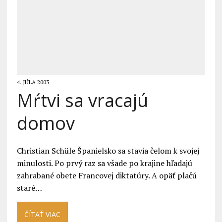
4. JÚLA 2003
Mŕtvi sa vracajú
domov
Christian Schüle Španielsko sa stavia čelom k svojej
minulosti. Po prvý raz sa všade po krajine hľadajú
zahrabané obete Francovej diktatúry. A opäť plačú
staré…
ČÍTAŤ VIAC