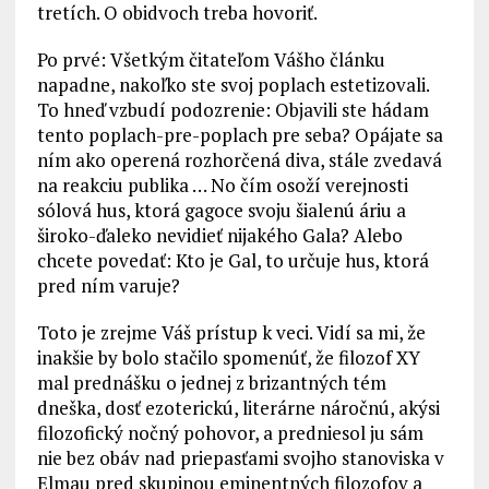
tretích. O obidvoch treba hovoriť.
Po prvé: Všetkým čitateľom Vášho článku
napadne, nakoľko ste svoj poplach estetizovali.
To hneď vzbudí podozrenie: Objavili ste hádam
tento poplach-pre-poplach pre seba? Opájate sa
ním ako operená rozhorčená diva, stále zvedavá
na reakciu publika … No čím osoží verejnosti
sólová hus, ktorá gagoce svoju šialenú áriu a
široko-ďaleko nevidieť nijakého Gala? Alebo
chcete povedať: Kto je Gal, to určuje hus, ktorá
pred ním varuje?
Toto je zrejme Váš prístup k veci. Vidí sa mi, že
inakšie by bolo stačilo spomenúť, že filozof XY
mal prednášku o jednej z brizantných tém
dneška, dosť ezoterickú, literárne náročnú, akýsi
filozofický nočný pohovor, a predniesol ju sám
nie bez obáv nad priepasťami svojho stanoviska v
Elmau pred skupinou eminentných filozofov a