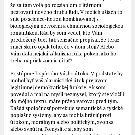
že sa tam volá po rozsiahlom elitárnom
pestovaní nového druhu ľudí. V mojich ušiach to
znie po science-fiction kombinovanej s
biologickými netvormi a chmúrnou sociologickou
romantikou. Rád by som vedel, kto Vám
predložený text tak senzačne prepísal, že teraz
značí skoro opak toho, čo v ňom stojí? Alebo
Vám dala nejaká zákulisná ruka pokyn, ako ho
treba napriek zneniu čítať?
Pristúpme k spôsobu Vášho útoku. V podstate by
mohol byť Váš alarmistický útok prejavom
legitímnej demokratickej funkcie. Ak som
povedal a mal na mysli nezmysel, ktorý ste vložili
do môjho textu, máte právo varovať pred tým.
Každá spoločnosť potrebuje semantické a fyzické
poplašné systémy, aby sa mohla brániť proti
útokom, morálnym alebo politickým, zvonka
alebo zvnútra. Pomyslite si, aby som