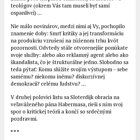
teológov (okrem Vás tam museli byť samí
ospanlivci) …
Nie málo novinárov, medzi nimi aj Vy, pochopilo
znamenie doby: Smrť kritiky a jej transformáciu
na produkciu vzrušení na zúženom trhu kvót
pozornosti. Odvtedy stále otvorenejšie ponúkate
svoje služby: alebo ako reklamný agent alebo ako
škandalista, čo je štrukturálne jedno. Slobodno sa
teda pýtať: Komu slúžite svojím výstupom – sebe
samému? niekomu inému? diskurzívnej
demokracii? celému ľudstvu? …
V druhej polovici listu sa Sloterdijk obracia na
veľaváženého pána Habermasa, rieši s ním svoj
spor o kritickej teórii a končí so srdečnými
pozdravmi.
* * *