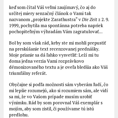
keď som čítal Váš veľmi zaujímavý, čo aj do
určitej miery senzačný článok o Vami tak
nazvanom „projekte Zarathustra“ v
Die Zeit
z 2. 9.
1999, pochytila ma spontánna potreba napriek
pochopiteľným výhradám Vám zagratulovať…
Bol by som však rád, keby ste mi mohli prepustiť
na preskúšanie text recenzovanej prednášky.
Moje prianie sa dá ľahko vysvetliť: Leží mi tu
doma jedna verzia Vami rozprávkovo
démonizovaného textu a je oveľa bledšia ako Váš
triumfálny referát.
Obyčajne si podľa možnosti sám vyberám ľudí, čo
mi lepšie rozumejú, ako si rozumiem sám, ale vidí
sa mi, že vo Vašom prípade musím urobiť
výnimku. Rád by som porovnal Váš exemplár s
mojím, aby som zistil, či používame tú istú
predlohu.