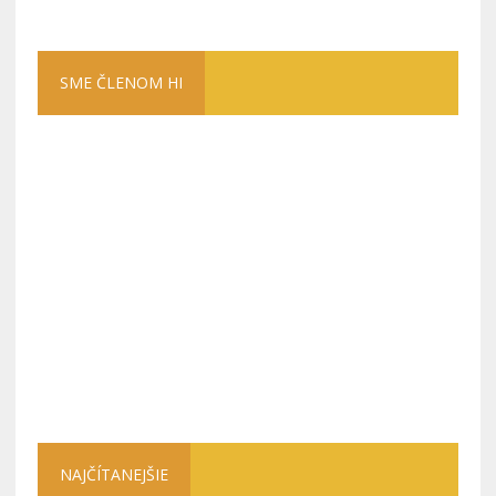
SME ČLENOM HI
NAJČÍTANEJŠIE