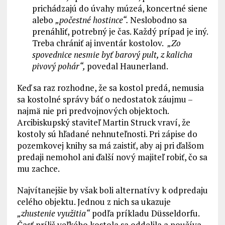
prichádzajú do úvahy múzeá, koncertné siene
alebo
„počestné hostince“.
Neslobodno sa
prenáhliť, potrebný je čas. Každý prípad je iný.
Treba chrániť aj inventár kostolov.
„Zo
spovednice nesmie byť barový pult, z kalicha
pivový pohár“,
povedal Haunerland.
Keď sa raz rozhodne, že sa kostol predá, nemusia
sa kostolné správy báť o nedostatok záujmu –
najmä nie pri predvojnových objektoch.
Arcibiskupský staviteľ Martin Struck vraví, že
kostoly sú hľadané nehnuteľnosti. Pri zápise do
pozemkovej knihy sa má zaistiť, aby aj pri ďalšom
predaji nemohol ani ďalší nový majiteľ robiť, čo sa
mu zachce.
Najvítanejšie by však boli alternatívy k odpredaju
celého objektu. Jednou z nich sa ukazuje
„zhustenie využitia“
podľa príkladu Düsseldorfu.
Časť príliš veľkého kostola sa oddelila a používa