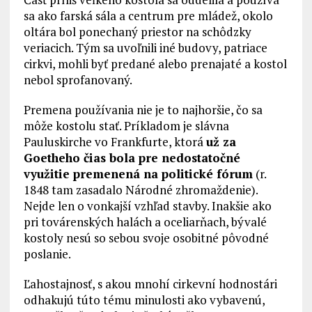
sa ako farská sála a centrum pre mládež, okolo
oltára bol ponechaný priestor na schôdzky
veriacich. Tým sa uvoľnili iné budovy, patriace
cirkvi, mohli byť predané alebo prenajaté a kostol
nebol sprofanovaný.
Premena používania nie je to najhoršie, čo sa
môže kostolu stať. Príkladom je slávna
Pauluskirche vo Frankfurte, ktorá
už za
Goetheho čias bola pre nedostatočné
využitie premenená na politické fórum
(r.
1848 tam zasadalo Národné zhromaždenie).
Nejde len o vonkajší vzhľad stavby. Inakšie ako
pri továrenských halách a oceliarňach, bývalé
kostoly nesú so sebou svoje osobitné pôvodné
poslanie.
Ľahostajnosť, s akou mnohí cirkevní hodnostári
odhakujú túto tému minulosti ako vybavenú,