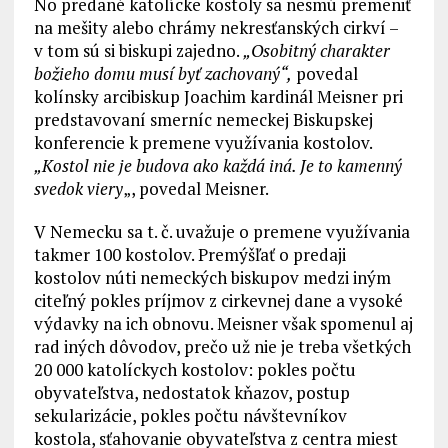
No predané katolícke kostoly sa nesmú premeniť
na mešity alebo chrámy nekresťanských cirkví –
v tom sú si biskupi zajedno.
„Osobitný charakter
božieho domu musí byť zachovaný“,
povedal
kolínsky arcibiskup Joachim kardinál Meisner pri
predstavovaní smerníc nemeckej Biskupskej
konferencie k premene využívania kostolov.
„Kostol nie je budova ako každá iná. Je to kamenný
svedok viery
„, povedal Meisner.
V Nemecku sa t. č. uvažuje o premene využívania
takmer 100 kostolov. Premýšľať o predaji
kostolov núti nemeckých biskupov medzi iným
citeľný pokles príjmov z cirkevnej dane a vysoké
výdavky na ich obnovu. Meisner však spomenul aj
rad iných dôvodov, prečo už nie je treba všetkých
20 000 katolíckych kostolov: pokles počtu
obyvateľstva, nedostatok kňazov, postup
sekularizácie, pokles počtu návštevníkov
kostola, sťahovanie obyvateľstva z centra miest