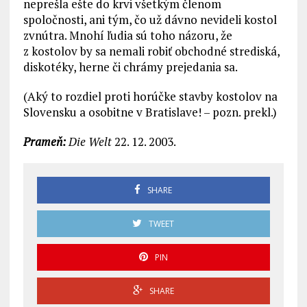
neprešla ešte do krvi všetkým členom
spoločnosti, ani tým, čo už dávno nevideli kostol
zvnútra. Mnohí ľudia sú toho názoru, že
z kostolov by sa nemali robiť obchodné strediská,
diskotéky, herne či chrámy prejedania sa.
(Aký to rozdiel proti horúčke stavby kostolov na
Slovensku a osobitne v Bratislave! – pozn. prekl.)
Prameň:
Die Welt
22. 12. 2003.
SHARE
TWEET
PIN
SHARE