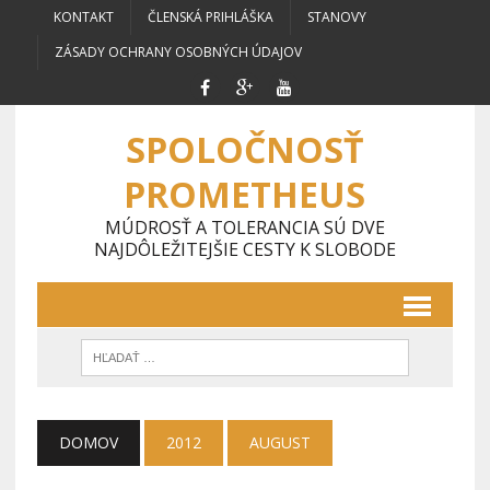
KONTAKT
ČLENSKÁ PRIHLÁŠKA
STANOVY
ZÁSADY OCHRANY OSOBNÝCH ÚDAJOV
SPOLOČNOSŤ
PROMETHEUS
MÚDROSŤ A TOLERANCIA SÚ DVE
NAJDÔLEŽITEJŠIE CESTY K SLOBODE
DOMOV
2012
AUGUST