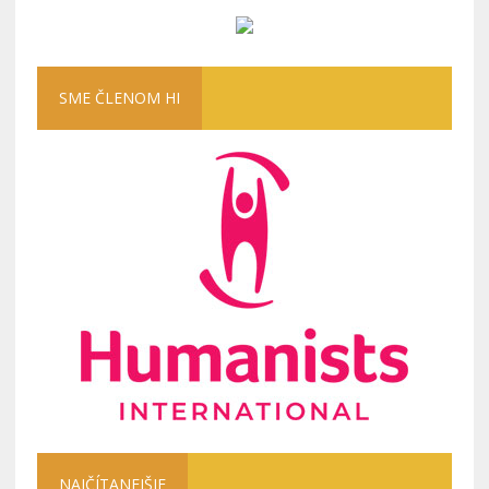
SME ČLENOM HI
NAJČÍTANEJŠIE