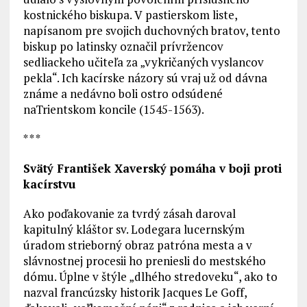
kostnického biskupa. V pastierskom liste,
napísanom pre svojich duchovných bratov, tento
biskup po latinsky označil prívržencov
sedliackeho učiteľa za „vykričaných vyslancov
pekla“. Ich kacírske názory sú vraj už od dávna
známe a nedávno boli ostro odsúdené
naTrientskom koncile (1545-1563).
* * *
Svätý František Xaverský pomáha v boji proti
kacírstvu
Ako poďakovanie za tvrdý zásah daroval
kapitulný kláštor sv. Lodegara lucernským
úradom strieborný obraz patróna mesta a v
slávnostnej procesii ho preniesli do mestského
dómu. Úplne v štýle „dlhého stredoveku“, ako to
nazval francúzsky historik Jacques Le Goff,