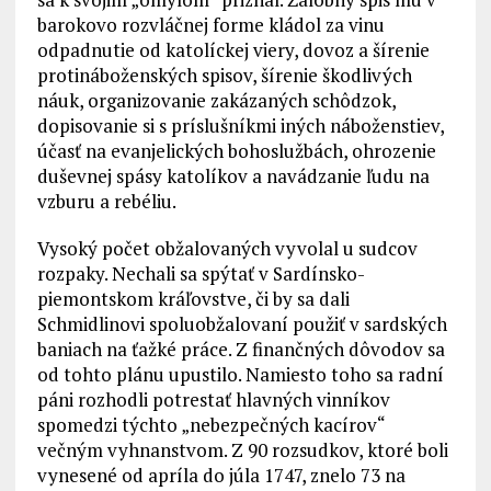
barokovo rozvláčnej forme kládol za vinu
odpadnutie od katolíckej viery, dovoz a šírenie
protináboženských spisov, šírenie škodlivých
náuk, organizovanie zakázaných schôdzok,
dopisovanie si s príslušníkmi iných náboženstiev,
účasť na evanjelických bohoslužbách, ohrozenie
duševnej spásy katolíkov a navádzanie ľudu na
vzburu a rebéliu.
Vysoký počet obžalovaných vyvolal u sudcov
rozpaky. Nechali sa spýtať v Sardínsko-
piemontskom kráľovstve, či by sa dali
Schmidlinovi spoluobžalovaní použiť v sardských
baniach na ťažké práce. Z finančných dôvodov sa
od tohto plánu upustilo. Namiesto toho sa radní
páni rozhodli potrestať hlavných vinníkov
spomedzi týchto „nebezpečných kacírov“
večným vyhnanstvom. Z 90 rozsudkov, ktoré boli
vynesené od apríla do júla 1747, znelo 73 na