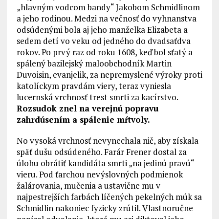
„hlavným vodcom bandy“ Jakobom Schmidlinom
a jeho rodinou. Medzi na večnosť do vyhnanstva
odsúdenými bola aj jeho manželka Elizabeta a
sedem detí vo veku od jedného do dvadsaťdva
rokov. Po prvý raz od roku 1608, keď bol sťatý a
spálený bazilejský maloobchodník Martin
Duvoisin, evanjelik, za nepremyslené výroky proti
katolíckym pravdám viery, teraz vyniesla
lucernská vrchnosť trest smrti za kacírstvo.
Rozsudok znel na verejnú popravu
zahrdúsením a spálenie mŕtvoly.
No vysoká vrchnosť nevynechala nič, aby získala
späť dušu odsúdeného. Farár Frener dostal za
úlohu obrátiť kandidáta smrti „na jedinú pravú“
vieru. Pod ťarchou nevýslovných podmienok
žalárovania, mučenia a ustavične mu v
najpestrejších farbách líčených pekelných múk sa
Schmidlin nakoniec fyzicky zrútil. Vlastnoručne