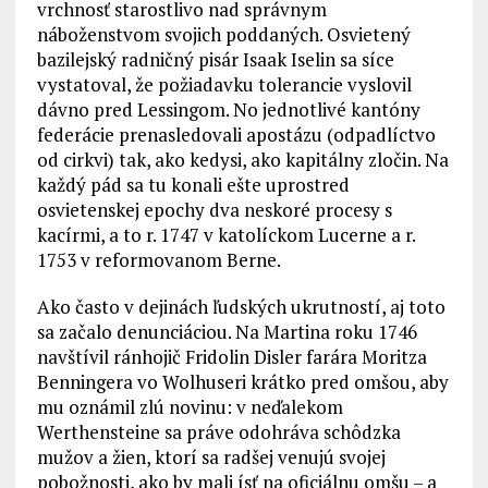
vrchnosť starostlivo nad správnym
náboženstvom svojich poddaných. Osvietený
bazilejský radničný pisár Isaak Iselin sa síce
vystatoval, že požiadavku tolerancie vyslovil
dávno pred Lessingom. No jednotlivé kantóny
federácie prenasledovali apostázu (odpadlíctvo
od cirkvi) tak, ako kedysi, ako kapitálny zločin. Na
každý pád sa tu konali ešte uprostred
osvietenskej epochy dva neskoré procesy s
kacírmi, a to r. 1747 v katolíckom Lucerne a r.
1753 v reformovanom Berne.
Ako často v dejinách ľudských ukrutností, aj toto
sa začalo denunciáciou. Na Martina roku 1746
navštívil ránhojič Fridolin Disler farára Moritza
Benningera vo Wolhuseri krátko pred omšou, aby
mu oznámil zlú novinu: v neďalekom
Werthensteine sa práve odohráva schôdzka
mužov a žien, ktorí sa radšej venujú svojej
pobožnosti, ako by mali ísť na oficiálnu omšu – a