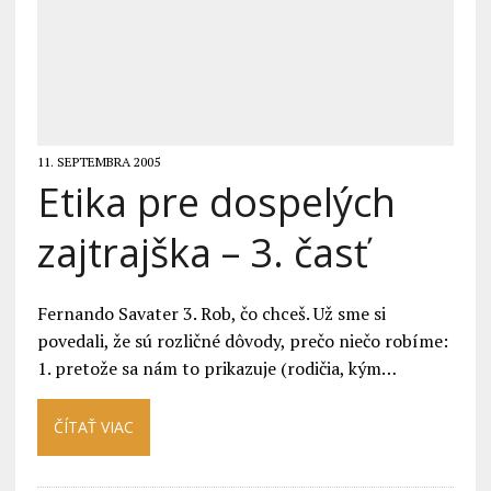
11. SEPTEMBRA 2005
Etika pre dospelých
zajtrajška – 3. časť
Fernando Savater 3. Rob, čo chceš. Už sme si
povedali, že sú rozličné dôvody, prečo niečo robíme:
1. pretože sa nám to prikazuje (rodičia, kým…
ČÍTAŤ VIAC