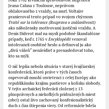
Jeana Calasa z Toulouse, neprávom
obžalovaného z vraždy, na smrť. Voltaire
pranieroval tento prípad vo svojom chýrnom
Traité sur la tolérance (Rozprava o znášanlivosti)
ako nábožensky motivovanú justičnú vraždu. A
Denis Diderot mal na mysli podobné škandalózne
prípady, keď r. 1765 v
Encyklopédii
venoval
intolerancii osobitné heslo a definoval ju ako
„divú vášeň“ nenávidieť a prenasledovať toho,
kto sa mýli.
O nič lepšia nebola situácia v starej švajčiarskej
konfederácii, ktorú práve v tých časoch
ospevovali mnohí osvietenci z celej Európy ako
republikánsku krajinu pastierov a kolísku slobody.
V tejto archaickej federácii zloženej z 13
plnoprávnych a niekoľkých pridružených miest
(obcí) ostal živo zachovaný konfesionalistický
duch z čias štiepenia viery. Od reformácie bdela