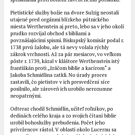
Pietistické služby božie na dvore Sulzig neostali
utajené pred orgánmi blízkeho pútnického
miesta Werthenstein aj preto, lebo sa v jeho okolí
prudko rozvíjal obchod s bibliami a
povznášajúcimi spismi. Biskupský komisár podal r.
1738 prvú žalobu, ale tá nevy volala rýchly
zákrok vrchnosti. Až za pár mesiacov, vo veľkom
pôste r. 1739, kázal v kláštore Werthenstein istý
františkán proti „žráčom biblie a kacírom“ a
Jakoba Schmidlina zatkli. No úrady proces
zastavili, čo pietistov v ich presvedčení síce
posilnilo, ale zároveň ich urobilo nerozumne
neopatrnými.
Odteraz chodil Schmidlin, učiteľ roľníkov, po
dedinách celého kraja a zo svojich čítaní biblie
urobil bohoslužby prebudenia. Počet jeho
prívržencov rástol. V oblasti okolo Lucernu sa