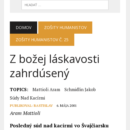
DOMOV
ZOŠITY HUMANISTOV
ZOŠITY HUMANISTOV Č. 25
Z božej láskavosti
zahrdúsený
TOPICS:
Mattioli Aram
Schmidlin Jakob
Súdy Nad Kacírmi
PUBLIKOVAL:
RASTISLAV
6. MÁJA 2001
Aram Mattioli
Posledný súd nad kacírmi vo Švajčiarsku