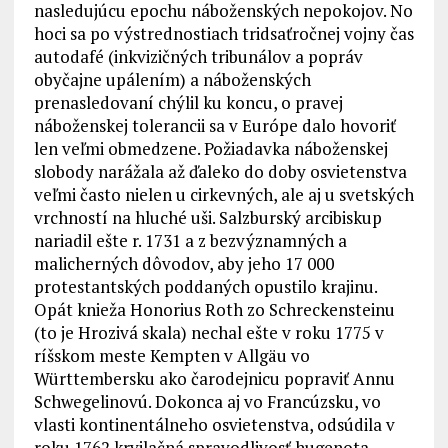
nasledujúcu epochu náboženských nepokojov. No
hoci sa po výstrednostiach tridsaťročnej vojny čas
autodafé (inkvizičných tribunálov a popráv
obyčajne upálením) a náboženských
prenasledovaní chýlil ku koncu, o pravej
náboženskej tolerancii sa v Európe dalo hovoriť
len veľmi obmedzene. Požiadavka náboženskej
slobody narážala až ďaleko do doby osvietenstva
veľmi často nielen u cirkevných, ale aj u svetských
vrchností na hluché uši. Salzburský arcibiskup
nariadil ešte r. 1731 a z bezvýznamných a
malicherných dôvodov, aby jeho 17 000
protestantských poddaných opustilo krajinu.
Opát knieža Honorius Roth zo Schreckensteinu
(to je Hrozivá skala) nechal ešte v roku 1775 v
ríšskom meste Kempten v Allgäu vo
Württembersku ako čarodejnicu popraviť Annu
Schwegelinovú. Dokonca aj vo Francúzsku, vo
vlasti kontinentálneho osvietenstva, odsúdila v
roku 1762 krvilačná spravodlivosť hugenota