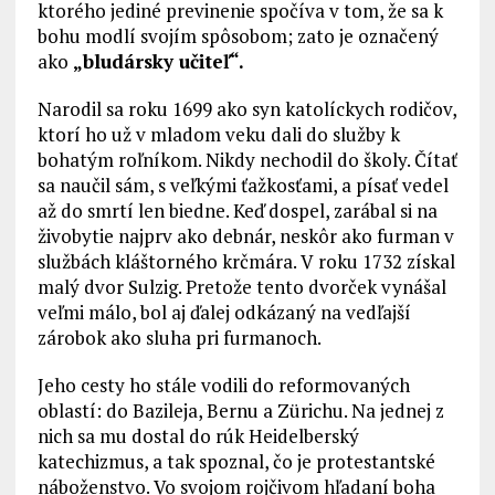
ktorého jediné previnenie spočíva v tom, že sa k
bohu modlí svojím spôsobom; zato je označený
ako
„bludársky učiteľ“.
Narodil sa roku 1699 ako syn katolíckych rodičov,
ktorí ho už v mladom veku dali do služby k
bohatým roľníkom. Nikdy nechodil do školy. Čítať
sa naučil sám, s veľkými ťažkosťami, a písať vedel
až do smrtí len biedne. Keď dospel, zarábal si na
živobytie najprv ako debnár, neskôr ako furman v
službách kláštorného krčmára. V roku 1732 získal
malý dvor Sulzig. Pretože tento dvorček vynášal
veľmi málo, bol aj ďalej odkázaný na vedľajší
zárobok ako sluha pri furmanoch.
Jeho cesty ho stále vodili do reformovaných
oblastí: do Bazileja, Bernu a Zürichu. Na jednej z
nich sa mu dostal do rúk Heidelberský
katechizmus, a tak spoznal, čo je protestantské
náboženstvo. Vo svojom rojčivom hľadaní boha