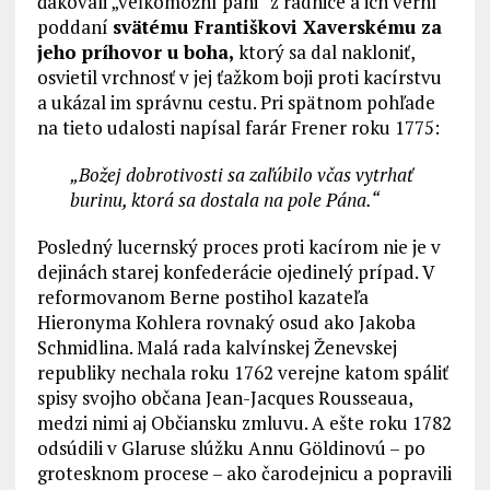
ďakovali „veľkomožní páni“ z radnice a ich verní
poddaní
svätému Františkovi Xaverskému za
jeho príhovor u boha,
ktorý sa dal nakloniť,
osvietil vrchnosť v jej ťažkom boji proti kacírstvu
a ukázal im správnu cestu. Pri spätnom pohľade
na tieto udalosti napísal farár Frener roku 1775:
„Božej dobrotivosti sa zaľúbilo včas vytrhať
burinu, ktorá sa dostala na pole Pána.“
Posledný lucernský proces proti kacírom nie je v
dejinách starej konfederácie ojedinelý prípad. V
reformovanom Berne postihol kazateľa
Hieronyma Kohlera rovnaký osud ako Jakoba
Schmidlina. Malá rada kalvínskej Ženevskej
republiky nechala roku 1762 verejne katom spáliť
spisy svojho občana Jean-Jacques Rousseaua,
medzi nimi aj Občiansku zmluvu. A ešte roku 1782
odsúdili v Glaruse slúžku Annu Göldinovú – po
grotesknom procese – ako čarodejnicu a popravili