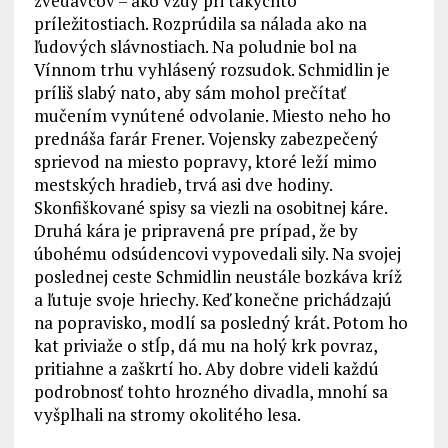
zvedavcov – ako vždy pri takýchto
príležitostiach. Rozprúdila sa nálada ako na
ľudových slávnostiach. Na poludnie bol na
Vínnom trhu vyhlásený rozsudok. Schmidlin je
príliš slabý nato, aby sám mohol prečítať
mučením vynútené odvolanie. Miesto neho ho
prednáša farár Frener. Vojensky zabezpečený
sprievod na miesto popravy, ktoré leží mimo
mestských hradieb, trvá asi dve hodiny.
Skonfiškované spisy sa viezli na osobitnej káre.
Druhá kára je pripravená pre prípad, že by
úbohému odsúdencovi vypovedali sily. Na svojej
poslednej ceste Schmidlin neustále bozkáva kríž
a ľutuje svoje hriechy. Keď konečne prichádzajú
na popravisko, modlí sa posledný krát. Potom ho
kat priviaže o stĺp, dá mu na holý krk povraz,
pritiahne a zaškrtí ho. Aby dobre videli každú
podrobnosť tohto hrozného divadla, mnohí sa
vyšplhali na stromy okolitého lesa.