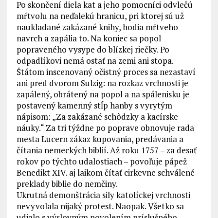
Po skončení diela kat a jeho pomocníci odvlečú
mŕtvolu na neďalekú hranicu, pri ktorej sú už
naukladané zakázané knihy, hodia mŕtveho
navrch a zapália to. Na koniec sa popol
popraveného vysype do blízkej riečky. Po
odpadlíkovi nemá ostať na zemi ani stopa.
Štátom inscenovaný očistný proces sa nezastaví
ani pred dvorom Sulzig: na rozkaz vrchnosti je
zapálený, obrátený na popol a na spálenisku je
postavený kamenný stĺp hanby s vyrytým
nápisom: „Za zakázané schôdzky a kacírske
náuky.“ Za tri týždne po poprave obnovuje rada
mesta Lucern zákaz kupovania, predávania a
čítania nemeckých biblií. Až roku 1757 – za desať
rokov po týchto udalostiach – povoľuje pápež
Benedikt XIV. aj laikom čítať cirkevne schválené
preklady biblie do nemčiny.
Ukrutná demonštrácia sily katolíckej vrchnosti
nevyvolala nijaký protest. Naopak. Všetko sa
udialo s výslovným povolením príslušného