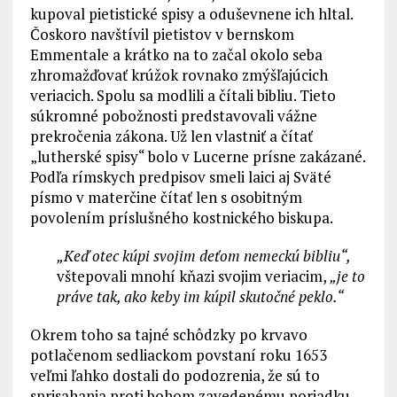
kupoval pietistické spisy a oduševnene ich hltal.
Čoskoro navštívil pietistov v bernskom
Emmentale a krátko na to začal okolo seba
zhromažďovať krúžok rovnako zmýšľajúcich
veriacich. Spolu sa modlili a čítali bibliu. Tieto
súkromné pobožnosti predstavovali vážne
prekročenia zákona. Už len vlastniť a čítať
„lutherské spisy“ bolo v Lucerne prísne zakázané.
Podľa rímskych predpisov smeli laici aj Sväté
písmo v materčine čítať len s osobitným
povolením príslušného kostnického biskupa.
„Keď otec kúpi svojim deťom nemeckú bibliu“,
vštepovali mnohí kňazi svojim veriacim,
„je to
práve tak, ako keby im kúpil skutočné peklo.“
Okrem toho sa tajné schôdzky po krvavo
potlačenom sedliackom povstaní roku 1653
veľmi ľahko dostali do podozrenia, že sú to
sprisahania proti bohom zavedenému poriadku.