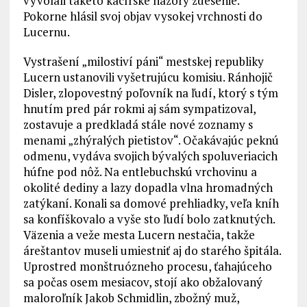
vyvolali takéto kacírske názory zdesenie.
Pokorne hlásil svoj objav vysokej vrchnosti do
Lucernu.
Vystrašení „milostiví páni“ mestskej republiky
Lucern ustanovili vyšetrujúcu komisiu. Ránhojič
Disler, zlopovestný poľovník na ľudí, ktorý s tým
hnutím pred pár rokmi aj sám sympatizoval,
zostavuje a predkladá stále nové zoznamy s
menami „zhýralých pietistov“. Očakávajúc peknú
odmenu, vydáva svojich bývalých spoluveriacich
húfne pod nôž. Na entlebuchskú vrchovinu a
okolité dediny a lazy dopadla vlna hromadných
zatýkaní. Konali sa domové prehliadky, veľa kníh
sa konfíškovalo a vyše sto ľudí bolo zatknutých.
Väzenia a veže mesta Lucern nestačia, takže
áreštantov museli umiestniť aj do starého špitála.
Uprostred monštruózneho procesu, ťahajúceho
sa počas osem mesiacov, stojí ako obžalovaný
maloroľník Jakob Schmidlin, zbožný muž,