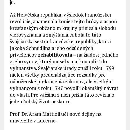
ju.
Až Helvétska republika, výsledok Francúzskej
revolúcie, znamenala koniec tejto hrôzy a aspoň
kresťanským občano m krajiny priniesla slobodu
vierovyznania a zmýšľania. A bola to táto
švajčiarska sestra francúzskej republiky, ktorá
Jakoba Schmidlina a jeho odsúdených
prívržencov
rehabilitovala
– na žiadosť jedného
z jeho synov, ktorý musel s matkou odísť do
vyhnanstva. Švajčiarske úrady zrušili roku 1799
nielen všetky predchádzajúce rozsudky pre
náboženské prekročenia zákonov, ale všetkým
vyhnancom z roku 1747 povolili okamžitý návrat
do vlasti. Pre väčšinu z nich prišla táto revízia o
jeden ľudský život neskoro.
Prof. Dr. Aram Mattioli učí nové dejiny na
univerzite v Lucerne.