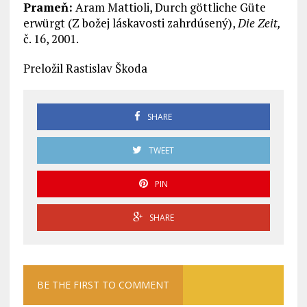
Prameň:
Aram Mattioli, Durch göttliche Güte
erwürgt (Z božej láskavosti zahrdúsený),
Die Zeit,
č. 16, 2001.
Preložil Rastislav Škoda
SHARE
TWEET
PIN
SHARE
BE THE FIRST TO COMMENT