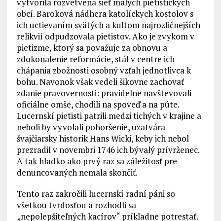
vytvorila rozvetvená sieť malých pietistických
obcí. Baroková nádhera katolíckych kostolov s
ich uctievaním svätých a kultom najrozličnejších
relikvií odpudzovala pietistov. Ako je zvykom v
pietizme, ktorý sa považuje za obnovu a
zdokonalenie reformácie, stál v centre ich
chápania zbožnosti osobný vzťah jednotlivca k
bohu. Navonok však vedeli šikovne zachovať
zdanie pravovernosti: pravidelne navštevovali
oficiálne omše, chodili na spoveď a na púte.
Lucernskí pietisti patrili medzi tichých v krajine a
neboli by vyvolali pohoršenie, uzatvára
švajčiarsky historik Hans Wicki, keby ich nebol
prezradil v novembri 1746 ich bývalý prívrženec.
A tak hladko ako prvý raz sa záležitosť pre
denuncovaných nemala skončiť.
Tento raz zakročili lucernskí radní páni so
všetkou tvrdosťou a rozhodli sa
„nepolepšiteľných kacírov“ príkladne potrestať.