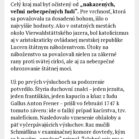
Celý kraj mal byť očistený od
„nakazených,
veľmi nebezpečných ľudí“.
Pre vrchnosť, ktorá
sa považovala za dosadenú bohom, išlo o
najvyššie hodnoty. Ako v ostatných mestách
okolo Vierwaldstättského jazera, bol katolicizmus
aj v aristokraticky ovládanej mestskej republike
Lucern štátnym náboženstvom. Útoky na
náboženstvo sa považovali nielen za zákerné
rany proti svätej cirkvi, ale aj za nebezpečné
ohrozovanie štátnej moci.
Už po prvých výsluchoch sa podozrenie
potvrdilo. Štyria duchovní znalci – jeden jezuita,
jeden františkán, jeden kapucín a kňaz z ľudu
Gallus Anton Frener – prišli vo februári 1747 k
tomuto záveru: ide o ťažký prípad kacírstva, tzv.
malefícium. Nasledovalo vznesenie obžaloby a
päť vyčerpávajúcich výsluchov. Raz mučili
Schmidlina v examinačnej komore dovtedy, kým
sa k svojim „omylom“ priznal. Žalobný spis mu v