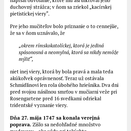
napísal odvolanie, ktoré mu asi diktoval jeho
duchovný strážca; v ňom sa zriekol „kacírskej
pietistickej viery“.
Pre jeho mučiteľov bolo priznanie o to cennejšie,
že sa v ňom uznávalo, že
„okrem rímskokatolíckej, ktorá je jediná
spásonosná a neomylná, ktorá sa nikdy nemôže
mýliť“,
niet inej viery, ktorá by bola pravá a mala teda
akúkoľvek oprávnenosť. Teraz už ostávala
Schmidlinovi len rola úbohého hriešnika. Dva dni
pred svojou násilnou smrťou v mučiarni veže pri
Rosengartene pred 16 svedkami odriekal
tridentské vyznanie viery.
Dňa 27. mája 1747 sa konala verejná
poprava.
Zišlo sa nedohľadné množstvo