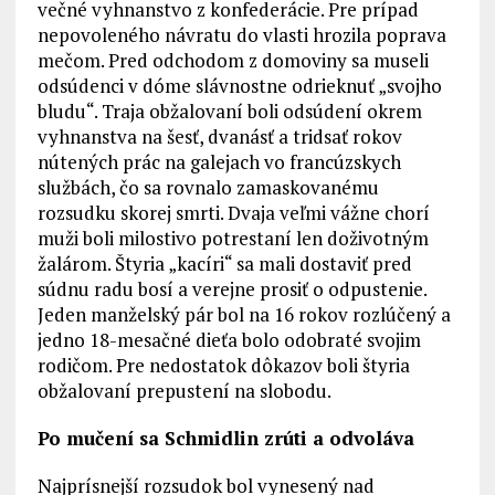
večné vyhnanstvo z konfederácie. Pre prípad
nepovoleného návratu do vlasti hrozila poprava
mečom. Pred odchodom z domoviny sa museli
odsúdenci v dóme slávnostne odrieknuť „svojho
bludu“. Traja obžalovaní boli odsúdení okrem
vyhnanstva na šesť, dvanásť a tridsať rokov
nútených prác na galejach vo francúzskych
službách, čo sa rovnalo zamaskovanému
rozsudku skorej smrti. Dvaja veľmi vážne chorí
muži boli milostivo potrestaní len doživotným
žalárom. Štyria „kacíri“ sa mali dostaviť pred
súdnu radu bosí a verejne prosiť o odpustenie.
Jeden manželský pár bol na 16 rokov rozlúčený a
jedno 18-mesačné dieťa bolo odobraté svojim
rodičom. Pre nedostatok dôkazov boli štyria
obžalovaní prepustení na slobodu.
Po mučení sa Schmidlin zrúti a odvoláva
Najprísnejší rozsudok bol vynesený nad