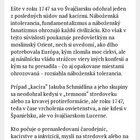
Ešte v roku 1747 sa vo Švajčiarsku odohral jeden
z posledných súdov nad kacírmi. Náboženská
intolerancia, fundamentalizmus a náboženský
fanatizmus ohrozujú každú civilizáciu. Kto však v
tejto súvislosti poukazuje predovšetkým na
moslimský Orient, nech si uvedomí, ako dlho
potrebovala Európa, kým zlomila moc cirkvi, ale
aj násilnícku vládu strážcov viery iných konfesií a
kým sa tu presadila – čo aj opakovane miestami
ohrozovaná – rozsiahla náboženská tolerancia.
Prípad „kacíra“ Jakuba Schmidlina a jeho skupiny
sa neodohral kedysi v „temnom“ stredoveku
alebo za krvavej protireformácie, ale roku 1747,
teda v čase vrcholenia osvietenstva, a nie kdesi v
Španielsku, ale vo švajčiarskom Lucerne.
Kto počuje o prenasledovaní čarodejníc,
kacírstve a inkvizícii, myslí na stredovek alebo na