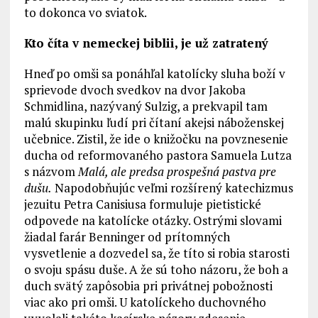
to dokonca vo sviatok.
Kto číta v nemeckej biblii, je už zatratený
Hneď po omši sa ponáhľal katolícky sluha boží v
sprievode dvoch svedkov na dvor Jakoba
Schmidlina, nazývaný Sulzig, a prekvapil tam
malú skupinku ľudí pri čítaní akejsi náboženskej
učebnice. Zistil, že ide o knižočku na povznesenie
ducha od reformovaného pastora Samuela Lutza
s názvom
Malá, ale predsa prospešná pastva pre
dušu.
Napodobňujúc veľmi rozšírený katechizmus
jezuitu Petra Canisiusa formuluje pietistické
odpovede na katolícke otázky. Ostrými slovami
žiadal farár Benninger od prítomných
vysvetlenie a dozvedel sa, že títo si robia starosti
o svoju spásu duše. A že sú toho názoru, že boh a
duch svätý zapôsobia pri privátnej pobožnosti
viac ako pri omši. U katolíckeho duchovného