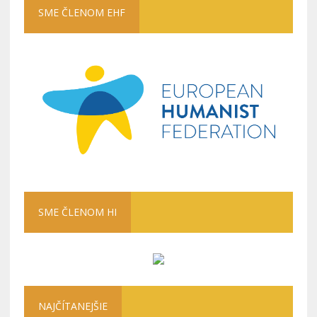
SME ČLENOM EHF
SME ČLENOM HI
NAJČÍTANEJŠIE