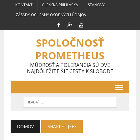
KONTAKT
ČLENSKÁ PRIHLÁŠKA
STANOVY
ZÁSADY OCHRANY OSOBNÝCH ÚDAJOV
SPOLOČNOSŤ
PROMETHEUS
MÚDROSŤ A TOLERANCIA SÚ DVE
NAJDÔLEŽITEJŠIE CESTY K SLOBODE
DOMOV
SHARLET JEFF