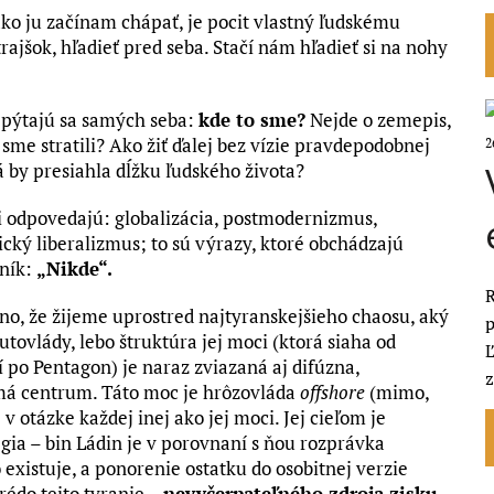
ko ju začínam chápať, je pocit vlastný ľudskému
rajšok, hľadieť pred seba. Stačí nám hľadieť si na nohy
a pýtajú sa samých seba:
kde to sme?
Nejde o zemepis,
me stratili? Ako žiť ďalej bez vízie pravdepodobnej
2
á by presiahla dĺžku ľudského života?
 odpovedajú: globalizácia, postmodernizmus,
ký liberalizmus; to sú výrazy, ktoré obchádzajú
ník:
„Nikde“.
R
asno, že žijeme uprostred najtyranskejšieho chaosu, aký
p
utovlády, lebo štruktúra jej moci (ktorá siaha od
Ľ
 po Pentagon) je naraz zviazaná aj difúzna,
z
emá centrum. Táto moc je hrôzovláda
offshore
(mimo,
v otázke každej inej ako jej moci. Jej cieľom je
tégia – bin Ládin je v porovnaní s ňou rozprávka
 existuje, a ponorenie ostatku do osobitnej verzie
krédo tejto tyranie –
nevyčerpateľného zdroja zisku.