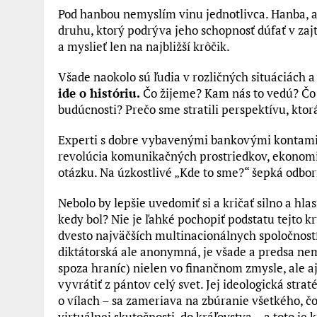
Pod hanbou nemyslím vinu jednotlivca. Hanba, a
druhu, ktorý podrýva jeho schopnosť dúfať v zajt
a myslieť len na najbližší krôčik.
Všade naokolo sú ľudia v rozličných situáciách 
ide o históriu.
Čo žijeme? Kam nás to vedú? Čo s
budúcnosti? Prečo sme stratili perspektívu, ktor
Experti s dobre vybavenými bankovými kontami
revolúcia komunikačných prostriedkov, ekonomic
otázku. Na úzkostlivé „Kde to sme?“ šepká odbor
Nebolo by lepšie uvedomiť si a kričať silno a hl
kedy bol? Nie je ľahké pochopiť podstatu tejto kr
dvesto najväčších multinacionálnych spoločností
diktátorská ale anonymná, je všade a predsa n
spoza hraníc) nielen vo finančnom zmysle, ale aj 
vyvrátiť z pántov celý svet. Jej ideologická stra
o vílach – sa zameriava na zbúranie všetkého, čo
virtuálnej skutočnosti, do kráľovstva – a toto je 