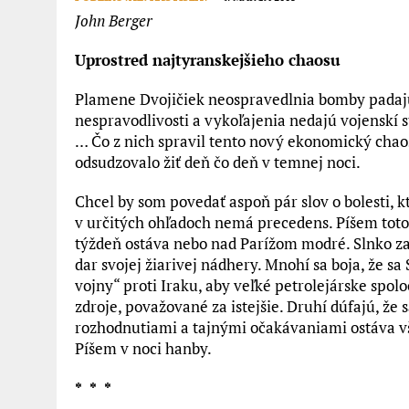
John Berger
Uprostred najtyranskejšieho chaosu
Plamene Dvojičiek neospravedlnia bomby padajú
nespravodlivosti a vykoľajenia nedajú vojenskí 
… Čo z nich spravil tento nový ekonomický chaos
odsudzovalo žiť deň čo deň v temnej noci.
Chcel by som povedať aspoň pár slov o bolesti, k
v určitých ohľadoch nemá precedens. Píšem toto v
týždeň ostáva nebo nad Parížom modré. Slnko za
dar svojej žiarivej nádhery. Mnohí sa boja, že sa
vojny“ proti Iraku, aby veľké petrolejárske spolo
zdroje, považované za istejšie. Druhí dúfajú, ž
rozhodnutiami a tajnými očakávaniami ostáva všet
Píšem v noci hanby.
* * *