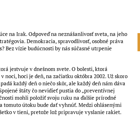
ce na Irak. Odpoveď na neznášanlivosť sveta, na jeho
stratégovia. Demokracia, spravodlivosť, osobné práva
? Bez vízie budúcnosti by nás súčasné utrpenie
torá jestvuje v dnešnom svete. O bolesti, ktorá
 noci, hoci je deň, na začiatku októbra 2002. Už skoro
padá každý deň o niečo skôr, ale každý deň nám dáva
 Spojené štáty čo nevidieť pustia do „preventívnej
čnosti mohli položiť svoju ruku na ďalšie prírodné
e sa tomuto útoku bude dať vyhnúť. Medzi ohlásenými
ko v tieni, pretože lož pripravuje vyslanie rakiet.