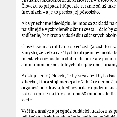
Človeku to pripadá hlúpe, ale tyranie sú už také 
úrovniach – a je to predsa jej pôsobisko.
Ak vynecháme ideológiu, jej moc sa zakladá na d
najsilnejšie vyzbrojeného štátu sveta – dalo by 
zadĺženie, bankrot a v dôsledku súčasných okolnos
Človek začína cítiť hanbu, keď zistí (a zistí to r
z mysli), že veľká časť týchto utrpení by mohla 
miestach) rozhodlo urobiť realistické ale pome
a minútami neznesiteľných útrap je dnes priamy
Existuje jediný človek, čo by si zaslúžil byť od
k liečbe, ktorá stojí menej ako 2 doláre denne? Tú
organizácie zdravia, keď hovorila o epidémii aid
rokoch umrie na túto chorobu 68 miliónov ľudí. J
svete.
Väčšina analýz a prognóz budúcich udalostí sa pr
odlišných disciplín: ekonómia, politika, médioló