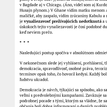
v Bagdade aj v Chicagu. (Áno, videl som aj Kurd
Husajn plynom.) V Ghane vidím matku menom Aya,
maličké, aby zaspalo, vidím zrúcaniny Kabulu a 
je
vynaliezavosť prežívajúcich nedotknutá
a 
úskokoch tejto vynaliezavosti je čosi podobné d
keď neviem prečo.
* * *
Nasledujúci postup spočíva v absolútnom odmietnu
V nekonečnom slede jej vyhlásení, prehlásení, t
demokracia, spravodlivosť, osobné práva, terori
termínov opak toho, čo hovoril kedysi. Každý bol
ľudstvu ukradol.
Demokracia je návrh, týkajúci sa spôsobu, ako sa
veľmi s predvolebnými kampaňami. Zaväzuje sa, 
podrobnej porade s tými, ktorým sa vládne, že sa
občania boli dobre informovaní o daných problém