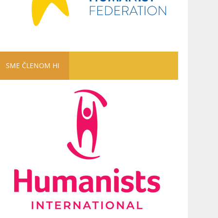
SME ČLENOM HI