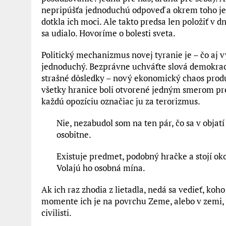
nepripúšťa jednoduchú odpoveď a okrem toho je z
dotkla ich moci. Ale takto predsa len položiť v d
sa udialo. Hovoríme o bolesti sveta.
Politický mechanizmus novej tyranie je – čo aj
jednoduchý. Bezprávne uchváťte slová demokracia
strašné dôsledky – nový ekonomický chaos produk
všetky hranice boli otvorené jedným smerom pre
každú opozíciu označiac ju za terorizmus.
Nie, nezabudol som na ten pár, čo sa v objat
osobitne.
Existuje predmet, podobný hračke a stojí okol
Volajú ho osobná mína.
Ak ich raz zhodia z lietadla, nedá sa vedieť, koh
momente ich je na povrchu Zeme, alebo v zemi,
civilisti.