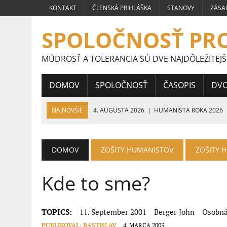
KONTAKT
ČLENSKÁ PRIHLÁŠKA
STANOVY
ZÁSA
SPOLOČNOSŤ PR
MÚDROSŤ A TOLERANCIA SÚ DVE NAJDÔLEŽITEJŠ
DOMOV
SPOLOČNOSŤ
ČASOPIS
DV
NAJNOVŠIE
4. AUGUSTA 2026
|
HUMANISTA ROKA 2026
24. JÚLA 2026
|
PRÁCE ŠTUDENTOV STREDNÝCH ŠKÔL CELOS
HUMANIZMU
DOMOV
ZOŠITY HUMANISTOV
ZOŠITY 
16. JÚLA 2026
|
VÍŤAZNÉ PRÁCE ŠTUDENTOV STREDNÝCH ŠKÔL
Kde to sme?
9. JÚLA 2026
|
VÍŤAZNÉ PRÁCE ŠTUDENTOV STREDNÝCH ŠKÔL 
5. JÚLA 2026
|
VEĽVYSLANKYŇA HUMANIZMU 2026
TOPICS:
11. September 2001
Berger John
Osobn
PUBLIKOVAL:
RASTISLAV
4. MARCA 2003