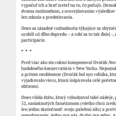
vypočuť ich a brať zreteľ na to, čo počujú. Demo
dvoma možnosťami, s uverejňovaním výsledkov p
len zdania a predstierania.
Dnes sa zásadné rozhodnutia týkajúce sa zbytoč
urobili už dlho dopredu – a robí sa to tak ďalej -
participácie.
* * *
Pred viac ako sto rokmi komponoval Dvořák
Nov
hudobného konzervatória v New Yorku. Nepoznám
a pritom neoblomne (Dvořák bol syn roľníka, kt
vyjadrovalo vieru, ktorá inšpirovala celé početn
občanmi.
Dnes vláda štátu, ktorý vzbudzoval také nádeje,
52, nasiaknutých fanatizmom (všetko chcú zredu
len jednu skutočnosť: svoju palebnú silu) a pret
posudzovanie: jednu pre nás, druhú pre seba). Ak