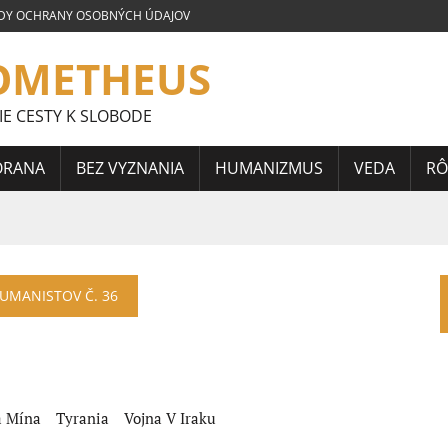
DY OCHRANY OSOBNÝCH ÚDAJOV
OMETHEUS
IE CESTY K SLOBODE
ORANA
BEZ VYZNANIA
HUMANIZMUS
VEDA
RÔ
LOVENSKEJ SÚŤAŽE ESEJÍ JÁNA HORÁRIKA 2026 – FRAGMENTY
HUMANISTOV Č. 36
 CELOSLOVENSKEJ SÚŤAŽE ESEJÍ JÁNA HORÁRIKA 2026 – 3.
CELOSLOVENSKEJ SÚŤAŽE ESEJÍ JÁNA HORÁRIKA 2026 – 2.
á Mína
Tyrania
Vojna V Iraku