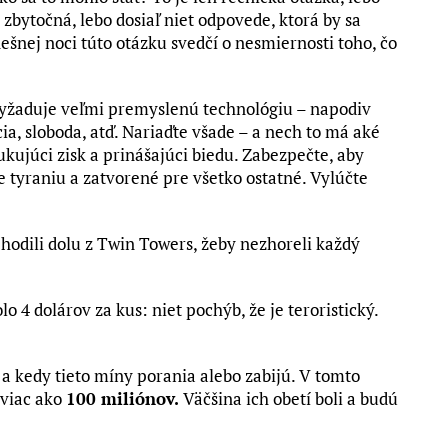
bytočná, lebo dosiaľ niet odpovede, ktorá by sa
nešnej noci túto otázku svedčí o nesmiernosti toho, čo
 vyžaduje veľmi premyslenú technológiu – napodiv
, sloboda, atď. Nariaďte všade – a nech to má aké
ujúci zisk a prinášajúci biedu. Zabezpečte, aby
 tyraniu a zatvorené pre všetko ostatné. Vylúčte
í hodili dolu z Twin Towers, žeby nezhoreli každý
o 4 dolárov za kus: niet pochýb, že je teroristický.
o a kedy tieto míny porania alebo zabijú. V tomto
 viac ako
100 miliónov.
Väčšina ich obetí boli a budú