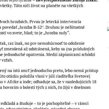
všetky. Táto ničí život na planéte na všetkých
voch hrozbách. Prvou je letecká intervencia
sa povedať „hrozba B-52″. Druhou je neľútostné
tí vo svete, hlad; to je „hrozba nuly“.
az tak, raz inak, no pre nemohúcnosť to odoženie
byť zmenšená až odstránená, keby sa (na príslušných
rne jednoduché opatrenia. Medzi zápisnicami schôdzí
 vzťah.
súdený na istú smrť jednoducho preto, lebo nemá prístup
to otázku položila vlani v júli riaditeľka Svetovej
su v Afrike a inde; odhaduje sa, že v nasledujúcich 18
a hovorím o bolesti tých z nich, čo žijú v dnešnom
edkladá a študuje – to je pochopiteľné – v rámci
gia, zdravotníctvo, ekológia, národná obrana,