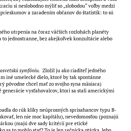
kraciu si neslobodno mýliť so „slobodou“ voľby medzi
rieskumov a zaradením občanov do štatistík: to sú
ného utrpenia na čoraz väčších rozlohách planéty
, a to jednostranne, bez akejkoľvek konzultácie alebo
osvetskú symfóniu.
Zložil ju ako riaditeľ jedného
 iné umelecké dielo, ktoré by tak spontánne
orý pôvodne chcel mať zo svojho syna mäsiara)
é generácie vysťahovalcov, ktorí sa stali americkými
 padla do rúk kliky neúprosných sprisahancov typu B-
kovať, len nie moc kapitálu), nevedomosťou (poznajú
várkou (majú dve sady kritérií pre etické
o sa to mohlo stať? To je len rečnícka otázka, lebo