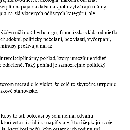
isciplín napája na ďalšiu a spolu vytvárajú reálny
pia na zlá viacerých odlišných kategórií, ale
 týždeň ušli do Cherbourgu; francúzska vláda odmietla
chudobní, politicky neželaní, bez vlasti, vyčerpaní,
e mínusy prežívajú naraz.
 interdisciplinárny pohľad, ktorý umožňuje vidieť
lne oddelené. Taký pohľad je samozrejme politický
ovom meradle je vidieť, že celé to zbytočné utrpenie
iskové stanovisko.
a. Keby to tak bolo, asi by som nemal odvahu
, ktorí vstanú a idú sa napiť vody, ktorí šepkajú svoje
lia, ktorí čosi pečú, kým ostatok ich rodiny spí,