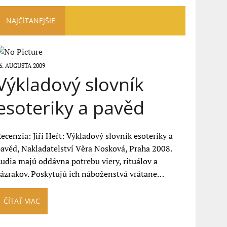
NAJČÍTANEJŠIE
6. AUGUSTA 2009
Výkladový slovník
esoteriky a pavěd
ecenzia: Jiří Heřt: Výkladový slovník esoteriky a
avěd, Nakladatelství Věra Nosková, Praha 2008.
udia majú oddávna potrebu viery, rituálov a
ázrakov. Poskytujú ich náboženstvá vrátane…
ČÍTAŤ VIAC