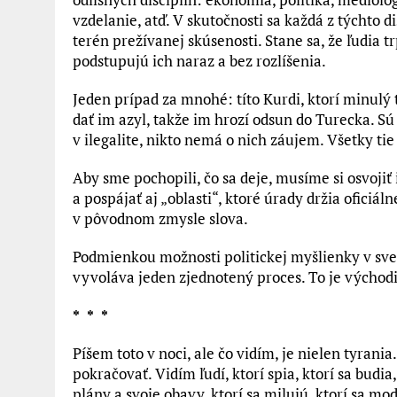
vzdelanie, atď. V skutočnosti sa každá z týchto d
terén prežívanej skúsenosti. Stane sa, že ľudia tr
podstupujú ich naraz a bez rozlíšenia.
Jeden prípad za mnohé: títo Kurdi, ktorí minulý
dať im azyl, takže im hrozí odsun do Turecka. Sú 
v ilegalite, nikto nemá o nich záujem. Všetky ti
Aby sme pochopili, čo sa deje, musíme si osvojiť
a pospájať aj „oblasti“, ktoré úrady držia oficiá
v pôvodnom zmysle slova.
Podmienkou možnosti politickej myšlienky v svet
vyvoláva jeden zjednotený proces. To je východ
* * *
Píšem toto v noci, ale čo vidím, je nielen tyrani
pokračovať. Vidím ľudí, ktorí spia, ktorí sa budia
plány a svoje obavy, ktorí sa milujú, ktorí sa mod