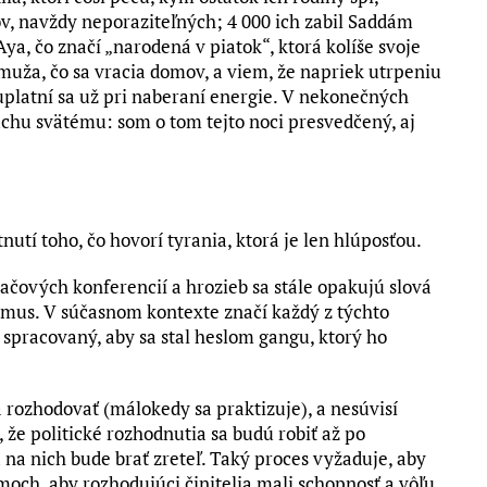
ov, navždy neporaziteľných; 4 000 ich zabil Saddám
 čo značí „narodená v piatok“, ktorá kolíše svoje
muža, čo sa vracia domov, a viem, že napriek utrpeniu
uplatní sa už pri naberaní energie. V nekonečných
uchu svätému: som o tom tejto noci presvedčený, aj
tí toho, čo hovorí tyrania, ktorá je len hlúposťou.
lačových konferencií a hrozieb sa stále opakujú slová
zmus. V súčasnom kontexte značí každý z týchto
 spracovaný, aby sa stal heslom gangu, ktorý ho
 rozhodovať (málokedy sa praktizuje), a nesúvisí
že politické rozhodnutia sa budú robiť až po
 na nich bude brať zreteľ. Taký proces vyžaduje, aby
och, aby rozhodujúci činitelia mali schopnosť a vôľu