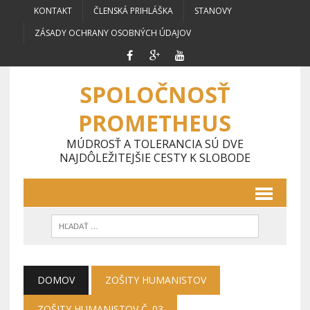
KONTAKT
ČLENSKÁ PRIHLÁŠKA
STANOVY
ZÁSADY OCHRANY OSOBNÝCH ÚDAJOV
SPOLOČNOSŤ
PROMETHEUS
MÚDROSŤ A TOLERANCIA SÚ DVE
NAJDÔLEŽITEJŠIE CESTY K SLOBODE
DOMOV
ZOŠITY HUMANISTOV
ZOŠITY HUMANISTOV Č. 03