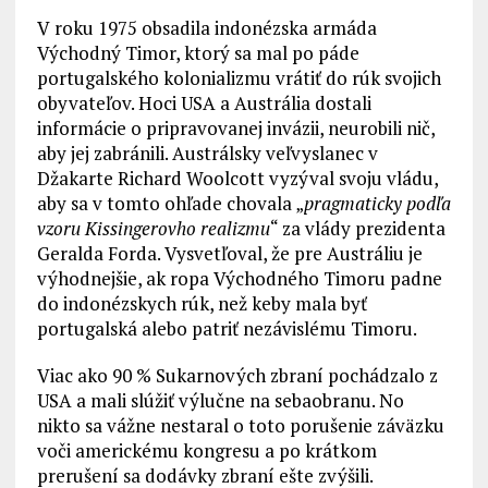
V roku 1975 obsadila indonézska armáda
Východný Timor, ktorý sa mal po páde
portugalského kolonializmu vrátiť do rúk svojich
obyvateľov. Hoci USA a Austrália dostali
informácie o pripravovanej invázii, neurobili nič,
aby jej zabránili. Austrálsky veľvyslanec v
Džakarte Richard Woolcott vyzýval svoju vládu,
aby sa v tomto ohľade chovala „
pragmaticky podľa
vzoru Kissingerovho realizmu
“ za vlády prezidenta
Geralda Forda. Vysvetľoval, že pre Austráliu je
výhodnejšie, ak ropa Východného Timoru padne
do indonézskych rúk, než keby mala byť
portugalská alebo patriť nezávislému Timoru.
Viac ako 90 % Sukarnových zbraní pochádzalo z
USA a mali slúžiť výlučne na sebaobranu. No
nikto sa vážne nestaral o toto porušenie záväzku
voči americkému kongresu a po krátkom
prerušení sa dodávky zbraní ešte zvýšili.