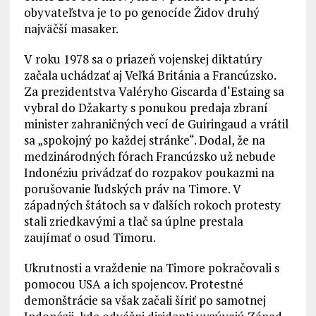
obyvateľstva je to po genocíde Židov druhý
najväčší masaker.
V roku 1978 sa o priazeň vojenskej diktatúry
začala uchádzať aj Veľká Británia a Francúzsko.
Za prezidentstva Valéryho Giscarda d‘Estaing sa
vybral do Džakarty s ponukou predaja zbraní
minister zahraničných vecí de Guiringaud a vrátil
sa „spokojný po každej stránke“. Dodal, že na
medzinárodných fórach Francúzsko už nebude
Indonéziu privádzať do rozpakov poukazmi na
porušovanie ľudských práv na Timore. V
západných štátoch sa v ďalších rokoch protesty
stali zriedkavými a tlač sa úplne prestala
zaujímať o osud Timoru.
Ukrutnosti a vraždenie na Timore pokračovali s
pomocou USA a ich spojencov. Protestné
demonštrácie sa však začali šíriť po samotnej