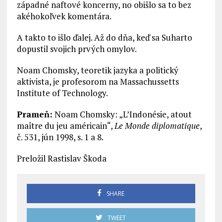
západné naftové koncerny, no obišlo sa to bez
akéhokoľvek komentára.
A takto to išlo ďalej. Až do dňa, keď sa Suharto
dopustil svojich prvých omylov.
Noam Chomsky, teoretik jazyka a politický
aktivista, je profesorom na Massachussetts
Institute of Technology.
Prameň:
Noam Chomsky: „L’Indonésie, atout
maître du jeu américain“,
Le Monde diplomatique
,
č. 531, jún 1998, s. 1 a 8.
Preložil Rastislav Škoda
SHARE
TWEET