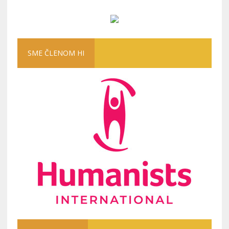
SME ČLENOM HI