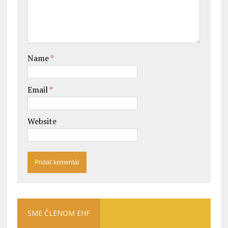
Name
*
Email
*
Website
SME ČLENOM EHF