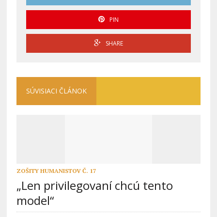
PIN
SHARE
SÚVISIACI ČLÁNOK
ZOŠITY HUMANISTOV Č. 17
„Len privilegovaní chcú tento
model“