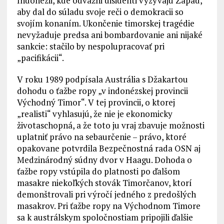
Indonézii, kde odvážni disidenti vyzývajú Západ,
aby dal do súladu svoje reči o demokracii so
svojím konaním. Ukončenie timorskej tragédie
nevyžaduje predsa ani bombardovanie ani nijaké
sankcie: stačilo by nespolupracovať pri
„pacifikácii“.
V roku 1989 podpísala Austrália s Džakartou
dohodu o ťažbe ropy „v indonézskej provincii
Východný Timor“. V tej provincii, o ktorej
„realisti“ vyhlasujú, že nie je ekonomicky
životaschopná, a že toto ju vraj zbavuje možnosti
uplatniť právo na sebaurčenie – právo, ktoré
opakovane potvrdila Bezpečnostná rada OSN aj
Medzinárodný súdny dvor v Haagu. Dohoda o
ťažbe ropy vstúpila do platnosti po ďalšom
masakre niekoľkých stovák Timorčanov, ktorí
demonštrovali pri výročí jedného z predošlých
masakrov. Pri ťažbe ropy na Východnom Timore
sa k austrálskym spoločnostiam pripojili ďalšie