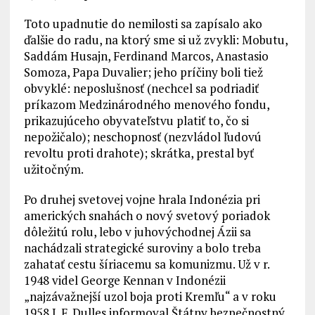
Toto upadnutie do nemilosti sa zapísalo ako
ďalšie do radu, na ktorý sme si už zvykli: Mobutu,
Saddám Husajn, Ferdinand Marcos, Anastasio
Somoza, Papa Duvalier; jeho príčiny boli tiež
obvyklé: neposlušnosť (nechcel sa podriadiť
príkazom Medzinárodného menového fondu,
prikazujúceho obyvateľstvu platiť to, čo si
nepožičalo); neschopnosť (nezvládol ľudovú
revoltu proti drahote); skrátka, prestal byť
užitočným.
Po druhej svetovej vojne hrala Indonézia pri
amerických snahách o nový svetový poriadok
dôležitú rolu, lebo v juhovýchodnej Ázii sa
nachádzali strategické suroviny a bolo treba
zahatať cestu šíriacemu sa komunizmu. Už v r.
1948 videl George Kennan v Indonézii
„najzávažnejší uzol boja proti Kremľu“ a v roku
1958 J. F. Dulles informoval Štátny bezpečnostný