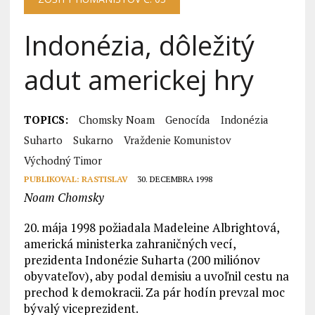
Indonézia, dôležitý
adut americkej hry
TOPICS:
Chomsky Noam
Genocída
Indonézia
Suharto
Sukarno
Vraždenie Komunistov
Východný Timor
PUBLIKOVAL:
RASTISLAV
30. DECEMBRA 1998
Noam Chomsky
20. mája 1998 požiadala Madeleine Albrightová,
americká ministerka zahraničných vecí,
prezidenta Indonézie Suharta (200 miliónov
obyvateľov), aby podal demisiu a uvoľnil cestu na
prechod k demokracii. Za pár hodín prevzal moc
bývalý viceprezident.