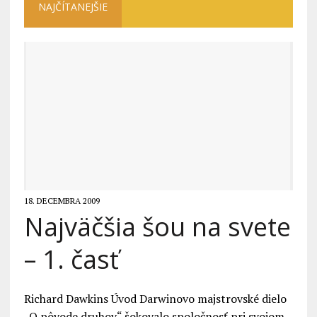
NAJČÍTANEJŠIE
18. DECEMBRA 2009
Najväčšia šou na svete
– 1. časť
Richard Dawkins Úvod Darwinovo majstrovské dielo
„O pôvode druhov“ šokovalo spoločnosť pri svojom