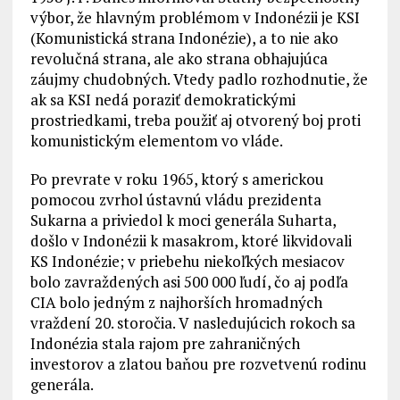
výbor, že hlavným problémom v Indonézii je KSI
(Komunistická strana Indonézie), a to nie ako
revolučná strana, ale ako strana obhajujúca
záujmy chudobných. Vtedy padlo rozhodnutie, že
ak sa KSI nedá poraziť demokratickými
prostriedkami, treba použiť aj otvorený boj proti
komunistickým elementom vo vláde.
Po prevrate v roku 1965, ktorý s americkou
pomocou zvrhol ústavnú vládu prezidenta
Sukarna a priviedol k moci generála Suharta,
došlo v Indonézii k masakrom, ktoré likvidovali
KS Indonézie; v priebehu niekoľkých mesiacov
bolo zavraždených asi 500 000 ľudí, čo aj podľa
CIA bolo jedným z najhorších hromadných
vraždení 20. storočia. V nasledujúcich rokoch sa
Indonézia stala rajom pre zahraničných
investorov a zlatou baňou pre rozvetvenú rodinu
generála.