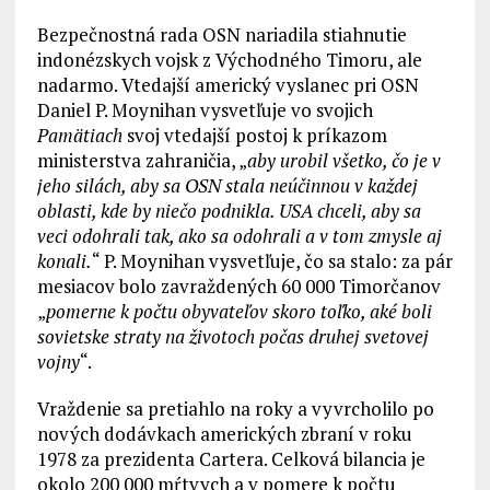
Bezpečnostná rada OSN nariadila stiahnutie
indonézskych vojsk z Východného Timoru, ale
nadarmo. Vtedajší americký vyslanec pri OSN
Daniel P. Moynihan vysvetľuje vo svojich
Pamätiach
svoj vtedajší postoj k príkazom
ministerstva zahraničia, „
aby urobil všetko, čo je v
jeho silách, aby sa OSN stala neúčinnou v každej
oblasti, kde by niečo podnikla. USA chceli, aby sa
veci odohrali tak, ako sa odohrali a v tom zmysle aj
konali.
“ P. Moynihan vysvetľuje, čo sa stalo: za pár
mesiacov bolo zavraždených 60 000 Timorčanov
„
pomerne k počtu obyvateľov skoro toľko, aké boli
sovietske straty na životoch počas druhej svetovej
vojny
“.
Vraždenie sa pretiahlo na roky a vyvrcholilo po
nových dodávkach amerických zbraní v roku
1978 za prezidenta Cartera. Celková bilancia je
okolo 200 000 mŕtvych a v pomere k počtu