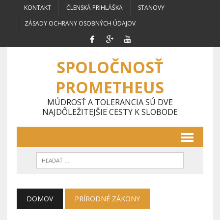
KONTAKT
ČLENSKÁ PRIHLÁŠKA
STANOVY
ZÁSADY OCHRANY OSOBNÝCH ÚDAJOV
SPOLOČNOSŤ
PROMETHEUS
MÚDROSŤ A TOLERANCIA SÚ DVE
NAJDÔLEŽITEJŠIE CESTY K SLOBODE
DOMOV
PRÍRODNÉ ZÁKONY