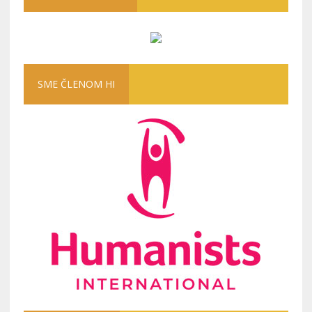
SME ČLENOM HI