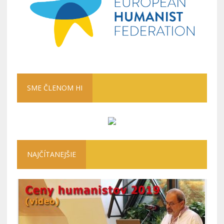
SME ČLENOM HI
NAJČÍTANEJŠIE