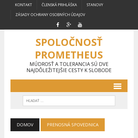
KONTAKT
ČLENSKÁ PRIHLÁŠKA
STANOVY
ZÁSADY OCHRANY OSOBNÝCH ÚDAJOV
SPOLOČNOSŤ
PROMETHEUS
MÚDROSŤ A TOLERANCIA SÚ DVE
NAJDÔLEŽITEJŠIE CESTY K SLOBODE
DOMOV
PRENOSNÁ SPOVEDNICA